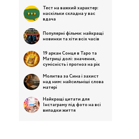
Тест на важкий характер:
наскільки складна у вас
вдача
Популярні фільми: найкращі
новинки та хіти всіх часів
19 аркан Сонце в Таро та
Матриці долі: значення,
сумісність і прогноз на рік
Молитва за Сина і захист
над ним: найсильніші слова
матері
Найкращі цитати для
Інстаграму під фото на всі
випадки життя