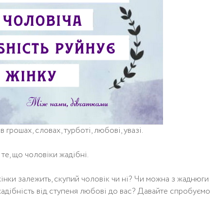
 грошах, словах, турботі, любові, увазі.
те, що чоловіки жадібні.
інки залежить, скупий чоловік чи ні? Чи можна з жаднюги
адібність від ступеня любові до вас? Давайте спробуємо