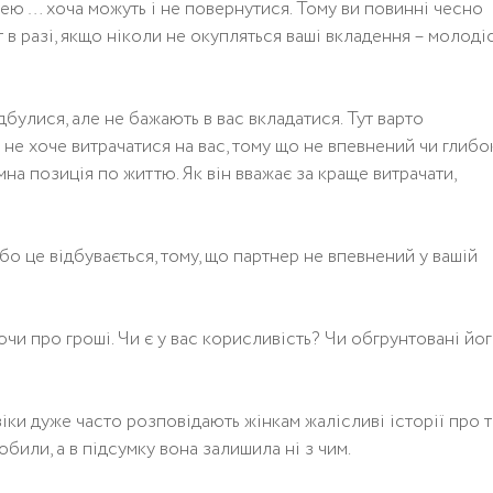
ею … хоча можуть і не повернутися. Тому ви повинні чесно
т в разі, якщо ніколи не окупляться ваші вкладення – молодіс
ідбулися, але не бажають в вас вкладатися. Тут варто
 не хоче витрачатися на вас, тому що не впевнений чи глибо
на позиція по життю. Як він вважає за краще витрачати,
бо це відбувається, тому, що партнер не впевнений у вашій
ючи про гроші. Чи є у вас корисливість? Чи обгрунтовані йо
іки дуже часто розповідають жінкам жалісливі історії про т
обили, а в підсумку вона залишила ні з чим.