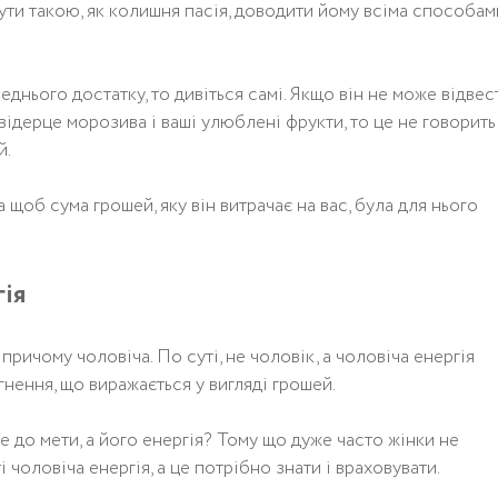
ути такою, як колишня пасія, доводити йому всіма способам
днього достатку, то дивіться самі. Якщо він не може відвес
відерце морозива і ваші улюблені фрукти, то це не говорить
й.
 а щоб сума грошей, яку він витрачає на вас, була для нього
гія
причому чоловіча. По суті, не чоловік, а чоловіча енергія
гнення, що виражається у вигляді грошей.
е до мети, а його енергія? Тому що дуже часто жінки не
 чоловіча енергія, а це потрібно знати і враховувати.