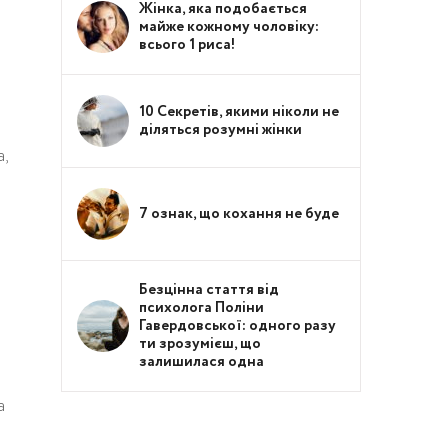
Жінка, яка подобається
майже кожному чоловіку:
всього 1 риса!
10 Секретів, якими ніколи не
діляться розумні жінки
,
7 ознак, що кохання не буде
і
Безцінна стаття від
психолога Поліни
Гавердовської: одного разу
ти зрозумієш, що
залишилася одна
а