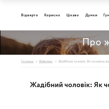
Відвертo
Корисно
Цікаво
Думки
Гу
Про ж
Головна
Відвертo
Жадібний чоловік: Як чоловіча ж
Жадібний чоловік: Як ч