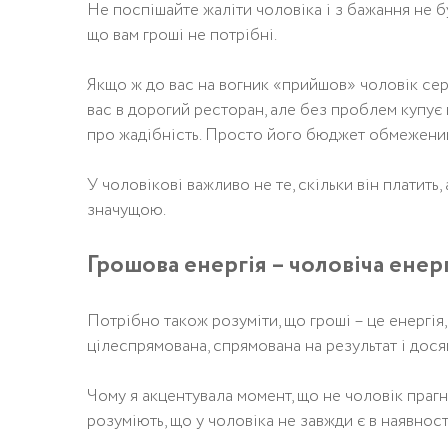
Не поспішайте жаліти чоловіка і з бажання не б
що вам гроші не потрібні.
Якщо ж до вас на вогник «прийшов» чоловік сере
вас в дорогий ресторан, але без проблем купує 
про жадібність. Просто його бюджет обмежени
У чоловікові важливо не те, скільки він платить,
значущою.
Грошова енергія – чоловіча енер
Потрібно також розуміти, що гроші – це енергія, 
цілеспрямована, спрямована на результат і дося
Чому я акцентувала момент, що не чоловік прагн
розуміють, що у чоловіка не завжди є в наявності