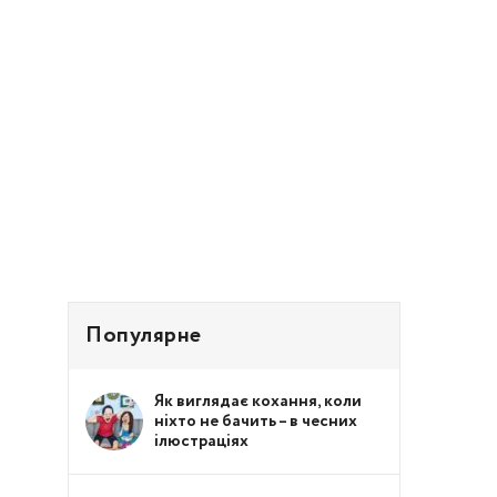
Популярне
Як виглядає кохання, коли
ніхто не бачить – в чесних
ілюстраціях