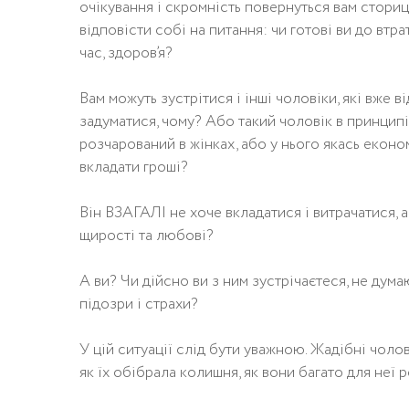
очікування і скромність повернуться вам сториц
відповісти собі на питання: чи готові ви до втра
час, здоров’я?
Вам можуть зустрітися і інші чоловіки, які вже в
задуматися, чому? Або такий чоловік в принципі
розчарований в жінках, або у нього якась економ
вкладати гроші?
Він ВЗАГАЛІ не хоче вкладатися і витрачатися, а
щирості та любові?
А ви? Чи дійсно ви з ним зустрічаєтеся, не дума
підозри і страхи?
У цій ситуації слід бути уважною. Жадібні чолов
як їх обібрала колишня, як вони багато для неї р