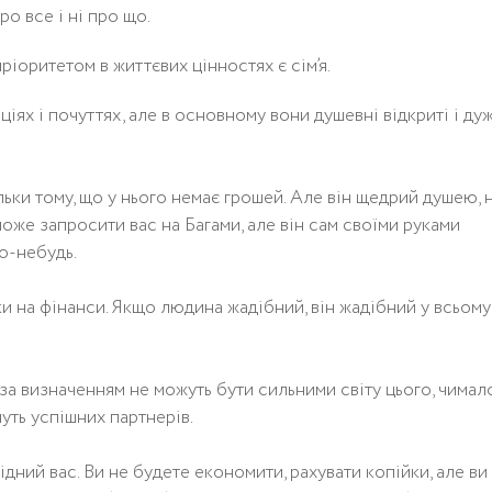
о все і ні про що.
ріоритетом в життєвих цінностях є сім’я.
ціях і почуттях, але в основному вони душевні відкриті і ду
льки тому, що у нього немає грошей. Але він щедрий душею, 
зможе запросити вас на Багами, але він сам своїми руками
о-небудь.
ки на фінанси. Якщо людина жадібний, він жадібний у всьому
і за визначенням не можуть бути сильними світу цього, чимало
уть успішних партнерів.
ідний вас. Ви не будете економити, рахувати копійки, але ви