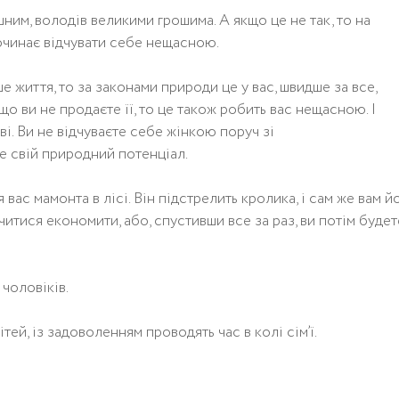
шним, володів великими грошима. А якщо це не так, то на
 починає відчувати себе нещасною.
е життя, то за законами природи це у вас, швидше за все,
о ви не продаєте її, то це також робить вас нещасною. І
ві. Ви не відчуваєте себе жінкою поруч зі
е свій природний потенціал.
ас мамонта в лісі. Він підстрелить кролика, і сам же вам й
читися економити, або, спустивши все за раз, ви потім будет
 чоловіків.
ей, із задоволенням проводять час в колі сім’ї.