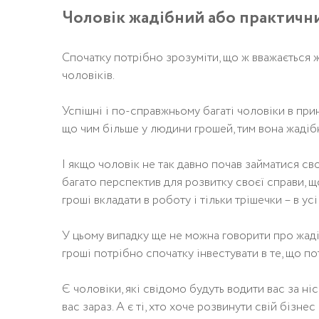
Чоловік жадібний або практичн
Спочатку потрібно зрозуміти, що ж вважається ж
чоловіків.
Успішні і по-справжньому багаті чоловіки в прин
що чим більше у людини грошей, тим вона жадіб
І якщо чоловік не так давно почав займатися сво
багато перспектив для розвитку своєї справи, щ
гроші вкладати в роботу і тільки трішечки – в ус
У цьому випадку ще не можна говорити про жадіб
гроші потрібно спочатку інвестувати в те, що по
Є чоловіки, які свідомо будуть водити вас за ні
вас зараз. А є ті, хто хоче розвинути свій бізне