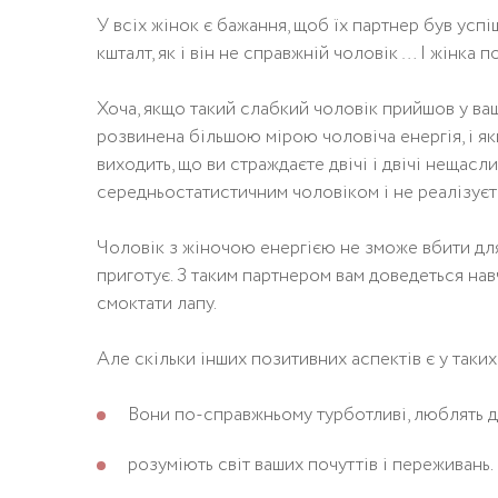
У всіх жінок є бажання, щоб їх партнер був успі
кшталт, як і він не справжній чоловік … І жінка
Хоча, якщо такий слабкий чоловік прийшов у ваш
розвинена більшою мірою чоловіча енергія, і якщ
виходить, що ви страждаєте двічі і двічі нещасли
середньостатистичним чоловіком і не реалізуєт
Чоловік з жіночою енергією не зможе вбити для в
приготує. З таким партнером вам доведеться нав
смоктати лапу.
Але скільки інших позитивних аспектів є у таких
Вони по-справжньому турботливі, люблять діт
розуміють світ ваших почуттів і переживань.