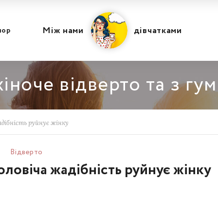
Між нами
дівчатками
мор
іноче відверто та з гу
адібність руйнує жінку
Відвертo
оловіча жадібність руйнує жінку