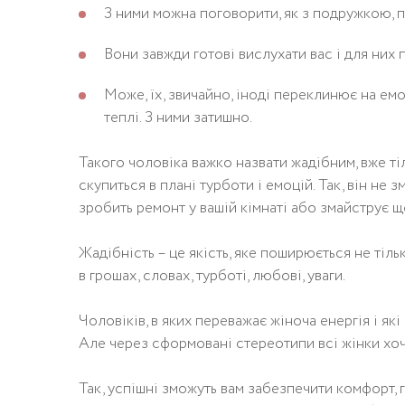
З ними можна поговорити, як з подружкою, пр
Вони завжди готові вислухати вас і для них п
Може, їх, звичайно, іноді переклинює на емо
теплі. З ними затишно.
Такого чоловіка важко назвати жадібним, вже ті
скупиться в плані турботи і емоцій. Так, він не 
зробить ремонт у вашій кімнаті або змайструє щ
Жадібність – це якість, яке поширюється не тіль
в грошах, словах, турботі, любові, уваги.
Чоловіків, в яких переважає жіноча енергія і як
Але через сформовані стереотипи всі жінки хоч
Так, успішні зможуть вам забезпечити комфорт, г