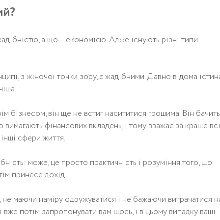
ий?
адібністю, а що – економією. Адже існують різні типи
ципі, з жіночої точки зору, є жадібними. Давно відома істина
ніша.
їм бізнесом, він ще не встиг насититися грошима. Він бачить
о вимагають фінансових вкладень, і тому вважає за краще вс
і інші сфери життя.
ність: може, це просто практичність і розуміння того, що
тім принесе дохід.
с, не маючи наміру одружуватися і не бажаючи витрачатися н
с і вже потім запропонувати вам щось, і в цьому випадку ваші