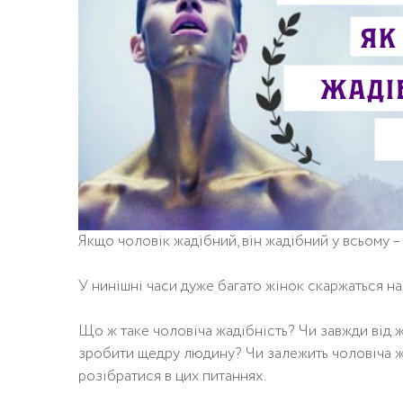
Якщо чоловік жадібний, він жадібний у всьому – в
У нинішні часи дуже багато жінок скаржаться на 
Що ж таке чоловіча жадібність? Чи завжди від ж
зробити щедру людину? Чи залежить чоловіча ж
розібратися в цих питаннях.