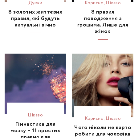
Думки
Корисно
,
Цікаво
8 золотих життєвих
8 правил
правил, які будуть
поводження з
актуальні вічно
грошима. Лише для
жінок
Цікаво
Корисно
,
Цікаво
Гімнастика для
Чого ніколи не варто
мозку – 11 простих
робити для чоловіка
правил для