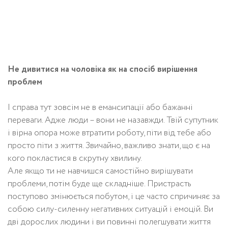
Не дивитися на чоловіка як на спосіб вирішення
проблем
І справа тут зовсім не в емансипації або бажанні
переваги. Адже люди – вони не назавжди. Твій супутник
і вірна опора може втратити роботу, піти від тебе або
просто піти з життя. Звичайно, важливо знати, що є на
кого покластися в скрутну хвилину.
Але якщо ти не навчишся самостійно вирішувати
проблеми, потім буде ще складніше. Пристрасть
поступово змінюється побутом, і це часто спричиняє за
собою силу-силенну негативних ситуацій і емоцій. Ви
дві дорослих людини і ви повинні полегшувати життя