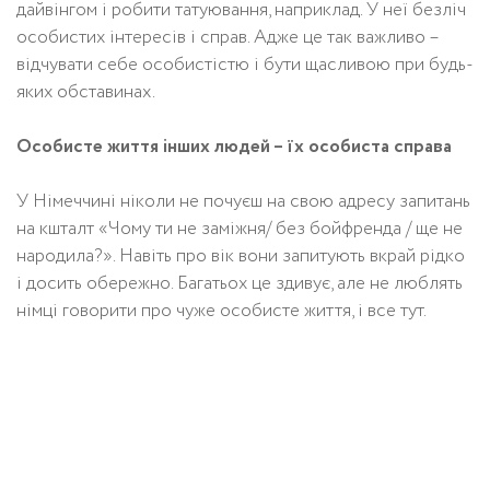
дайвінгом і робити татуювання, наприклад. У неї безліч
особистих інтересів і справ. Адже це так важливо –
відчувати себе особистістю і бути щасливою при будь-
яких обставинах.
Особисте життя інших людей – їх особиста справа
У Німеччині ніколи не почуєш на свою адресу запитань
на кшталт «Чому ти не заміжня/ без бойфренда / ще не
народила?». Навіть про вік вони запитують вкрай рідко
і досить обережно. Багатьох це здивує, але не люблять
німці говорити про чуже особисте життя, і все тут.