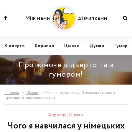
Між нами
дівчатками
Відвертo
Корисно
Цікаво
Думки
Гумор
Про жіноче відверто та з
гумором!
Головна
Цікаво
Чого я навчилася у німецьких жінок: 5
простих життєвих правил
Корисно
,
Цікаво
Чого я навчилася у німецьких