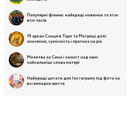
Популярні фільми: найкращі новинки та хіти
всіх часів
19 аркан Сонце в Таро та Матриці долі:
значення, сумісність і прогноз на рік
Молитва за Сина і захист над ним:
найсильніші слова матері
Найкращі цитати для Інстаграму під фото на
всі випадки життя