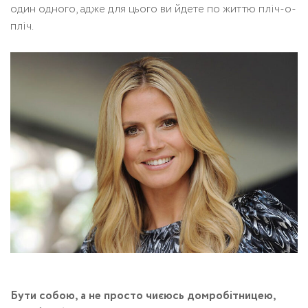
один одного, адже для цього ви йдете по життю пліч-о-
пліч.
Бути собою, а не просто чиєюсь домробітницею,