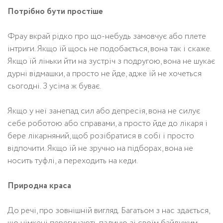
Потрібно бути простіше
Фрау вкрай рідко про що-небудь замовчує або плете
інтриги. Якщо їй щось не подобається, вона так і скаже.
Якщо їй ліньки йти на зустріч з подругою, вона не шукає
дурні відмашки, а просто не йде, адже їй не хочеться
сьогодні. З усіма ж буває.
Якщо у неї занепад сил або депресія, вона не силує
себе роботою або справами, а просто йде до лікаря і
бере лікарняний, щоб розібратися в собі і просто
відпочити. Якщо їй не зручно на підборах, вона не
носить туфлі, а переходить на кеди.
Природна краса
До речі, про зовнішній вигляд. Багатьом з нас здається,