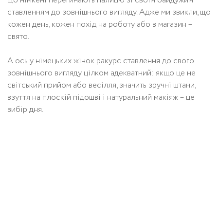
що німкені перегинають палицю зі своїм байдужим
ставленням до зовнішнього вигляду. Адже ми звикли, що
кожен день, кожен похід на роботу або в магазин –
свято.
А ось у німецьких жінок ракурс ставлення до свого
зовнішнього вигляду цілком адекватний: якщо це не
світський прийом або весілля, значить зручні штани,
взуття на плоскій підошві і натуральний макіяж – це
вибір дня.