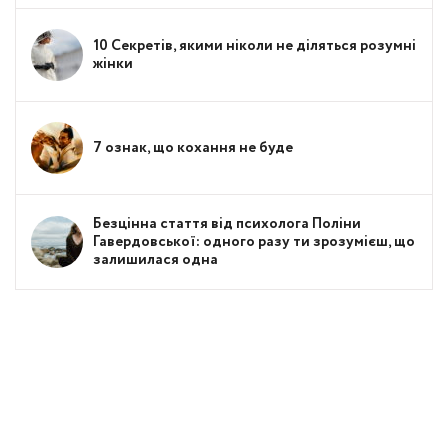
10 Секретів, якими ніколи не діляться розумні
жінки
7 ознак, що кохання не буде
Безцінна стаття від психолога Поліни
Гавердовської: одного разу ти зрозумієш, що
залишилася одна