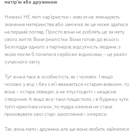
матір’ю або дружиною
Німкені НЕ люті кар’єристки і зовсім не зменшують
значення материнства або заміжжя, як це може здатися
на перший погляд. Просто вони не роблять це за мету
свого життя. Вони реалістки. Вони готові до всього.
Безпліддя одного з партнерів, відсутність людини, з
якою могли б початися серйозні відносини, – це реалії
сучасного світу.
Тут жінка така ж особистість, як і чоловік. І якщо
чоловік у віці і без сім’ї вважається «старим вовком», то
вона – «стара левиця», а не «пустоцвіт» і нещасне
створіння. А якщо все-таки пощастило, і в будинку чути
тупіт крихітних ніжок, то мудра німкеня не стане
приховувати свої старі захоплення і інтереси.
Так, вона мати і дружина, але ще вона любить займатися