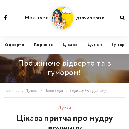
Між нами
дівчатками
Відвертo
Корисно
Цікаво
Думки
Гумор
Про жіноче відверто та з
гумором!
Головна
Думки
Цікава притча про мудру дружину
Думки
Цікава притча про мудру
дружину