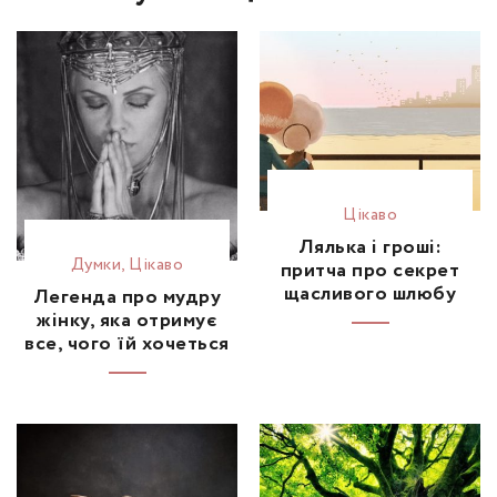
Цікаво
Лялька і гроші:
Думки
,
Цікаво
притча про секрет
щасливого шлюбу
Легенда про мудру
жінку, яка отримує
все, чого їй хочеться