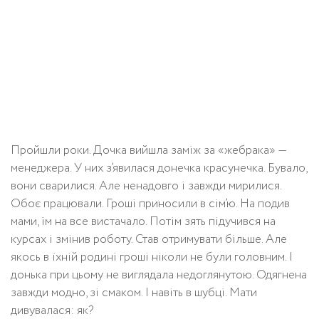
Пройшли роки. Дочка вийшла заміж за «жебрака» —
менеджера. У них з’явилася донечка красунечка. Бувало,
вони сварилися. Але ненадовго і завжди мирилися.
Обоє працювали. Гроші приносили в сім’ю. На подив
мами, їм на все вистачало. Потім зять підучився на
курсах і змінив роботу. Став отримувати більше. Але
якось в їхній родині гроші ніколи не були головним. І
донька при цьому не виглядала недоглянутою. Одягнена
завжди модно, зі смаком. І навіть в шубці. Мати
дивувалася: як?