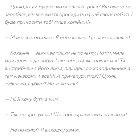
— Доню, як ви будете жити? За які гроші? Він нічого не
заробляє, він все життя просидить на цій своїй роботі. І
буде приносити тобі лише копійки!!!
— Мамо, я втомилася. Я його кохаю. Це найголовніше!
— Кохання — важливе тільки на початку. Потім, мила
моя доню, піде побут. І він тебе, ой як торкнеться! Ти
вистрибнеш з його ліжка, підійдеш до холодильника, а
там макарони. І все!!!! А причепуритися?! Сукня,
туфельки, шубка?! Не хочеться?
— Ні. Я хочу бути з ним.
— Так, це зрозуміло! Що тобі зараз можна пояснити!
— Не пояснюй. Я виходжу заміж.