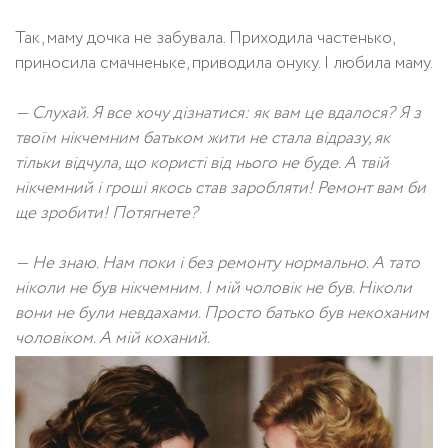
Так, маму дочка не забувала. Приходила частенько,
приносила смачненьке, приводила онуку. І любила маму.
— Слухай. Я все хочу дізнатися: як вам це вдалося? Я з
твоїм нікчемним батьком жити не стала відразу, як
тільки відчула, що користі від нього не буде. А твій
нікчемний і гроші якось став заробляти! Ремонт вам би
ще зробити! Потягнете?
— Не знаю. Нам поки і без ремонту нормально. А тато
ніколи не був нікчемним. І мій чоловік не був. Ніколи
вони не були невдахами. Просто батько був некоханим
чоловіком. А мій коханий.