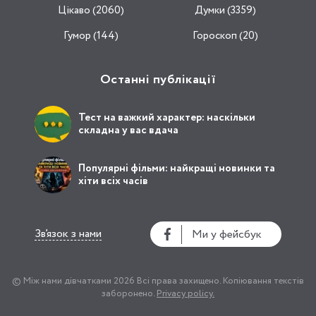
Цікаво (2060)
Думки (3359)
Гумор (144)
Гороскоп (20)
Останні публікації
Тест на важкий характер: наскільки
складна у вас вдача
Популярні фільми: найкращі новинки та
хіти всіх часів
Зв’язок з нами
Ми у фейсбук
© Між нами дівчатками 2026
Всі права захищено.
Копіювання текстів
заборонено.
Privacy policy.