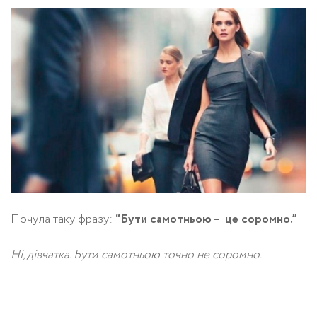
Почула таку фразу:
“Бути самотньою – це соромно.”
Ні, дівчатка. Бути самотньою точно не соромно.