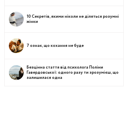
10 Секретів, якими ніколи не діляться розумні
жінки
7 ознак, що кохання не буде
Безцінна стаття від психолога Поліни
Гавердовської: одного разу ти зрозумієш, що
залишилася одна