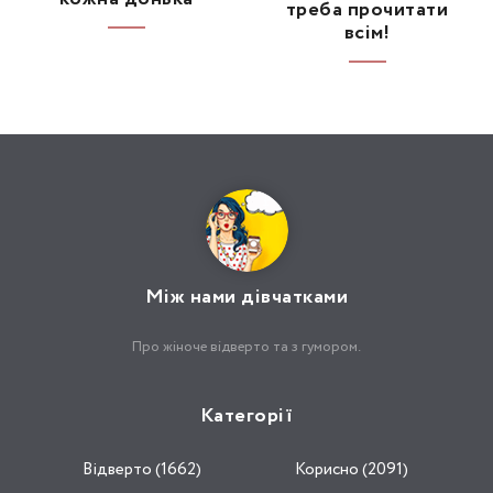
треба прочитати
всім!
Між нами дівчатками
Про жіноче відверто та з гумором.
Категорії
Відвертo (1662)
Корисно (2091)