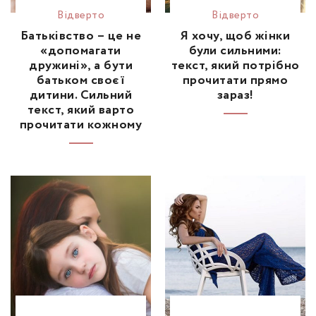
Відвертo
Відвертo
Батьківство – це не
Я хочу, щоб жінки
«допомагати
були сильними:
дружині», а бути
текст, який потрібно
батьком своєї
прочитати прямо
дитини. Сильний
зараз!
текст, який варто
прочитати кожному