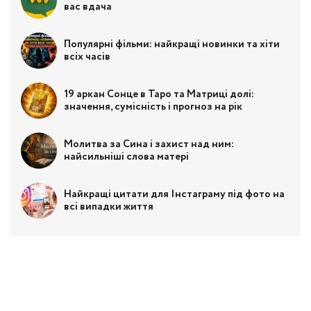
вас вдача
Популярні фільми: найкращі новинки та хіти
всіх часів
19 аркан Сонце в Таро та Матриці долі:
значення, сумісність і прогноз на рік
Молитва за Сина і захист над ним:
найсильніші слова матері
Найкращі цитати для Інстаграму під фото на
всі випадки життя