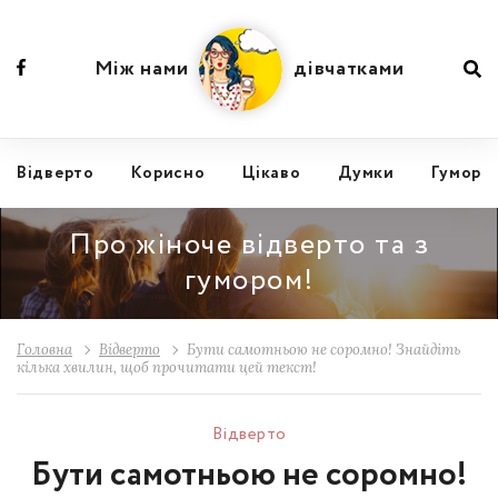
Між нами
дівчатками
Відвертo
Корисно
Цікаво
Думки
Гумор
Про жіноче відверто та з
гумором!
Головна
Відвертo
Бути самотньою не соромно! Знайдіть
кілька хвилин, щоб прочитати цей текст!
Відвертo
Бути самотньою не соромно!