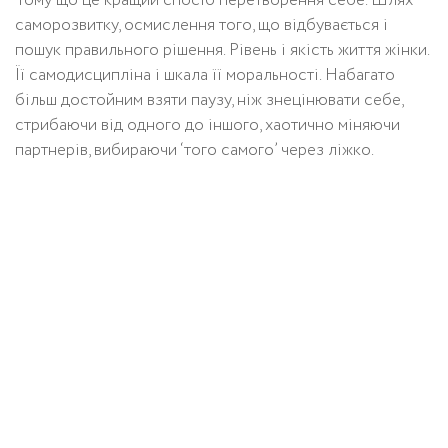
Тому що це кращий спосіб перетворення себе. Шлях
саморозвитку, осмислення того, що відбувається і
пошук правильного рішення. Рівень і якість життя жінки.
Її самодисципліна і шкала її моральності. Набагато
більш достойним взяти паузу, ніж знецінювати себе,
стрибаючи від одного до іншого, хаотично міняючи
партнерів, вибираючи ‘того самого’ через ліжко.