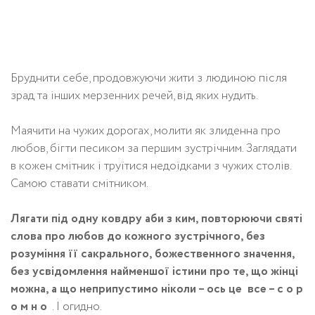
Бруднити себе, продовжуючи жити з людиною після
зрад та інших мерзенних речей, від яких нудить.
Маячити на чужих дорогах, молити як злиденна про
любов, бігти песиком за першим зустрічним. Заглядати
в кожен смітник і труїтися недоїдками з чужих столів.
Самою ставати смітником.
Лягати під одну ковдру аби з ким, повторюючи святі
слова про любов до кожного зустрічного, без
розуміння її сакрального, божественного значення,
без усвідомлення найменшої істини про те, що жінці
можна, а що неприпустимо ніколи – ось це все – с о р
о м н о
. І огидно.