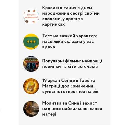
Красиві вітання з днем
народження сестрі своїми
словами, у прозі та
картинках
Тест на важкий характер:
наскільки складна у вас
вдача
Популярні фільми: найкращі
новинки та хіти всіх часів
19 аркан Сонце в Таро та
Матриці долі: значення,
сумісність і прогноз на рік
Молитва за Сина і захист
над ним: найсильніші слова
і
матері