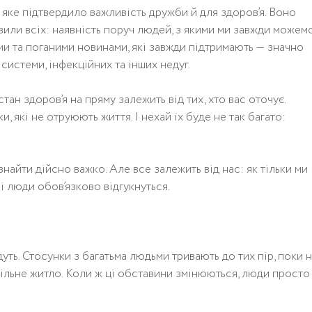
 яке підтвердило важливість дружби й для здоров’я. Воно
азили всіх: наявність поруч людей, з якими ми завжди можем
ми та поганими новинами, які завжди підтримають — значно
истеми, інфекційних та інших недуг.
тан здоров’я на пряму залежить від тих, хто вас оточує.
, які не отруюють життя. І нехай їх буде не так багато:
знайти дійсно важко. Але все залежить від нас: як тільки ми
 люди обов’язково відгукнуться.
дуть. Стосунки з багатьма людьми тривають до тих пір, поки 
пільне житло. Коли ж ці обставини змінюються, люди просто