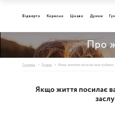
Відвертo
Корисно
Цікаво
Думки
Гу
Про ж
Головна
Думки
Якщо життя посилає вам чудових л
Якщо життя посилає ва
заслу