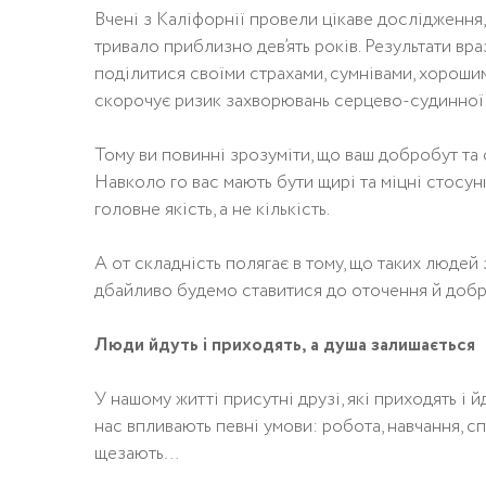
Вчені з Каліфорнії провели цікаве дослідження,
тривало приблизно дев’ять років. Результати вр
поділитися своїми страхами, сумнівами, хороши
скорочує ризик захворювань серцево-судинної с
Тому ви повинні зрозуміти, що ваш добробут та с
Навколо го вас мають бути щирі та міцні стосунки
головне якість, а не кількість.
А от складність полягає в тому, що таких людей 
дбайливо будемо ставитися до оточення й добрі
Люди йдуть і приходять, а душа залишається
У нашому житті присутні друзі, які приходять і й
нас впливають певні умови: робота, навчання, с
щезають…