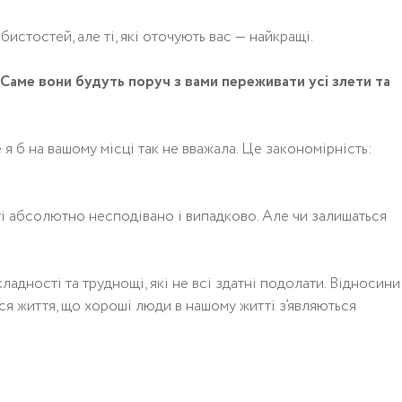
истостей, але ті, які оточують вас — найкращі.
 Саме вони будуть поруч з вами переживати усі злети та
 я б на вашому місці так не вважала. Це закономірність:
і абсолютно несподівано і випадково. Але чи залишаться
кладності та труднощі, які не всі здатні подолати. Відносини
ся життя, що хороші люди в нашому житті з’являються