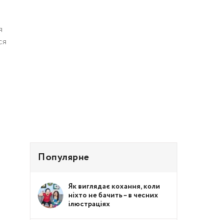
я
ся
Популярне
Як виглядає кохання, коли
ніхто не бачить – в чесних
ілюстраціях