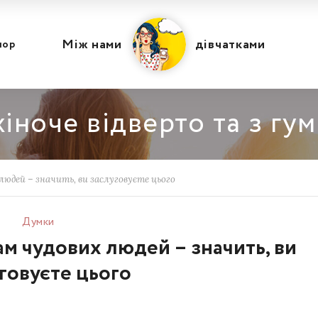
Між нами
дівчатками
мор
іноче відверто та з гу
юдей – значить, ви заслуговуєте цього
Думки
м чудових людей – значить, ви
говуєте цього