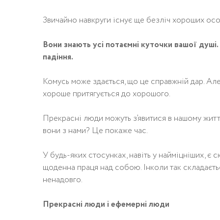
Звичайно навкруги існує ще безліч хороших особ
Вони знають усі потаємні куточки вашої душі.
падіння.
Комусь може здається, що це справжній дар. Але
хороше притягується до хорошого.
Прекрасні люди можуть з’явитися в нашому житт
вони з нами? Це покаже час.
У будь-яких стосунках, навіть у найміцніших, є с
щоденна праця над собою. Інколи так складаєть
ненадовго.
Прекрасні люди і ефемерні люди