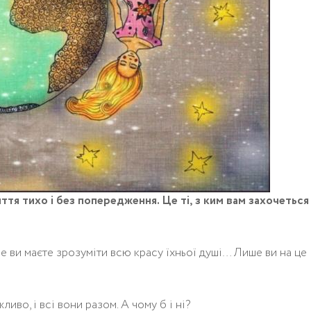
ття тихо і без попередження. Це ті, з ким вам захочеться
е ви маєте зрозуміти всю красу їхньої душі… Лише ви на це
жливо, і всі вони разом. А чому б і ні?