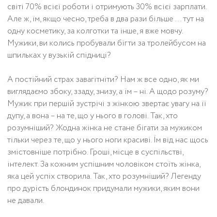
світі 70% всієї роботи і отримують 30% всієї зарплати.
Але ж, їм, якщо чесно, треба в два рази більше … тут на
одну косметику, за колготки та інше, я вже мовчу.
Мужики, ви колись пробували бігти за тролейбусом на
шпильках у вузькій спідниці?
А постійний страх завагітніти? Нам ж все одно, як ми
виглядаємо збоку, ззаду, знизу, а їм – ні. А щодо розуму?
Мужик при першій зустрічі з жінкою звертає увагу на її
дупу, а вона – на те, що у нього в голові. Так, хто
розумніший? Жодна жінка не стане бігати за мужиком
тільки через те, що у нього ноги красиві. Їм від нас щось
змістовніше потрібно. Гроші, місце в суспільстві,
інтелект. За кожним успішним чоловіком стоїть жінка,
яка цей успіх створила. Так, хто розумніший? Легенду
про дурість блондинок придумали мужики, яким вони
не давали.