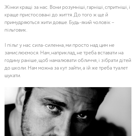
Жінки кращі за нас. Вони розумніші, гарніші, спритніші, і
краще пристосовані до життя. До того ж ще й
примудряються жити довше. Будь-який чоловік –
пільговик.
І пільг у нас сила-силенна, ми просто над цим не
замислюємося. Нам, наприклад, не треба вставати на
годину раніше, щоб намалювати обличчя, і зібрати дітей
до школи. Нам можна за кут зайти, а їй же треба туалет
шукати.