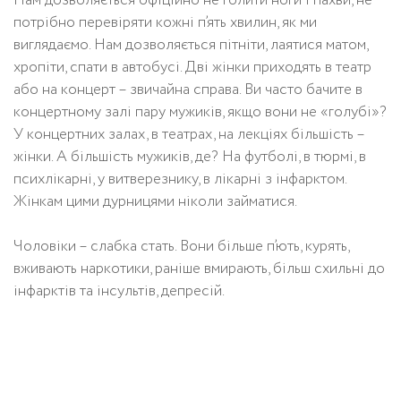
Нам дозволяється офіційно не голити ноги і пахви, не
потрібно перевіряти кожні п’ять хвилин, як ми
виглядаємо. Нам дозволяється пітніти, лаятися матом,
хропіти, спати в автобусі. Дві жінки приходять в театр
або на концерт – звичайна справа. Ви часто бачите в
концертному залі пару мужиків, якщо вони не «голубі»?
У концертних залах, в театрах, на лекціях більшість –
жінки. А більшість мужиків, де? На футболі, в тюрмі, в
психлікарні, у витверезнику, в лікарні з інфарктом.
Жінкам цими дурницями ніколи займатися.
Чоловіки – слабка стать. Вони більше п’ють, курять,
вживають наркотики, раніше вмирають, більш схильні до
інфарктів та інсультів, депресій.