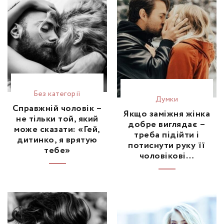
Без категорії
Думки
Справжній чоловік –
Якщо заміжня жінка
не тільки той, який
добре виглядає –
може сказати: «Гей,
треба підійти і
дитинко, я врятую
потиснути руку її
тебе»
чоловікові…