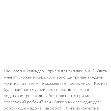
Нам, хлопці, календар – привід для випивки, а їм ?. Уявіть
– чекати, кожен місяць, коли воно ще прийде, тиждень
мучитися, а ніхто ж не скажеш і не поскаржишся. Колись
буде прийнято мудрий закон – щомісяця жінці
додатково три вихідних без пояснення причин. І
скорочений робочий день. Адже у них все одно два
робочих дні – вдома і на роботі. Жінки виконують в