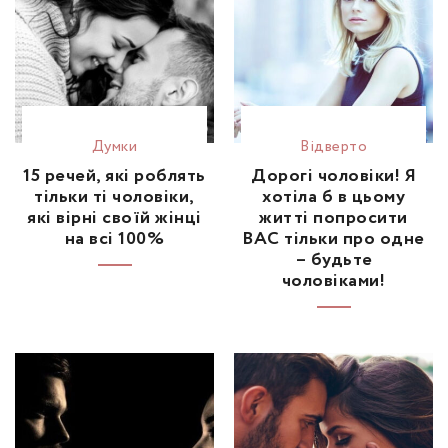
Думки
Відвертo
15 речей, які роблять
Дорогі чоловіки! Я
тільки ті чоловіки,
хотіла б в цьому
які вірні своїй жінці
житті попросити
на всі 100%
ВАС тільки про одне
– будьте
чоловіками!