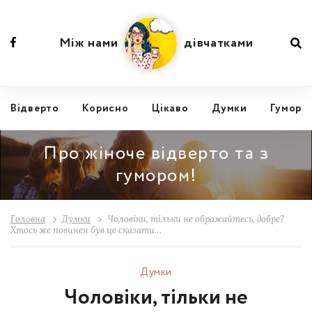
Між нами
дівчатками
Відвертo
Корисно
Цікаво
Думки
Гумор
Про жіноче відверто та з
гумором!
Головна
Думки
Чоловіки, тільки не ображайтесь, добре?
Хтось же повинен був це сказати…
Думки
Чоловіки, тільки не