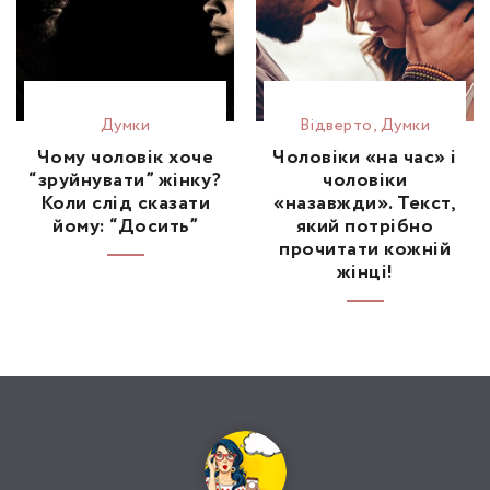
Думки
Відвертo
,
Думки
Чому чоловік хоче
Чоловіки «на час» і
“зруйнувати” жінку?
чоловіки
Коли слід сказати
«назавжди». Текст,
йому: “Досить”
який потрібно
прочитати кожній
жінці!