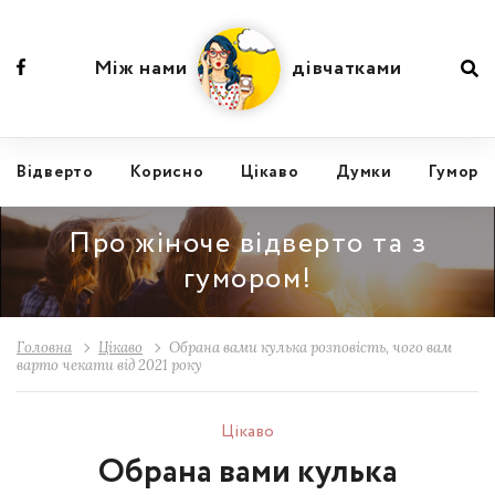
Між нами
дівчатками
Відвертo
Корисно
Цікаво
Думки
Гумор
Про жіноче відверто та з
гумором!
Головна
Цікаво
Обрана вами кулька розповість, чого вам
варто чекати від 2021 року
Цікаво
Обрана вами кулька