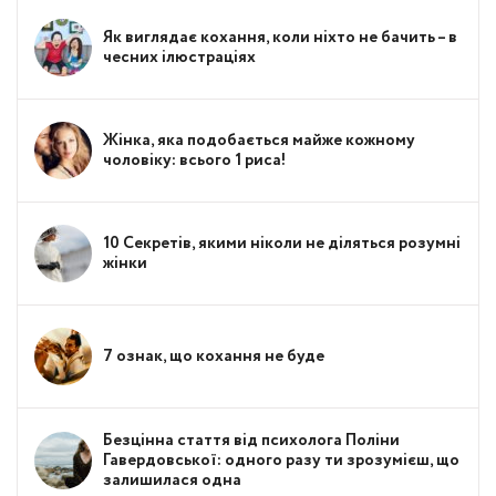
Як виглядає кохання, коли ніхто не бачить – в
чесних ілюстраціях
Жінка, яка подобається майже кожному
чоловіку: всього 1 риса!
10 Секретів, якими ніколи не діляться розумні
жінки
7 ознак, що кохання не буде
Безцінна стаття від психолога Поліни
Гавердовської: одного разу ти зрозумієш, що
залишилася одна