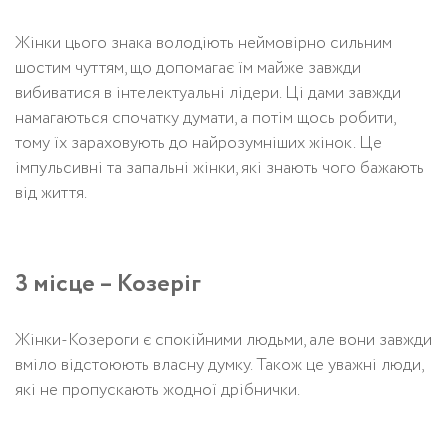
Жінки цього знака володіють неймовірно сильним
шостим чуттям, що допомагає їм майже завжди
вибиватися в інтелектуальні лідери. Ці дами завжди
намагаються спочатку думати, а потім щось робити,
тому їх зараховують до найрозумніших жінок. Це
імпульсивні та запальні жінки, які знають чого бажають
від життя.
3 місце – Козеріг
Жінки-Козероги є спокійними людьми, але вони завжди
вміло відстоюють власну думку. Також це уважні люди,
які не пропускають жодної дрібнички.