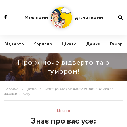
Між нами
дівчатками
Відвертo
Корисно
Цікаво
Думки
Гумор
Про жіноче відверто та з
гумором!
Головна
Цікаво
Знає про вас усе: найрозумніші жінки за
знаком зодіаку
Цікаво
Знає про вас усе: