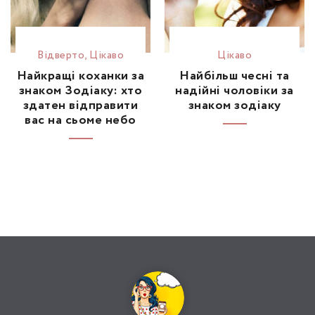
Відвертo
,
Цікаво
Цікаво
Найкращі коханки за
Найбільш чесні та
знаком Зодіаку: хто
надійні чоловіки за
здатен відправити
знаком зодіаку
вас на сьоме небо