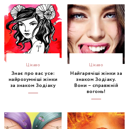
Цікаво
Цікаво
Знає про вас усе:
Найгарячіші жінки за
найрозумніші жінки
знаком Зодіаку.
за знаком Зодіаку
Вони – справжній
вогонь!