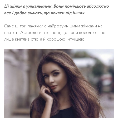
Ці жінки є унікальними. Вони помічають абсолютно
все і добре знають, що чекати від інших.
Саме ці три панянки є найрозумнішими жінками на
планеті. Астрологи впевнені, що вони володіють не
лише кмітливістю, а й хорошою інтуїцією.