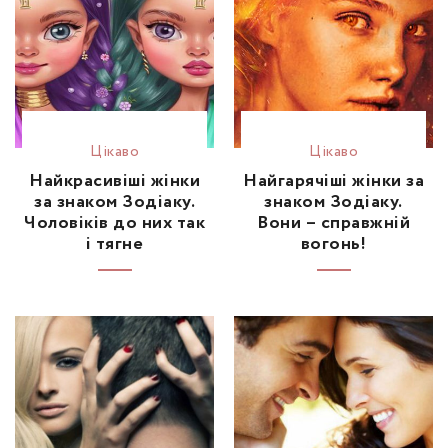
Цікаво
Цікаво
Найкрасивіші жінки
Найгарячіші жінки за
за знаком Зодіаку.
знаком Зодіаку.
Чоловіків до них так
Вони – справжній
і тягне
вогонь!