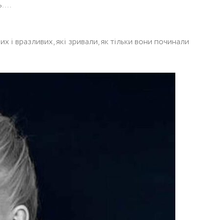
ь….
х і вразливих, які зривали, як тільки вони починали