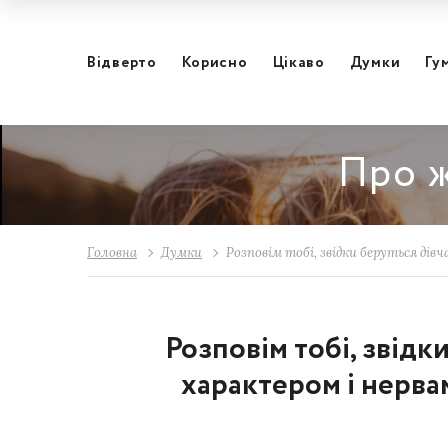
Відвертo
Корисно
Цікаво
Думки
Гу
Про ж
Головна
Думки
Розповім тобі, звідки беруться ді
Розповім тобі, звідк
характером і нервам