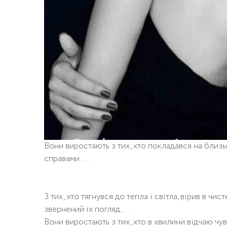
Вони виростають з тих, хто покладався на близьк
справами….
З тих, хто тягнувся до тепла і світла, вірив в чис
звернений їх погляд….
Вони виростають з тих, хто в хвилини відчаю чув