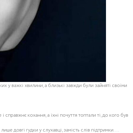
их у важкі хвилини, а близькі завжди були зайняті своїми
те і справжнє кохання, а їхні почуття топтали ті, до кого був
 лише довгі гудки у слухавці, замість слів підтримки….