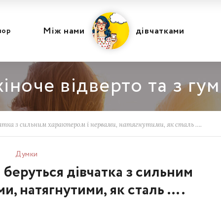
Між нами
дівчатками
мор
іноче відверто та з гу
вчатка з сильним характером і нервами, натягнутими, як сталь ….
Думки
и беруться дівчатка з сильним
и, натягнутими, як сталь ….