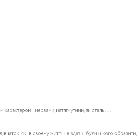
м характером і нервами, натягнутими, як сталь ….
івчаток, які в своєму житті не здатні були нікого образити,