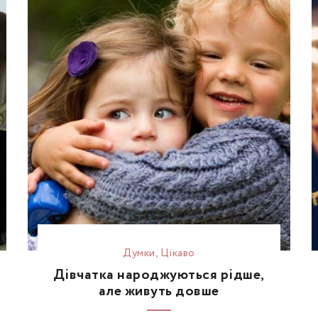
Думки
,
Цікаво
Дівчатка народжуються рідше,
але живуть довше