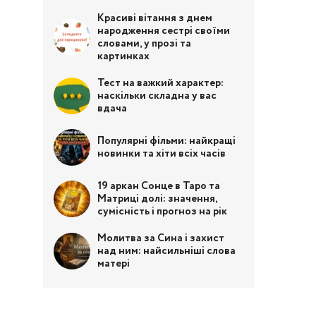
Красиві вітання з днем
народження сестрі своїми
словами, у прозі та
картинках
Тест на важкий характер:
наскільки складна у вас
вдача
Популярні фільми: найкращі
новинки та хіти всіх часів
19 аркан Сонце в Таро та
Матриці долі: значення,
сумісність і прогноз на рік
Молитва за Сина і захист
над ним: найсильніші слова
матері