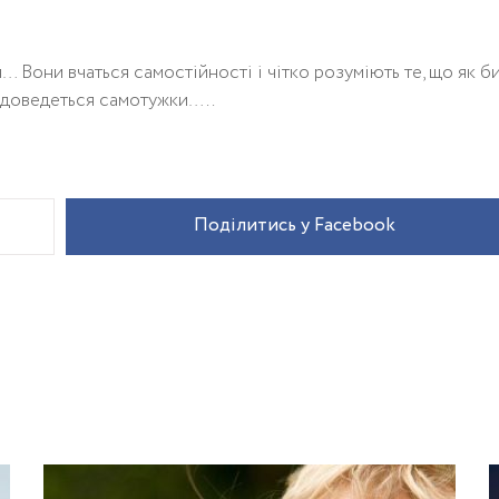
… Вони вчаться самостійності і чітко розуміють те, що як б
м доведеться самотужки…..
Поділитись у Facebook