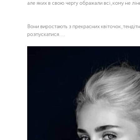
але яких в свою чергу ображали всі, кому не лін
Вони виростають з прекрасних квіточок, тендітни
розпускатися….