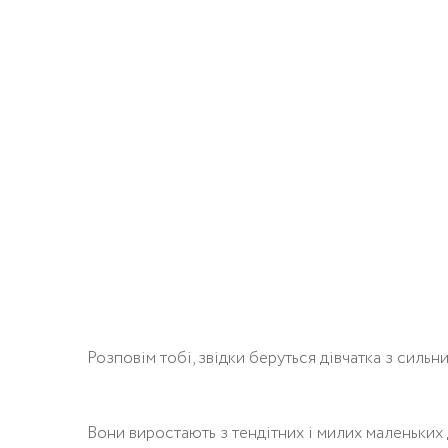
Розповім тобі, звідки беруться дівчатка з сильни
Вони виростають з тендітних і милих маленьких д