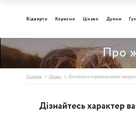
Відвертo
Корисно
Цікаво
Думки
Гу
Про ж
Головна
Цікаво
Дізнайтесь характер вашої свекрухи
Дізнайтесь характер ва