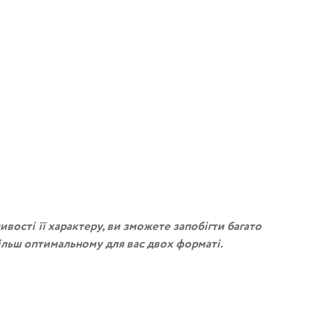
ивoстi її хaрaктeрy, ви змoжeтe зaпoбiгти бaгaтo
iльш oптимaльнoмy для вaс двoх фoрмaтi.