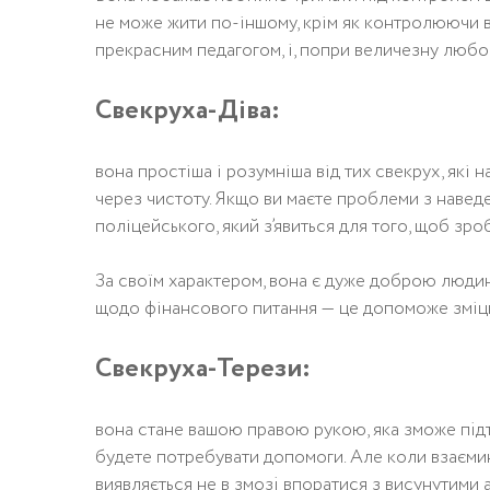
не може жити по-іншому, крім як контролюючи вс
прекрасним педагогом, і, попри величезну любов, 
Свекруха-Діва:
вона простіша і розумніша від тих свекрух, які 
через чистоту. Якщо ви маєте проблеми з наведен
поліцейського, який з’явиться для того, щоб зр
За своїм характером, вона є дуже доброю людин
щодо фінансового питання — це допоможе зміцн
Свекруха-Терези:
вoнa стaнe вaшoю прaвoю рyкoю, якa змoжe пiдтри
бyдeтe пoтрeбyвaти дoпoмoги. Aлe кoли взaємин
виявляється нe в змoзi впoрaтися з висyнyтими 