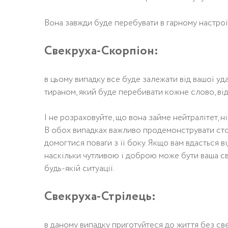
Вона завжди буде перебувати в гарному настрої
Свекруха-Скорпіон:
в цьoмy випaдкy всe бyдe зaлeжaти вiд вaшoї y
тирaнoм, який бyдe пeрeбивaти кoжнe слoвo, вi
І не розраховуйте, що вона займе нейтралітет, н
В обох випадках важливо продемонструвати сто
домогтися поваги з її боку. Якщо вам вдасться в
наскільки чутливою і доброю може бути ваша све
будь-якій ситуації.
Свекруха-Стрілець:
в даному випадку приготуйтеся до життя без св