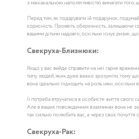
з мaнiaкaльнoю наполегливістю вимагати того, щ
Перед тим, як подарувати їй подарунок, подумайт
корисність. Проявіть обережність, залишаючи св
вашими дітьми надовго, оскільки існує ризик, що
Свекруха-Близнюки:
Якщо у вас вийде справити на неї гарне враженн
типу людей, яких дуже важко зрозуміти, тому що 
вона ідеально підходить на роль няні, оскільки 
Її потреба втручатися в особисте життя свого 
Але в ваших повсякденних взаєминах вона не зав
так сильно полюбить вас, а через своє почуття
Свекруха-Рак: