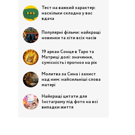
Тест на важкий характер:
наскільки складна у вас
вдача
Популярні фільми: найкращі
новинки та хіти всіх часів
19 аркан Сонце в Таро та
Матриці долі: значення,
сумісність і прогноз на рік
Молитва за Сина і захист
над ним: найсильніші слова
матері
Найкращі цитати для
Інстаграму під фото на всі
випадки життя