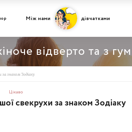
Між нами
дівчатками
мор
іноче відверто та з гу
 за знаком Зодіаку
Цікаво
шої свекрухи за знаком Зодіаку