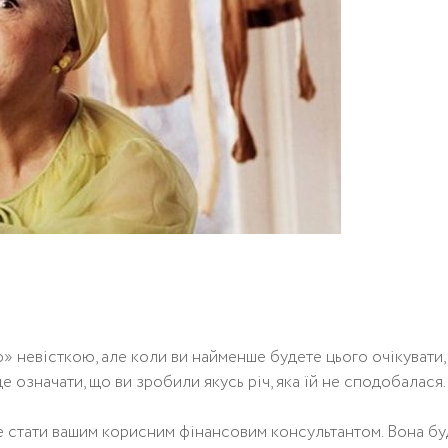
 невісткою, але коли ви найменше будете цього очікувати,
е означати, що ви зробили якусь річ, яка їй не сподобалася.
же стати вашим корисним фінансовим консультантом. Вона б