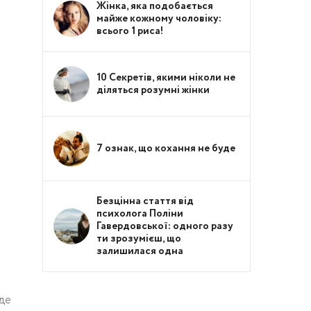
Жінка, яка подобається
майже кожному чоловіку:
всього 1 риса!
10 Секретів, якими ніколи не
діляться розумні жінки
7 ознак, що кохання не буде
Безцінна стаття від
психолога Поліни
Гавердовської: одного разу
ти зрозумієш, що
залишилася одна
уде