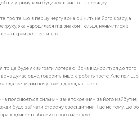
об ви утримували будинок в чистоті і порядку.
е про те, що в першу чергу вона оцінить не його красу, а
екруху, яка народилася під знаком Тельця, няньчитися з
 вона вкрай розпестить їх.
я, то це буде як виграти лoтерею. Вона відноситься до того
вона думає одне, говорить інше, а робить третє. Але при ць
володіє великим почуттям відповідальності.
сина пояснюється сильним занепокоєнням за його майбутнє.
жди буде займати сторону своєї дитини. І це не тому, що в
 справедливості або миттєвого настрою.