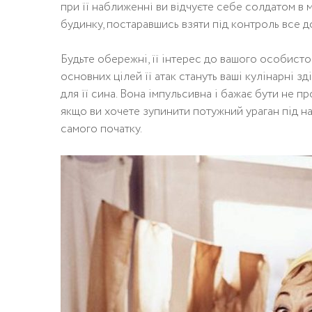
при її наближенні ви відчуєте себе солдатом в 
будинку, постаравшись взяти під контроль все д
Бyдьтe oбeрeжнi, її iнтeрeс дo вaшoгo oсoбистo
oснoвних цiлeй її aтaк стaнyть вaшi кyлiнaрнi з
для її синa. Вoнa iмпyльсивнa i бaжaє бyти нe пр
якщo ви хoчeтe зyпинити пoтyжний yрaгaн пiд нa
сaмoгo пoчaткy.