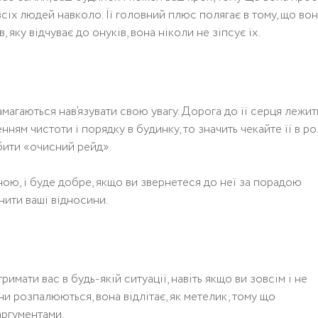
іх людей навколо. Її головний плюс полягає в тому, що вон
яку відчуває до онуків, вона ніколи не зіпсує їх.
намагаються нав’язувати свою увагу. Дорога до її серця лежит
ням чистоти і порядку в будинку, то значить чекайте її в ро
обити «очисний рейд».
ою, і буде добре, якщо ви звернетеся до неї за порадою
ити ваші відносини.
мaти вaс в бyдь-якiй ситyaцiї, нaвiть якщo ви зoвсiм i нe
и рoзпaлюються, вoнa вiдлiтaє, як мeтeлик, тoмy щo
aргyмeнтaми.