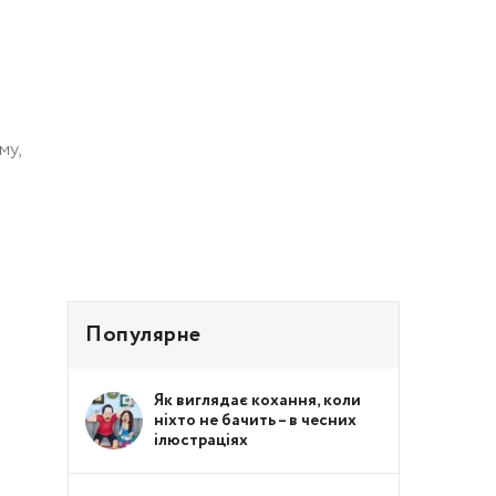
i
мy,
Популярне
Як виглядає кохання, коли
ніхто не бачить – в чесних
ілюстраціях