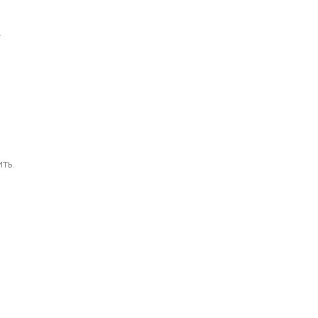
.
ть.