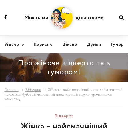
Між нами
дівчатками
Відвертo
Корисно
Цікаво
Думки
Гумор
Про жіноче відверто та з
гумором!
Головна
Відвертo
Жінка – найсмачніший шоколад в житті
чоловіка. Чудовий чоловічий текст, який варто прочитати
кожному
Відвертo
Жінка – найсмачніший