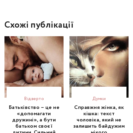
Схожі публікації
Відвертo
Думки
Батьківство – це не
Справжня жінка, як
«допомагати
кішка: текст
дружині», а бути
чоловіка, який не
батьком своєї
залишить байдужим
дитини. Сильний
нікого