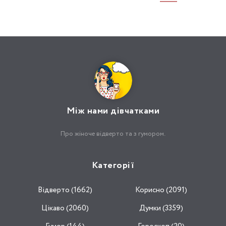
Між нами дівчатками
Про жіноче відверто та з гумором.
Категорії
Відвертo (1662)
Корисно (2091)
Цікаво (2060)
Думки (3359)