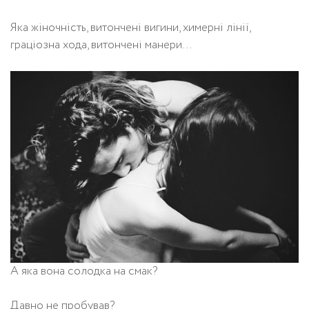
Яка жіночність, витончені вигини, химерні лінії,
граціозна хода, витончені манери…
А яка вона солодка на смак?
Давно не пробував?