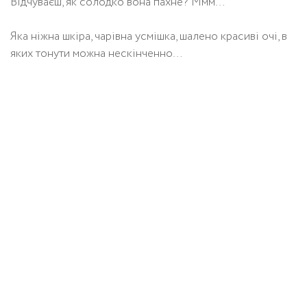
Відчуваєш, як солодко вона пахне? Ммм…
Яка ніжна шкіра, чарівна усмішка, шалено красиві очі, в
яких тонути можна нескінченно…