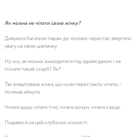
Як можна не чіпати свою жінку?
Дивуюся багатьом парам, де чоловік перестає звертати
увагу на свою дівчинку.
Ну ось, як можна знаходитися під одним дахом і не
тіскати такий скарб? Як?
Так влаштована жінка, що коли перестають чіпати, –
починає в’янути.
Чіпати душу, чіпати тіло, чіпати розум, чіпати серце…
Подивися на цей клубочок ніжності.