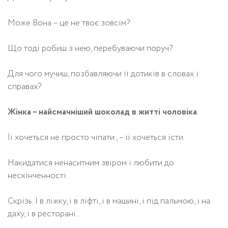
Може Вона – це не твоє зовсім?
Що тоді робиш з нею, перебуваючи поруч?
Для чого мучиш, позбавляючи її дотиків в словах і
справах?
Жінка – найсмачніший шоколад в житті чоловіка
.
Її хочеться не просто чіпати , – її хочеться їсти.
Накидатися ненаситним звіром і любити до
нескінченності.
Скрізь. І в ліжку, і в ліфті, і в машині, і під пальмою, і на
даху, і в ресторані…