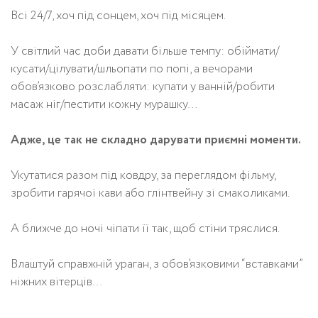
Всі 24/7, хоч під сонцем, хоч під місяцем.
У світлий час доби давати більше темпу: обіймати/
кусати/цілувати/шльопати по попі, а вечорами
обов’язково розслабляти: купати у ванній/робити
масаж ніг/пестити кожну мурашку…
Адже, це так не складно дарувати приємні моменти.
Укутатися разом під ковдру, за переглядом фільму,
зробити гарячої кави або глінтвейну зі смаколиками.
А ближче до ночі чіпати її так, щоб стіни тряслися.
Влаштуй справжній ураган, з обов’язковими “вставками”
ніжних вітерців…