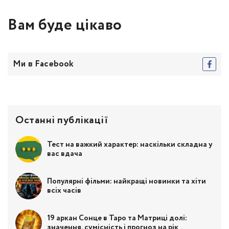
Вам буде цікаво
Ми в Facebook
Останні публікації
Тест на важкий характер: наскільки складна у
вас вдача
Популярні фільми: найкращі новинки та хіти
всіх часів
19 аркан Сонце в Таро та Матриці долі:
значення, сумісність і прогноз на рік