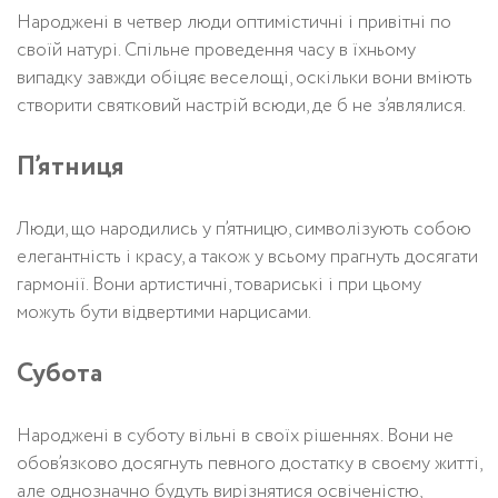
Народжені в четвер люди оптимістичні і привітні по
своїй натурі. Спільне проведення часу в їхньому
випадку завжди обіцяє веселощі, оскільки вони вміють
створити святковий настрій всюди, де б не з’являлися.
П’ятниця
Люди, що народились у п’ятницю, символізують собою
елегантність і красу, а також у всьому прагнуть досягати
гармонії. Вони артистичні, товариські і при цьому
можуть бути відвертими нарцисами.
Субота
Народжені в суботу вільні в своїх рішеннях. Вони не
обов’язково досягнуть певного достатку в своєму житті,
але однозначно будуть вирізнятися освіченістю,