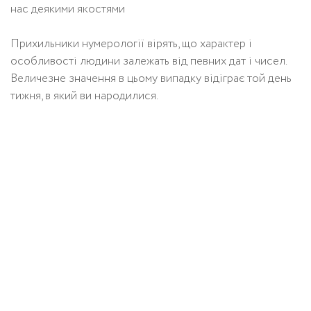
нас деякими якостями
Прихильники нумерології вірять, що характер і
особливості людини залежать від певних дат і чисел.
Величезне значення в цьому випадку відіграє той день
тижня, в який ви народилися.