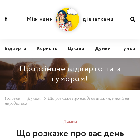
Між нами
дівчатками
Відвертo
Корисно
Цікаво
Думки
Гумор
Про жіноче відверто та з
гумором!
Головна
Думки
Що розкаже про вас день тижня, в який ви
народилися
Думки
Що розкаже про вас день