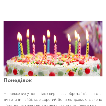
Понеділок
Народжених у понеділок вирізняє доброта і відданість
тим, хто їм найбільше дорогий. Вони, як правило, шалено
дбайливі, чуттєві і вміють адаптуватися до будь-яких