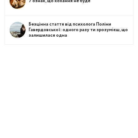
7 ознак, що кохання не буде
Безцінна стаття від психолога Поліни
Гавердовської: одного разу ти зрозумієш, що
залишилася одна