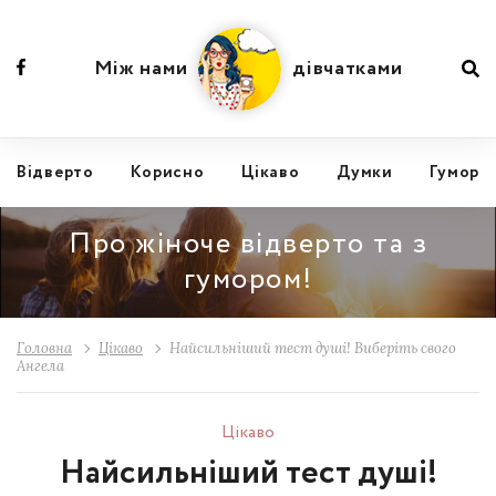
Між нами
дівчатками
Відвертo
Корисно
Цікаво
Думки
Гумор
Про жіноче відверто та з
гумором!
Головна
Цікаво
Найсильніший тест душі! Виберіть свого
Ангела
Цікаво
Найсильніший тест душі!