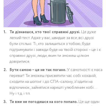
Ти дізнаєшся, хто твої справжні друзі.
Це дуже
легкий тест. Адже у вас, швидше за все, всі друзі
були спільні. Ті, хто залишиться з тобою, буде
підтримувати і завжди буде на твоїй стороні – це і є
справжні друзі, люди, яким ти зможеш цілком
довіритися.
Бути самою – це не так погано.
У самотності є маса
переваг! Ти зможеш присвятити час собі коханій,
сходити на шопінг і до СПА-салону, з’їздити на
відпочинок, зайнятися нарешті улюбленим хобі…
Ну і т.д. і т.п.
Ти вже не погодишся на кого попало.
Це ще один