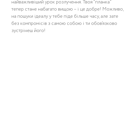
найважливіший урок розлучення. Твоя “планка”
тепер стане набагато вищою – і це добре! Можливо,
на пошуки ідеалу у тебе піде більше часу, але зате
без компромісів з самою собою і ти обов’язково
зустрінеш його!