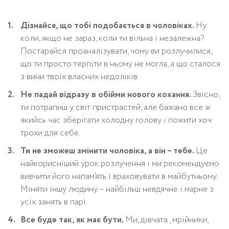
Дізнайся, що тобі подобається в чоловіках.
Ну
коли, якщо не зараз, коли ти вільна і незалежна?
Постарайся проаналізувати, чому ви розлучилися,
що ти просто терпіти в ньому не могла, а що сталося
з вини твоїх власних недоліків.
Не падай відразу в обійми нового кохання.
Звісно,
ти потрапиш у світ пристрастей, але бажано все ж
якийсь час зберігати холодну голову і пожити хоч
трохи для себе.
Ти не зможеш змінити чоловіка, а він – тебе.
Це
найкорисніший урок розлучення і ми рекомендуємо
вивчити його напам’ять і враховувати в майбутньому.
Міняти іншу людину – найбільш невдячне і марне з
усіх занять в парі.
Все буде так, як має бути.
Ми, дівчата , мрійники,