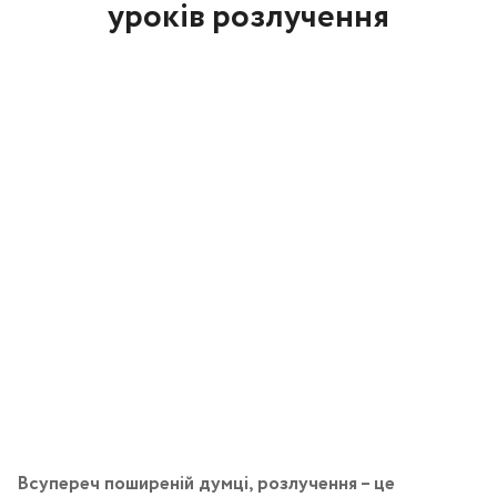
уроків розлучення
Всупереч поширеній думці, розлучення – це