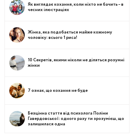
Як виглядає кохання, коли ніхто не бачить – в
чесних ілюстраціях
Жінка, яка подобається майже кожному
чоловіку: всього 1 риса!
10 Секретів, якими ніколи не діляться розумні
жінки
7 ознак, що кохання не буде
Безцінна стаття від психолога Поліни
Гавердовської: одного разу ти зрозумієш, що
залишилася одна