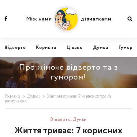
Між нами
дівчатками
Відвертo
Корисно
Цікаво
Думки
Гумор
Про жіноче відверто та з
гумором!
Головна
Думки
Життя триває: 7 корисних уроків
розлучення
Відвертo
,
Думки
Життя триває: 7 корисних