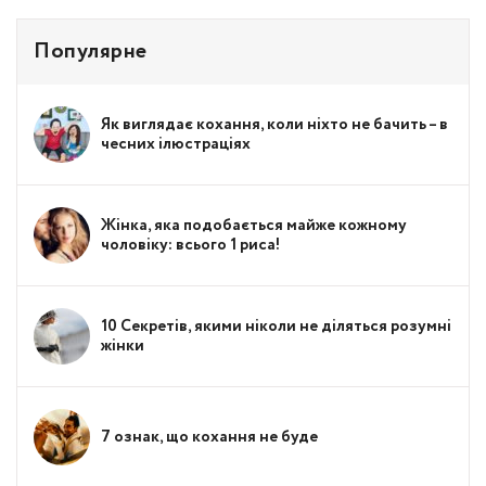
Популярне
Як виглядає кохання, коли ніхто не бачить – в
чесних ілюстраціях
Жінка, яка подобається майже кожному
чоловіку: всього 1 риса!
10 Секретів, якими ніколи не діляться розумні
жінки
7 ознак, що кохання не буде