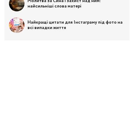
Молитва за Сина і захист над ним:
найсильніші слова матері
Найкращі цитати для Інстаграму під фото на
всі випадки життя