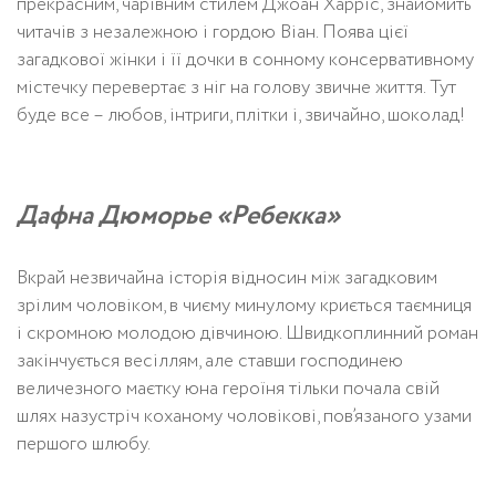
прекрасним, чарівним стилем Джоан Харріс, знайомить
читачів з незалежною і гордою Віан. Поява цієї
загадкової жінки і її дочки в сонному консервативному
містечку перевертає з ніг на голову звичне життя. Тут
буде все – любов, інтриги, плітки і, звичайно, шоколад!
Дафна Дюморье «Ребекка»
Вкрай незвичайна історія відносин між загадковим
зрілим чоловіком, в чиєму минулому криється таємниця
і скромною молодою дівчиною. Швидкоплинний роман
закінчується весіллям, але ставши господинею
величезного маєтку юна героїня тільки почала свій
шлях назустріч коханому чоловікові, пов’язаного узами
першого шлюбу.