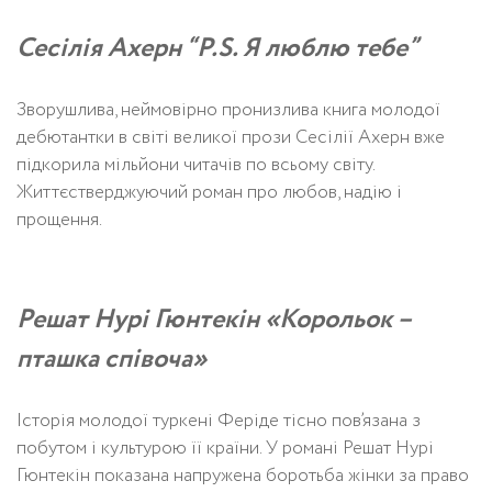
Сесілія Ахерн “P.S. Я люблю тебе”
Зворушлива, неймовірно пронизлива книга молодої
дебютантки в світі великої прози Сесілії Ахерн вже
підкорила мільйони читачів по всьому світу.
Життєстверджуючий роман про любов, надію і
прощення.
Решат Нурі Гюнтекін «Корольок –
пташка співоча»
Історія молодої туркені Феріде тісно пов’язана з
побутом і культурою її країни. У романі Решат Нурі
Гюнтекін показана напружена боротьба жінки за право