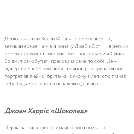
Дебют англійки Хелен Філдінг створювався під
великим враженням від роману Джейн Остін, і в деяких
моментах схожість між книгами простежується. Однак
Бріджит самобутня і прекрасна сама по собі. Це –
відвертий, часом комічний і неймовірно привабливий
портрет звичайної британки, в якому з легкістю пізнає
себе будь-яка сучасна незалежна дівчина.
Джоан Харріс «Шоколад»
Перша частина трилогії, майстерно написаної