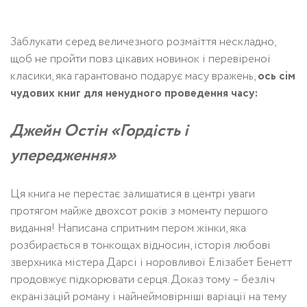
Заблукати серед величезного розмаїття нескладно,
щоб не пройти повз цікавих новинок і перевіреної
класики, яка гарантовано подарує масу вражень,
ось сім
чудових книг для ненудного проведення часу:
Джейн Остін «Гордість і
упередження»
Ця книга не перестає залишатися в центрі уваги
протягом майже двохсот років з моменту першого
видання! Написана спритним пером жінки, яка
розбирається в тонкощах відносин, історія любові
зверхника містера Дарсі і норовливої ​​Елізабет Бенетт
продовжує підкорювати серця. Доказ тому – безліч
екранізацій роману і найнеймовірніші варіації на тему