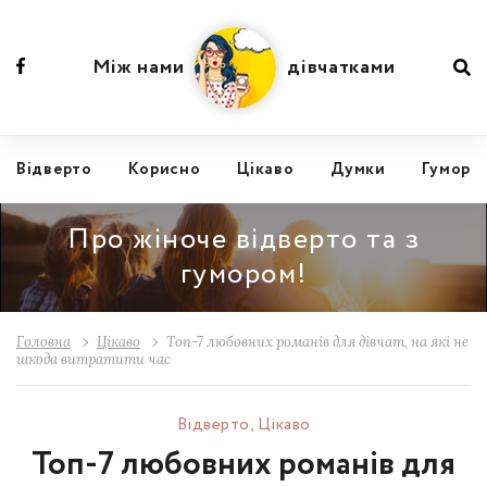
Між нами
дівчатками
Відвертo
Корисно
Цікаво
Думки
Гумор
Про жіноче відверто та з
гумором!
Головна
Цікаво
Топ-7 любовних романів для дівчат, на які не
шкода витратити час
Відвертo
,
Цікаво
Топ-7 любовних романів для