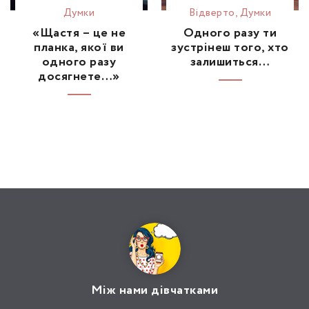
Думки
Відвертo
,
Думки
«Щастя – це не
Одного разу ти
планка, якої ви
зустрінеш того, хто
одного разу
залишиться…
досягнете…»
Між нами дівчатками