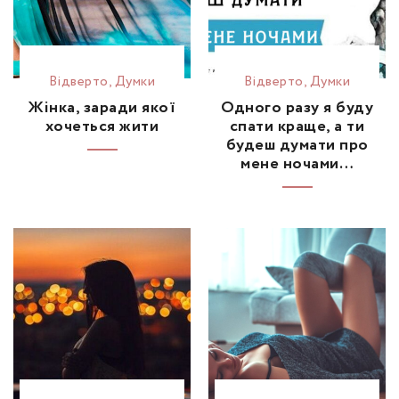
Відвертo
,
Думки
Відвертo
,
Думки
Жінка, заради якої
Одного разу я буду
хочеться жити
спати краще, а ти
будеш думати про
мене ночами…