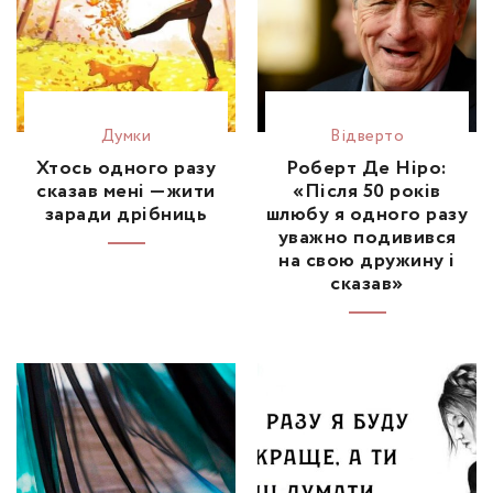
Думки
Відвертo
Хтось одного разу
Роберт Де Ніро:
сказав мені —жити
«Після 50 років
заради дрібниць
шлюбу я одного разу
уважно подивився
на свою дружину і
сказав»