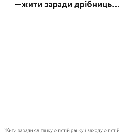
—жити заради дрібниць…
Жити заради світанку о п’ятій ранку і заходу о п’ятій