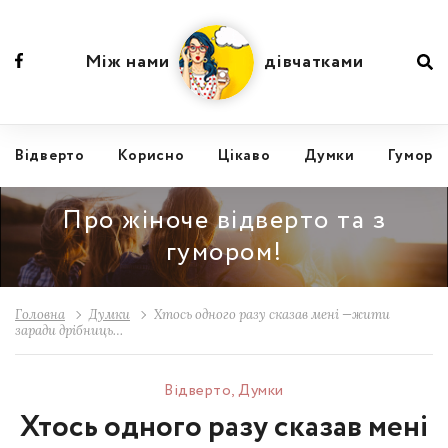
Між нами
дівчатками
Відвертo
Корисно
Цікаво
Думки
Гумор
Про жіноче відверто та з
гумором!
Головна
Думки
Хтось одного разу сказав мені —жити
заради дрібниць…
Відвертo
,
Думки
Хтось одного разу сказав мені