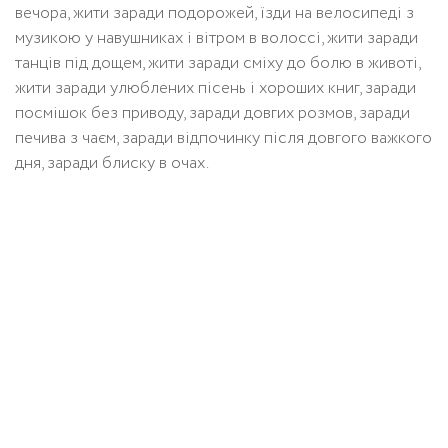
вечора, жити заради подорожей, їзди на велосипеді з
музикою у навушниках і вітром в волоссі, жити заради
танців під дощем, жити заради сміху до болю в животі,
жити заради улюблених пісень і хороших книг, заради
посмішок без приводу, заради довгих розмов, заради
печива з чаєм, заради відпочинку після довгого важкого
дня, заради блиску в очах.