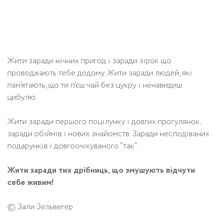
Жити заради нічних пригод і заради зірок що
проводжають тебе додому. Жити заради людей, які
пам’ятають, що ти п’єш чай без цукру і ненавидиш
цибулю.
Жити заради першого поцілунку і довгих прогулянок,
заради обіймів і нових знайомств. Заради несподіваних
подарунків і довгоочікуваного “так”.
Жити заради тих дрібниць, що змушують відчути
себе живим!
© Зали Зельвегер