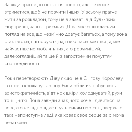
Завжди прагне до пізнання нового, але не може
втриматися, щоб не повчити інших. У всьому прагне
жити за розкладом, тому не в захваті від будь-яких
сюрпризів, навіть приємних. Діва має свій власний
погляд на все, що незмінно дратує багатьох, а тому вона
стає ізгоєм, її ігнорують, над нею насміхаються, адже
найчастіше не люблять тих, хто розумніший,
далекоглядніший та ще й з загостреним почуттям
справедливості.
Роки перетворюють Діву якщо не в Снігову Королеву.
То вже в крижану царівну. Риси обличчя набувають
аристократичність, відтінок шкіри холоднуватий, рухи
точні, чіткі. Вона завжди знає, чого хоче і дивиться на
всіх, хто не відповідає її уявленням про світ, зверхньо —
така неприступна леді, яка ховає своє серце за сімома
печатками.