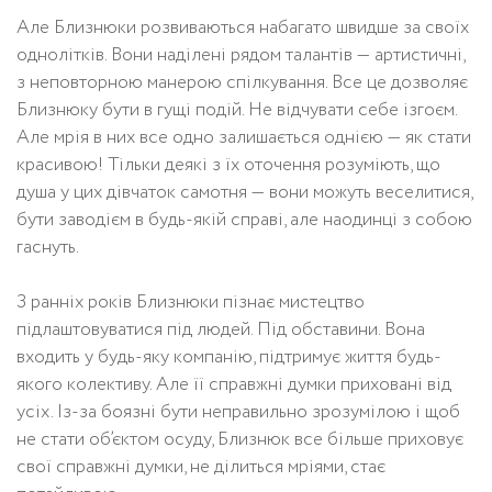
Але Близнюки розвиваються набагато швидше за своїх
однолітків. Вони наділені рядом талантів — артистичні,
з неповторною манерою спілкування. Все це дозволяє
Близнюку бути в гущі подій. Не відчувати себе ізгоєм.
Але мрія в них все одно залишається однією — як стати
красивою! Тільки деякі з їх оточення розуміють, що
душа у цих дівчаток самотня — вони можуть веселитися,
бути заводієм в будь-якій справі, але наодинці з собою
гаснуть.
З ранніх років Близнюки пізнає мистецтво
підлаштовуватися під людей. Під обставини. Вона
входить у будь-яку компанію, підтримує життя будь-
якого колективу. Але її справжні думки приховані від
усіх. Із-за боязні бути неправильно зрозумілою і щоб
не стати об’єктом осуду, Близнюк все більше приховує
свої справжні думки, не ділиться мріями, стає