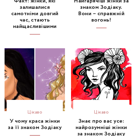
Факт: жінки, які
Найгарячіші жінки за
залишалися
знаком Зодіаку.
самотніми довгий
Вони – справжній
час, стають
вогонь!
найщасливішими
Цікаво
Цікаво
У чому краса жінки
Знає про вас усе:
за її знаком Зодіаку
найрозумніші жінки
за знаком Зодіаку