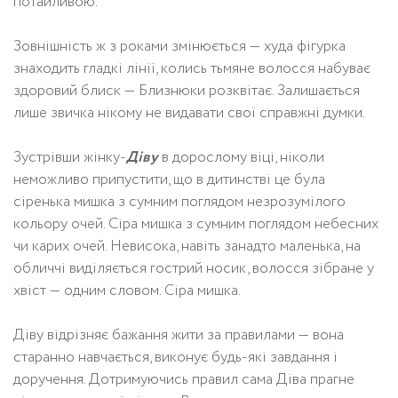
потайливою.
Зовнішність ж з роками змінюється — худа фігурка
знаходить гладкі лінії, колись тьмяне волосся набуває
здоровий блиск — Близнюки розквітає. Залишається
лише звичка нікому не видавати свої справжні думки.
Зустрівши жінку-
Діву
в дорослому віці, ніколи
неможливо припустити, що в дитинстві це була
сіренька мишка з сумним поглядом незрозумілого
кольору очей. Сіра мишка з сумним поглядом небесних
чи карих очей. Невисока, навіть занадто маленька, на
обличчі виділяється гострий носик, волосся зібране у
хвіст — одним словом. Сіра мишка.
Діву відрізняє бажання жити за правилами — вона
старанно навчається, виконує будь-які завдання і
доручення. Дотримуючись правил сама Діва прагне