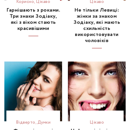
Корисно
,
Цікаво
Цікаво
Гарнішають з роками.
Не тільки Левиці:
Три знаки Зодіаку,
жінки за знаком
які з віком стають
Зодіаку, які мають
красивішими
схильність
використовувати
чоловіків
Відвертo
,
Думки
Цікаво