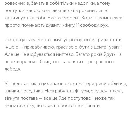
ровесників, бачать в собі тільки недоліки, а тому
ростуть з масою комплексів, які з роками лише
культивують в собі. Настає момент. Коли ці комплекси
просто починають душити жінку, її свободу, рух.
Схоже, ця сама межа і змушує розправити крила, стати
іншою — привабливою, красивою, бути в центрі уваги.
Але це не відбувається миттєво. Багато років йдуть на
перетворення з бридкого каченяти в прекрасного
лебедя.
У представників цих знаків схожі манери, риси обличчя,
звички, поведінка. Незграбність фігури, опущені плечі,
зігнута постава — все це йде поступово і може так
змінити жінку, що стає її просто не впізнати.