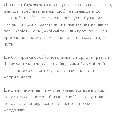
Дівчинка-
Стрілець
зростає пухкенькою пампушечкою,
завжди перебуває на межі, щоб не погладшати до
неподобства. Її інтерес до всього що відбувається
навряд чи можна назвати допитливістю, це швидше за
все цікавість. Темні, живі очі так і диктують всім, що я
зроблю по-своєму. Ви мені не повинні вказувати, як
жити.
Це бунтарська особистість, хвацько порушує правила.
Таких часто називають відчайдушними. Однолітки її
навіть побоюються, тому що від її вчинків: одні
неприємності.
Це дівчина-руйнівник — у неї ламається все в руках,
вона як слон в посудній лавці. Але її це не зупиняє,
вона знову і знову прагне до вчинення нових
«подвигів».