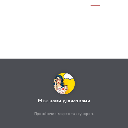
Між нами дівчатками
Про жіноче відверто та з гумором.