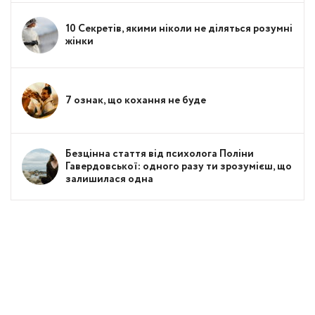
10 Секретів, якими ніколи не діляться розумні
жінки
7 ознак, що кохання не буде
Безцінна стаття від психолога Поліни
Гавердовської: одного разу ти зрозумієш, що
залишилася одна