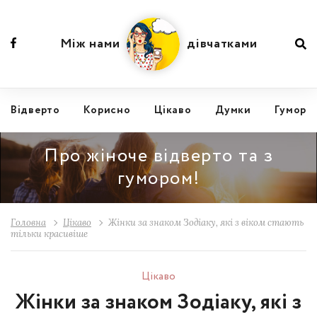
Між нами
дівчатками
Відвертo
Корисно
Цікаво
Думки
Гумор
Про жіноче відверто та з
гумором!
Головна
Цікаво
Жінки за знаком Зодіаку, які з віком стають
тільки красивіше
Цікаво
Жінки за знаком Зодіаку, які з