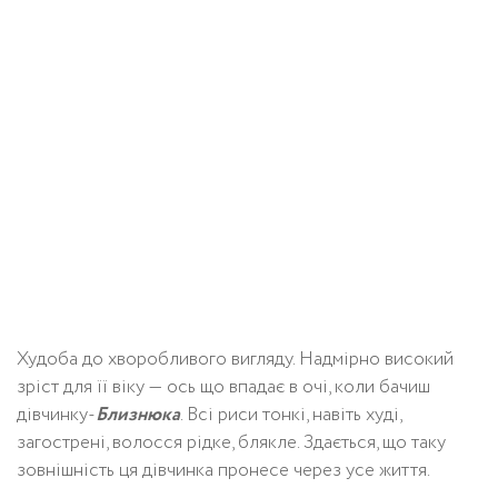
Худоба до хворобливого вигляду. Надмірно високий
зріст для її віку — ось що впадає в очі, коли бачиш
дівчинку-
Близнюка
. Всі риси тонкі, навіть худі,
загострені, волосся рідке, блякле. Здається, що таку
зовнішність ця дівчинка пронесе через усе життя.