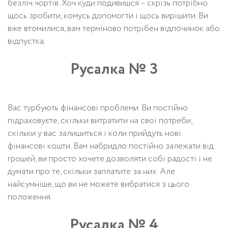
безліч чортів. Хоч куди подивишся – скрізь потрібно
щось зробити, комусь допомогти і щось вирішити. Ви
вже втомилися, вам терміново потрібен відпочинок або
відпустка.
Русалка № 3
Вас турбують фінансові проблеми. Ви постійно
підраховуєте, скільки витратити на свої потреби,
скільки у вас залишиться і коли прийдуть нові
фінансові кошти. Вам набридло постійно залежати від
грошей, ви просто хочете дозволяти собі радості і не
думати про те, скільки заплатите за них. Але
найсумніше, що ви не можете вибратися з цього
положення.
Русалка № 4