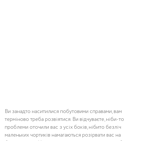
Ви занадто наситилися побутовими справами, вам
терміново треба розвіятися. Ви відчуваєте, ніби-то
проблеми оточили вас з усіх боків, нібито безліч
маленьких чортиків намагаються розірвати вас на