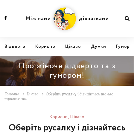
Між нами
дівчатками
Відвертo
Корисно
Цікаво
Думки
Гумор
Про жіноче відверто та з
гумором!
Головна
Цікаво
Оберіть русалку і дізнайтесь що вас
тривожить
Корисно
,
Цікаво
Оберіть русалку і дізнайтесь