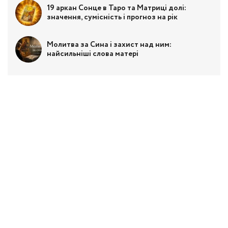
19 аркан Сонце в Таро та Матриці долі:
значення, сумісність і прогноз на рік
Молитва за Сина і захист над ним:
найсильніші слова матері