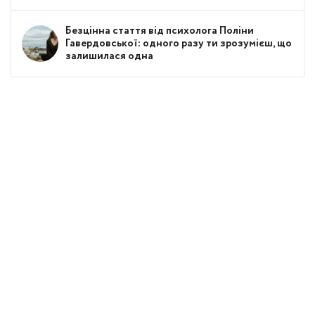
Безцінна стаття від психолога Поліни
Гавердовської: одного разу ти зрозумієш, що
залишилася одна