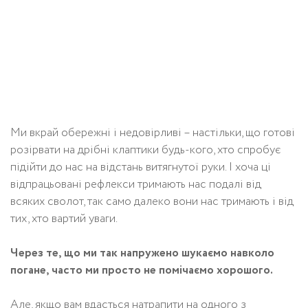
Ми вкрай обережні і недовірливі – настільки, що готові
розірвати на дрібні клаптики будь-кого, хто спробує
підійти до нас на відстань витягнутої руки. І хоча ці
відпрацьовані рефлекси тримають нас подалі від
всяких сволот, так само далеко вони нас тримають і від
тих, хто вартий уваги.
Через те, що ми так напружено шукаємо навколо
погане, часто ми просто не помічаємо хорошого.
Але, якщо вам вдасться натрапити на одного з