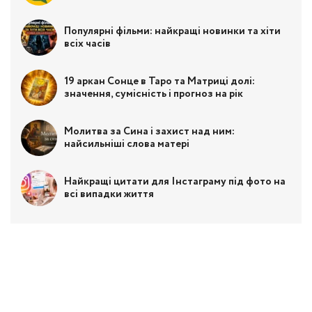
Популярні фільми: найкращі новинки та хіти
всіх часів
19 аркан Сонце в Таро та Матриці долі:
значення, сумісність і прогноз на рік
Молитва за Сина і захист над ним:
найсильніші слова матері
Найкращі цитати для Інстаграму під фото на
всі випадки життя