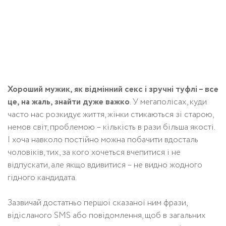
Хороший мужик, як відмінний секс і зручні туфлі – все
це, на жаль, знайти дуже важко
. У мегаполісах, куди
часто нас розкидує життя, жінки стикаються зі старою,
немов світ, проблемою – кількість в рази більша якості.
І хоча навколо постійно можна побачити вдосталь
чоловіків, тих, за кого хочеться вчепитися і не
відпускати, але якщо вдивитися – не видно жодного
гідного кандидата.
Зазвичай достатньо першої сказаної ним фрази,
відісланого SMS або повідомлення, щоб в загальних