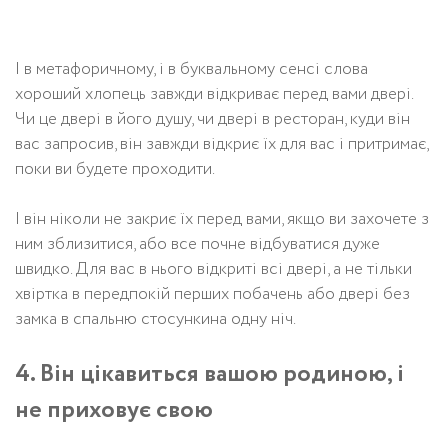
І в метафоричному, і в буквальному сенсі слова
хороший хлопець завжди відкриває перед вами двері.
Чи це двері в його душу, чи двері в ресторан, куди він
вас запросив, він завжди відкриє їх для вас і притримає,
поки ви будете проходити.
І він ніколи не закриє їх перед вами, якщо ви захочете з
ним зблизитися, або все почне відбуватися дуже
швидко. Для вас в нього відкриті всі двері, а не тільки
хвіртка в передпокій перших побачень або двері без
замка в спальню стосункина одну ніч.
4. Він цікавиться вашою родиною, і
не приховує свою