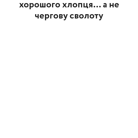
хорошого хлопця… а не
чергову сволоту