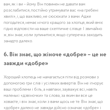
вам, як і ви – йому. Він повинен не давати вам
розслабитися, постійно утримувати вас «на гребені
хвилі», і, що важливо, не сюсюкати з вами. Адже
погодьтеся, немає нічого кращого за хлопця, який вміє
гідно відповісти на ваше скептичне слівце. І звичайно
ж, він знає, коли зупинитися, якщо суперечка заходить
занадто далеко.
6. Він знає, що жіноче «добре» – це не
завжди «добре»
Хороший хлопець не намагається піти від розмови з
допомогою гри слів і усіляких вивертів. Він не ігнорує
ваші проблеми і біль, а навпаки, зауважує всі, навіть
маленькі «дзвіночки» та слова, за яким ви все це
ховаєте, і він знає, коли з вами щось не те. Він знає, що
«добре» далеко не завжди дійсно означає «добре» і