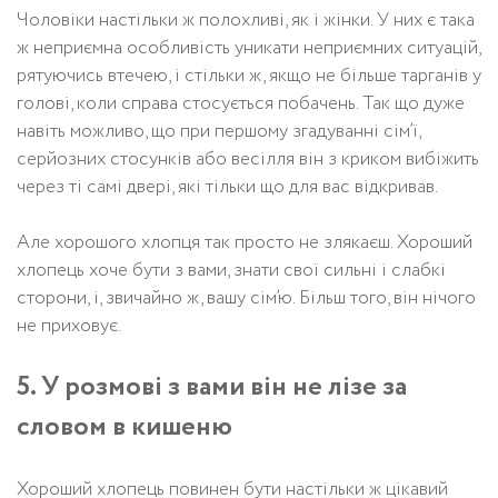
Чоловіки настільки ж полохливі, як і жінки. У них є така
ж неприємна особливість уникати неприємних ситуацій,
рятуючись втечею, і стільки ж, якщо не більше тарганів у
голові, коли справа стосується побачень. Так що дуже
навіть можливо, що при першому згадуванні сім’ї,
серйозних стосунків або весілля він з криком вибіжить
через ті самі двері, які тільки що для вас відкривав.
Але хорошого хлопця так просто не злякаєш. Хороший
хлопець хоче бути з вами, знати свої сильні і слабкі
сторони, і, звичайно ж, вашу сім’ю. Більш того, він нічого
не приховує.
5. У розмові з вами він не лізе за
словом в кишеню
Хороший хлопець повинен бути настільки ж цікавий