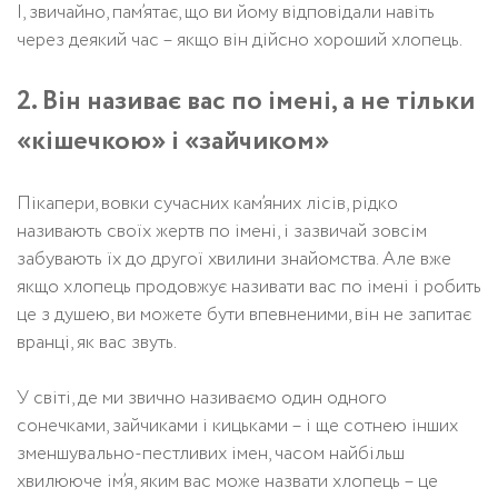
І, звичайно, пам’ятає, що ви йому відповідали навіть
через деякий час – якщо він дійсно хороший хлопець.
2. Він називає вас по імені, а не тільки
«кішечкою» і «зайчиком»
Пікапери, вовки сучасних кам’яних лісів, рідко
називають своїх жертв по імені, і зазвичай зовсім
забувають їх до другої хвилини знайомства. Але вже
якщо хлопець продовжує називати вас по імені і робить
це з душею, ви можете бути впевненими, він не запитає
вранці, як вас звуть.
У світі, де ми звично називаємо один одного
сонечками, зайчиками і кицьками – і ще сотнею інших
зменшувально-пестливих імен, часом найбільш
хвилююче ім’я, яким вас може назвати хлопець – це