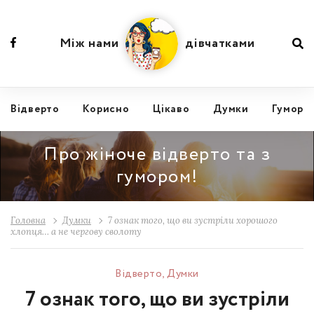
Між нами
дівчатками
Відвертo
Корисно
Цікаво
Думки
Гумор
Про жіноче відверто та з
гумором!
Головна
Думки
7 ознак того, що ви зустріли хорошого
хлопця… а не чергову сволоту
Відвертo
,
Думки
7 ознак того, що ви зустріли