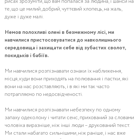
рисах зрозуміти, що вам попалася за людина, і шанси на
те, що це милий, добрий, чуттєвий хлопець, на жаль,
дуже і дуже малі.
Немов полохливі олені в безмежному лісі, ми
навчилися пристосовуватися до навколишнього
середовища і захищати себе від зубастих сволот,
покидьків і бабіїв.
Ми навчилися розпізнавати ознаки їх наближення,
місця, куди вони приходять на полювання і пастки, які
вони на нас розставляють, і в які ми так часто
потрапляємо по недосвідченості.
Ми навчилися розпізнавати небезпеку по одному
запаху одеколону і читати сенс, прихований за словами
чоловіка виразніше, ніж інші люди – друкований текст.
Ми стали набагато сильнішими, ніж раніше, і нас вже