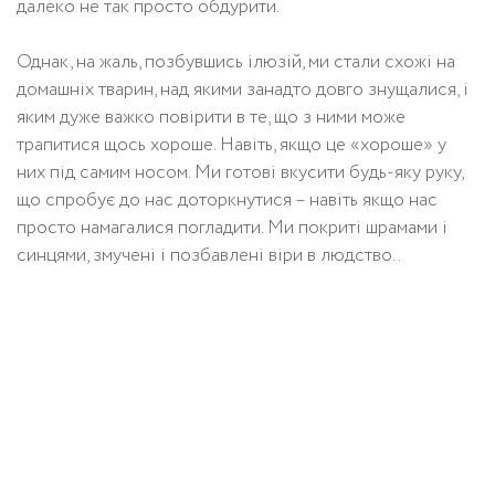
далеко не так просто обдурити.
Однак, на жаль, позбувшись ілюзій, ми стали схожі на
домашніх тварин, над якими занадто довго знущалися, і
яким дуже важко повірити в те, що з ними може
трапитися щось хороше. Навіть, якщо це «хороше» у
них під самим носом. Ми готові вкусити будь-яку руку,
що спробує до нас доторкнутися – навіть якщо нас
просто намагалися погладити. Ми покриті шрамами і
синцями, змучені і позбавлені віри в людство..