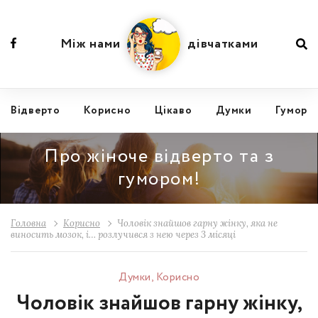
Між нами
дівчатками
Відвертo
Корисно
Цікаво
Думки
Гумор
Про жіноче відверто та з
гумором!
Головна
Корисно
Чоловік знайшов гарну жінку, яка не
виносить мозок, і… розлучився з нею через 3 місяці
Думки
,
Корисно
Чоловік знайшов гарну жінку,