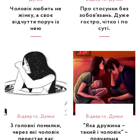
Чоловік любить не
Про стосунки без
жінку, а своє
зобов’язань. Дуже
відчуття поруч із
гостро, чітко і по
нею
суті.
Відвертo
,
Думки
Відвертo
,
Думки
3 головні помилки,
“Яка дружина –
через які чоловік
такий і чоловік” –
перестає вас
повчальна