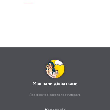
Між нами дівчатками
Про жіноче відверто та з гумором.