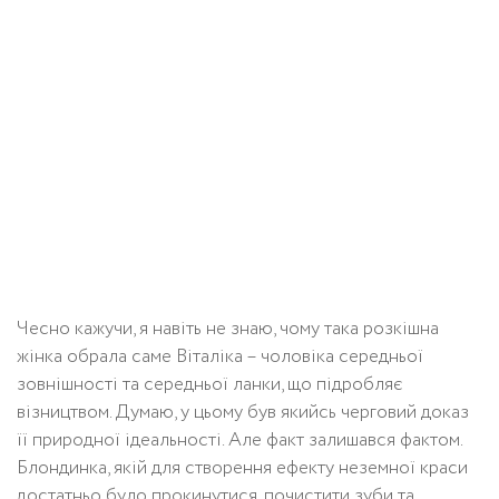
Чесно кажучи, я навіть не знаю, чому така розкішна
жінка обрала саме Віталіка – чоловіка середньої
зовнішності та середньої ланки, що підробляє
візництвом. Думаю, у цьому був якийсь черговий доказ
її природної ідеальності. Але факт залишався фактом.
Блондинка, якій для створення ефекту неземної краси
достатньо було прокинутися, почистити зуби та