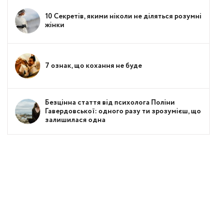
10 Секретів, якими ніколи не діляться розумні
жінки
7 ознак, що кохання не буде
Безцінна стаття від психолога Поліни
Гавердовської: одного разу ти зрозумієш, що
залишилася одна