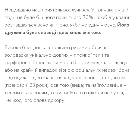
Нещодавно наш приятель розлучився. У принципі, у цій
події не було б нічого примітного, 70% шлюбів у країні
розпадаються рано чи пізно, якби не один нюанс.
Його
дружина була справді ідеальною жінкою.
Висока блондинка з тонкими рисами обличчя,
володарка унікально-довгих ніг, тонкої талії та
фарфорово-білої шкіри могла б стати моделлю глянцю
або на крайній випадок зіркою соціальних мереж. Вона
підходила під визначення «ідеал» зовнішністю, віком
(прекрасні 23 роки), освітою (вища) та найголовніше –
легким ставленням до життя. Ніхто й ніколи не чув від
неї жодного слова докору.