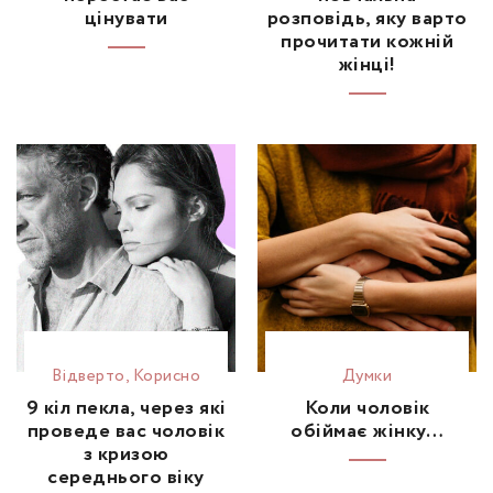
цінувати
розповідь, яку варто
прочитати кожній
жінці!
Відвертo
,
Корисно
Думки
9 кіл пекла, через які
Коли чоловік
проведе вас чоловік
обіймає жінку…
з кризою
середнього віку