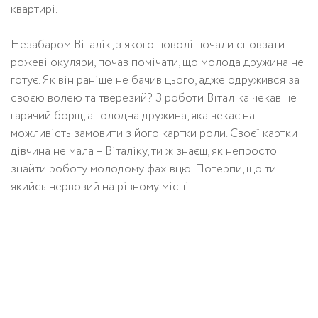
квартирі.
Незабаром Віталік, з якого поволі почали сповзати
рожеві окуляри, почав помічати, що молода дружина не
готує. Як він раніше не бачив цього, адже одружився за
своєю волею та тверезий? З роботи Віталіка чекав не
гарячий борщ, а голодна дружина, яка чекає на
можливість замовити з його картки роли. Своєї картки
дівчина не мала – Віталіку, ти ж знаєш, як непросто
знайти роботу молодому фахівцю. Потерпи, що ти
якийсь нервовий на рівному місці.