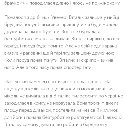
брачком» – поводилася дивно і якось не по-жіночому.
Почалося з дрібниць. Увечері Віталік залишив у мийці
брудний посуд. Намагався прикинути, чи буде молода
дружина на нього бурчати. Вона не бурчала, а
безтурботно лежала на дивані. Віталік вирішив, що все
гаразд, і посуд буде помито. Але на свій подив вранці
виявив у раковині ще й тарілку, залишену дружиною.
Коли посуд почав тхнути, Віталик зі скрипом вимив
його. Але з того часу почав спостерігати.
Наступним каменем спотикання стала підлога. На
відміну від колишньої, що виносила мозок, нинішня
ніколи не вимагала від Віталіка пилососити по черзі, не
заходилася в крику, не нервувала. Вона трохи підмела
площу перед диваном, постелила на неї свій килимок
для йоги і почала безтурботно розтягуватися. Надаючи
Віталіку самому думати, що робити з бардаком у