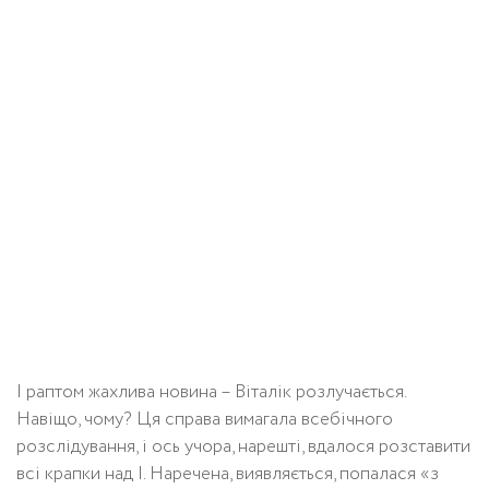
І раптом жахлива новина – Віталік розлучається.
Навіщо, чому? Ця справа вимагала всебічного
розслідування, і ось учора, нарешті, вдалося розставити
всі крапки над I. Наречена, виявляється, попалася «з