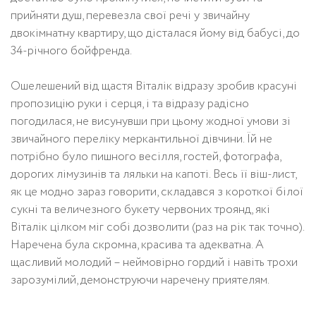
прийняти душ, перевезла свої речі у звичайну
двокімнатну квартиру, що дісталася йому від бабусі, до
34-річного бойфренда.
Ошелешений від щастя Віталік відразу зробив красуні
пропозицію руки і серця, і та відразу радісно
погодилася, не висунувши при цьому жодної умови зі
звичайного переліку меркантильної дівчини. Їй не
потрібно було пишного весілля, гостей, фотографа,
дорогих лімузинів та ляльки на капоті. Весь її віш-лист,
як це модно зараз говорити, складався з короткої білої
сукні та величезного букету червоних троянд, які
Віталік цілком міг собі дозволити (раз на рік так точно).
Наречена була скромна, красива та адекватна. А
щасливий молодий – неймовірно гордий і навіть трохи
зарозумілий, демонструючи наречену приятелям.