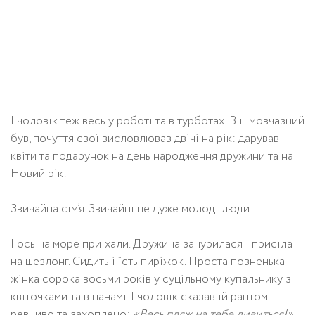
І чоловік теж весь у роботі та в турботах. Він мовчазний
був, почуття свої висловлював двічі на рік: дарував
квіти та подарунок на день народження дружини та на
Новий рік.
Звичайна сім’я. Звичайні не дуже молоді люди.
І ось на море приїхали. Дружина занурилася і присіла
на шезлонг. Сидить і їсть пиріжок. Проста повненька
жінка сорока восьми років у суцільному купальнику з
квіточками та в панамі. І чоловік сказав їй раптом
ревниво та захоплено:
«Весь пляж на тебе дивиться!».