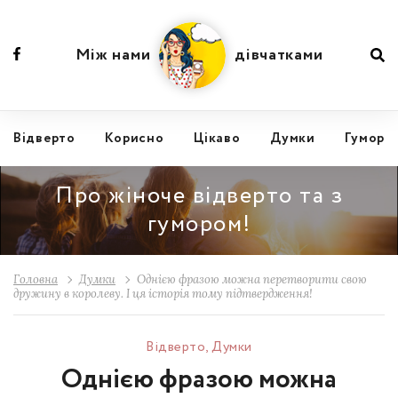
Між нами
дівчатками
Відвертo
Корисно
Цікаво
Думки
Гумор
Про жіноче відверто та з
гумором!
Головна
Думки
Однією фразою можна перетворити свою
дружину в королеву. І ця історія тому підтвердження!
Відвертo
,
Думки
Однією фразою можна