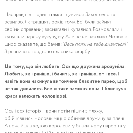
Насправді він один тільки і дивився. Захоплено та
ревниво. Як тридцять років тому. Всі були зайняті
своїми справами; засмагали і купалися. Розмовляли і
купували варену кукурудзу. Але це не важливо. Чоловік
щиро сказав те, що бачив:
“Весь пляж на тебе дивиться!”.
З ревнивою гордістю власника cкарбу…
Це тому, що він любить. Ось що дружина зрозуміла.
Любить, як і раніше, і бачить, як і раніше, от і все. І
навіть вона накинула витончене блакитне парео, щоб
не так дивилися. Все ж таки заміжня вона. І блискуча
краса належить чоловікові.
Ось і вся історія. І вони потім пішли з пляжу,
обійнявшись. Чоловік міцно обіймав дружину за плечі.
А вона йшла ходою королеви, у блакитному парео та у