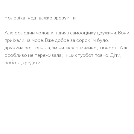
Чоловіка іноді важко зрозуміти.
Але ось один чоловік підняв самооцінку дружини. Вони
приїхали на море. Вже добре за сорок їм було.. І
дружина розповніла, змінилася, звичайно, з юності. Але
особливо не переживала; інших турбот повно. Діти,
робота, кредити…