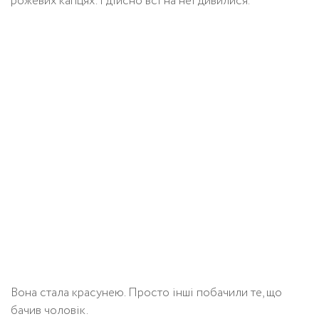
рожевих капцях. І дійсно всі на неї дивилися.
Вона стала красунею. Просто інші побачили те, що
бачив чоловік.