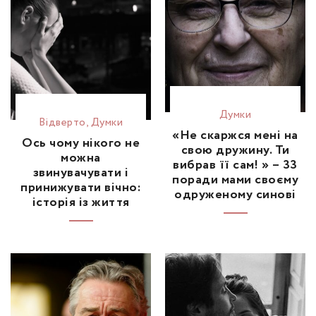
Думки
Відвертo
,
Думки
«Не скаржся мені на
Ось чому нікого не
свою дружину. Ти
можна
вибрав її сам! » – 33
звинувачувати і
поради мами своєму
принижувати вічно:
одруженому синові
історія із життя