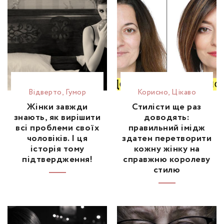
Відвертo
,
Гумор
Корисно
,
Цікаво
Жінки завжди
Стилісти ще раз
знають, як вирішити
доводять:
всі проблеми своїх
правильний імідж
чоловіків. І ця
здатен перетворити
історія тому
кожну жінку на
підтвердження!
справжню королеву
стилю