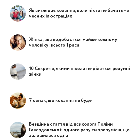
Як виглядає кохання, коли ніхто не бачить – в
чесних ілюстраціях
Жінка, яка подобається майже кожному
чоловіку: всього 1 риса!
10 Секретів, якими ніколи не діляться розумні
жінки
7 ознак, що кохання не буде
Безцінна стаття від психолога Поліни
Гавердовської: одного разу ти зрозумієш, що
залишилася одна