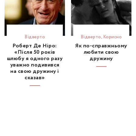
Відвертo
Відвертo
,
Корисно
Роберт Де Ніро:
Як по-справжньому
«Після 50 років
любити свою
шлюбу я одного разу
дружину
уважно подивився
на свою дружину і
сказав»