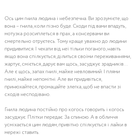
Ось цим гнила людина і небезпечна. Ви зрозумієте, що
вона – гнила, коли пізно буде. Сходи під вами впадуть,
мотузка розсиплеться в прах, а консервами ви
смертельно отруєтесь. Тому краще уважно до людини
придивитися. І чекати від неї тільки поганого, навіть
якщо вона спілкується, ділиться своїми переживаннями,
жартує, сміється, дарує вам щось, засуджує зрадників…
Але є щось, запах гнилі, майже невловимий. І плями
гнилі, майже непомітні. Але ви придивіться,
принюхайтеся, промацайте злегка, щоб не впасти зі
сходів несподівано.
Гнила людина постійно про когось говорить і когось
засуджує. Плітки передає. За спиною. А в обличчя
усміхається цим людям, привітно спілкується і лайки в
мережі ставить.