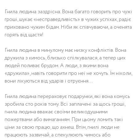
Гнила людина заздрісна. Вона багато говорить про чужі
гроші, шукає «несправедливість» в чужих успіхах, радіє
приховано чужим бідам. Ніби як співчуваючи, а оченята
горять від щастя!
Гнила людина в минулому має низку конфліктів. Вона
дружила з кимось, близько спілкувалася, а тепер цих
людей поливає брудом. А люди, з якими вона
«дружила», навіть говорити про неї не хочуть. Їм ніколи,
вони лікуються від ударів і отруєння…
Гнила людина перераховує подарунки, які вона комусь
зробила сто років тому. Всі заплачені за щось гроші,
гнила людина вважає своїми великодушними
пожертвами або вимаганням. При цьому ломить такі
ціни за свою працю, що ахнеш. Втім, гнилі люди не
працюють зазвичай, а спекулюють чимось або