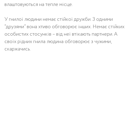
влаштовуються на тепле місце.
У гнилої людини немає стійкої дружби. З одними
“друзями” вона хтиво обговорює інших. Немає стійких
особистих стосунків – від неї втікають партнери. А
своїх рідних гнила людина обговорює з чужими,
скаржачись.