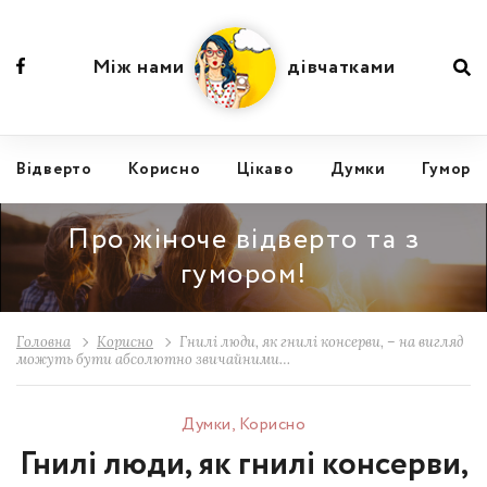
Між нами
дівчатками
Відвертo
Корисно
Цікаво
Думки
Гумор
Про жіноче відверто та з
гумором!
Головна
Корисно
Гнилі люди, як гнилі консерви, – на вигляд
можуть бути абсолютно звичайними…
Думки
,
Корисно
Гнилі люди, як гнилі консерви,