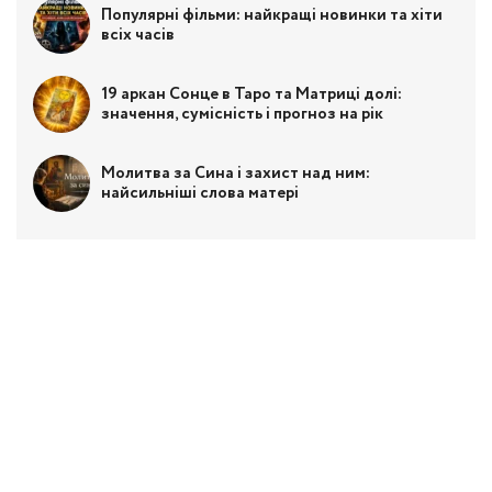
Популярні фільми: найкращі новинки та хіти
всіх часів
19 аркан Сонце в Таро та Матриці долі:
значення, сумісність і прогноз на рік
Молитва за Сина і захист над ним:
найсильніші слова матері