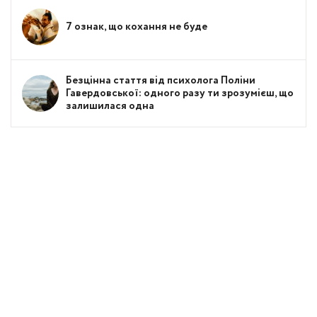
7 ознак, що кохання не буде
Безцінна стаття від психолога Поліни
Гавердовської: одного разу ти зрозумієш, що
залишилася одна