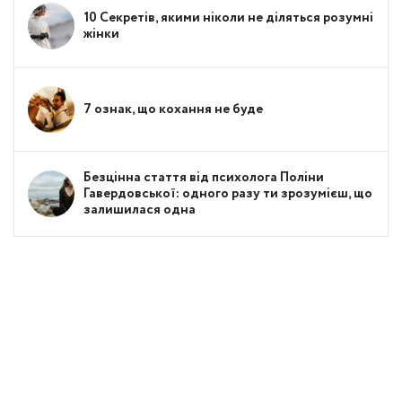
10 Секретів, якими ніколи не діляться розумні
жінки
7 ознак, що кохання не буде
Безцінна стаття від психолога Поліни
Гавердовської: одного разу ти зрозумієш, що
залишилася одна