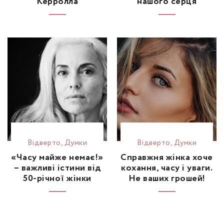
Керролла
нашого серця
Відвертo
,
Думки
Відвертo
,
Думки
«Часу майже немає!»
Справжня жінка хоче
– важливі істини від
кохання, часу і уваги.
50-річної жінки
Не ваших грошей!