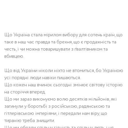
Що Україна стала мірилом вибору для сотень країн, що
таке в наш час правда та брехня, що є продажність та
честь, і чи можна товаришувати з ґвалтівником та
вбивцею.
Що від України ніколи ніхто не втомиться, бо Україною
усі порядні люди навіки пишаються.
Що кожен наш вчинок сьогодні змінює світову історію
на сторіччя вперед.
Що ми зараз виконуємо волю десятків мільйонів, які
загинули у боротьбі з російською, радянською та
гітлерівською імперіями, і передали нам віру, що
тиранію треба знищити.
Що ми обрали спільну гідність та спільну лють, і ця