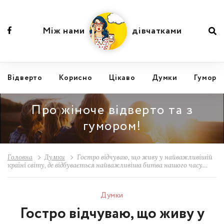
Між нами
дівчатками
Відвертo
Корисно
Цікаво
Думки
Гумор
Про жіноче відверто та з
гумором!
Головна
Думки
Гостро відчуваю, що живу у найважливішій
країні світу, де відбувається найважливіша битва нашого часу…
Думки
Гостро відчуваю, що живу у