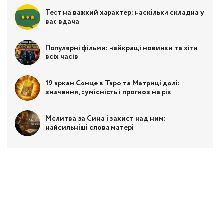
Тест на важкий характер: наскільки складна у
вас вдача
Популярні фільми: найкращі новинки та хіти
всіх часів
19 аркан Сонце в Таро та Матриці долі:
значення, сумісність і прогноз на рік
Молитва за Сина і захист над ним:
найсильніші слова матері