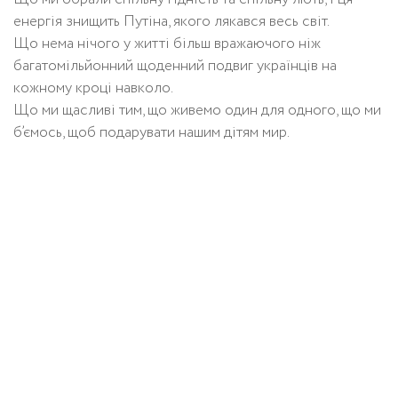
енергія знищить Путіна, якого лякався весь світ.
Що нема нічого у житті більш вражаючого ніж
багатомільйонний щоденний подвиг українців на
кожному кроці навколо.
Що ми щасливі тим, що живемо один для одного, що ми
б’ємось, щоб подарувати нашим дітям мир.