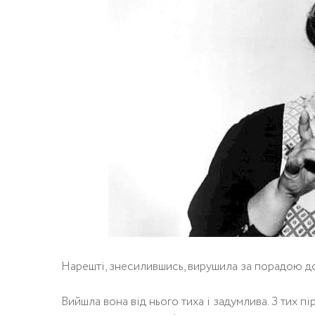
Нарешті, знесилившись, вирушила за порадою до
Вийшла вона від нього тиха і задумлива. З тих пір 