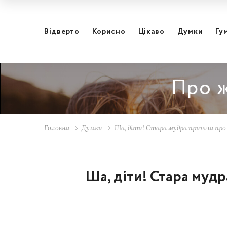
Відвертo
Корисно
Цікаво
Думки
Гу
Про ж
Головна
Думки
Ша, діти! Стара мудра притча про
Ша, діти! Стара муд