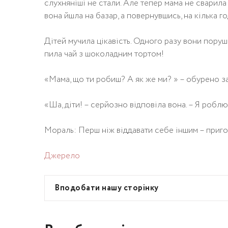
слухняніші не стали. Але тепер мама не сварила ї
вона йшла на базар, а повернувшись, на кілька го
Дітей мучила цікавість. Одного разу вони поруш
пила чай з шоколадним тортом!
«Мама, що ти робиш? А як же ми? » – обурено за
«Ша, діти! – серйозно відповіла вона. – Я робл
Мораль: Перш ніж віддавати себе іншим – приго
Джерело
Вподобати нашу сторінку