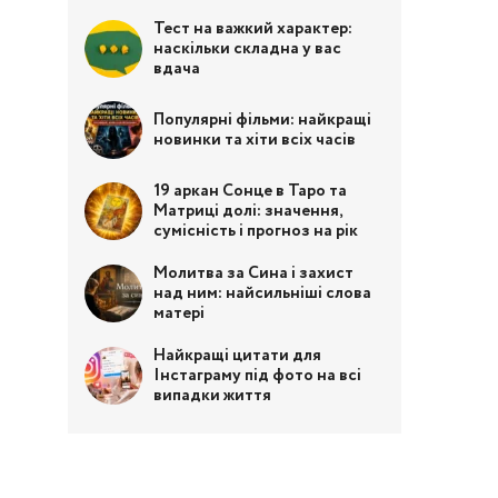
Тест на важкий характер:
наскільки складна у вас
вдача
Популярні фільми: найкращі
новинки та хіти всіх часів
19 аркан Сонце в Таро та
Матриці долі: значення,
сумісність і прогноз на рік
Молитва за Сина і захист
над ним: найсильніші слова
матері
Найкращі цитати для
Інстаграму під фото на всі
випадки життя