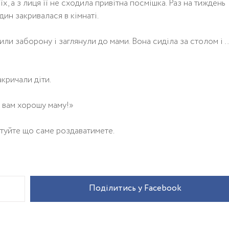
х, а з лиця її не сходила привітна посмішка. Раз на тиждень
дин закривалася в кімнаті.
или заборону і заглянули до мами. Вона сиділа за столом і 
кричали діти.
ю вам хорошу маму!»
туйте що саме роздаватимете.
Поділитись у Facebook