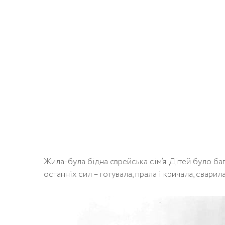
Жила-була бідна єврейська сім’я. Дітей було ба
останніх сил – готувала, прала і кричала, сварил