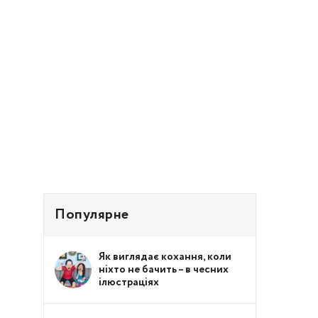
Популярне
Як виглядає кохання, коли
ніхто не бачить – в чесних
ілюстраціях