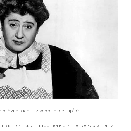
 рабина: як стати хорошою матір’ю?
її як підмінили. Ні, грошей в сім’ї не додалося. І діти