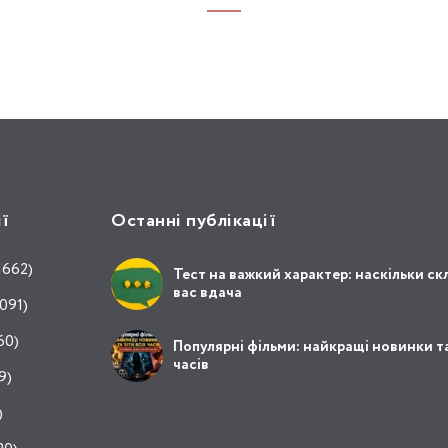
ії
Останні публікації
1662)
Тест на важкий характер: наскільки ск
вас вдача
091)
60)
Популярні фільми: найкращі новинки та
часів
9)
)