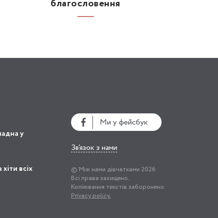
благословення
Ми у фейсбук
ладна у
Зв’язок з нами
 хіти всіх
© Між нами дівчатками 2026
Всі права захищено.
Копіювання текстів заборонено.
Privacy policy.