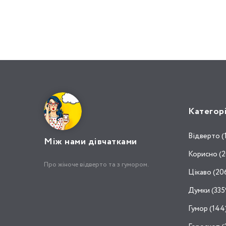
Категор
Відвертo (
Між нами дівчатками
Корисно (2
Про жіноче відверто та з гумором.
Цікаво (20
Думки (335
Гумор (144