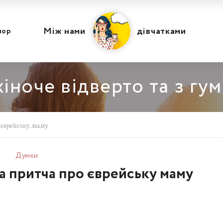
Між нами
дівчатками
мор
іноче відверто та з гу
 єврейську маму
Думки
ра притча про єврейську маму