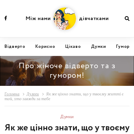
Між нами
дівчатками
Відвертo
Корисно
Цікаво
Думки
Гумор
Про жіноче відверто та з
гумором!
Головна
Думки
Як же цінно знати, що у твоєму житті є
той, хто завжди за тебе
Думки
Як же цінно знати, що у твоєму