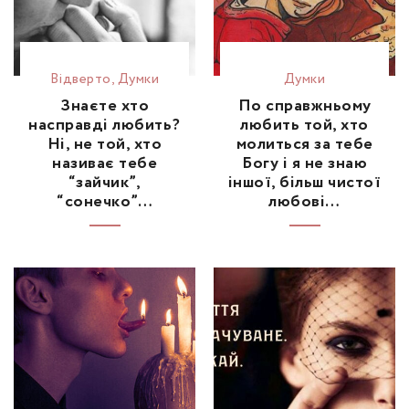
Відвертo
,
Думки
Думки
Знаєте хто
По справжньому
насправді любить?
любить той, хто
Ні, не той, хто
молиться за тебе
називає тебе
Богу і я не знаю
“зайчик”,
іншої, більш чистої
“сонечко”…
любові…