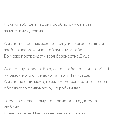
Я скажу тобі це в нашому особистому світі, за
зачиненими дверима.
А якщо ти в серцях захочеш кинути в когось камінь, я
зроблю все можливе, щоб зупинити тебе.
Бо може постраждати твоя безсмертна Душа.
Але встану перед тобою, якщо в тебе полетить камінь, і
ми разом його спіймаємо на льоту. Так краще.
А якщо не спіймаємо, то залижемо рани один одного і
обов’язково придумаємо, що робити далі.
Тому що ми свої. Тому що віримо один одному та
любимо.
Я буду за тебе. Навіть якщо весь світ проти.