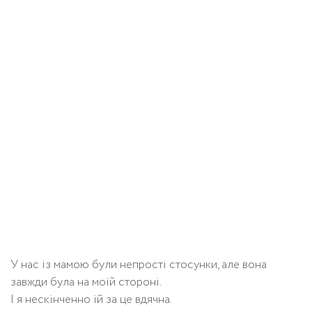
У нас із мамою були непрості стосунки, але вона
завжди була на моїй стороні.
І я нескінченно їй за це вдячна.