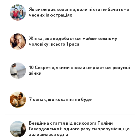
Як виглядає кохання, коли ніхто не бачить – в
чесних ілюстраціях
Жінка, яка подобається майже кожному
чоловіку: всього 1 риса!
10 Секретів, якими ніколи не діляться розумні
жінки
7 ознак, що кохання не буде
Безцінна стаття від психолога Поліни
Гавердовської: одного разу ти зрозумієш, що
залишилася одна