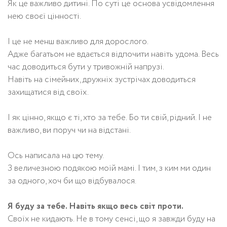
Як це важливо дитині. По суті це основа усвідомлення
нею своєї цінності.
І це не менш важливо для дорослого.
Адже багатьом не вдається відпочити навіть удома. Весь
час доводиться бути у тривожній напрузі.
Навіть на сімейних, дружніх зустрічах доводиться
захищатися від своїх.
І як цінно, якщо є ті, хто за тебе. Бо ти свій, рідний. І не
важливо, ви поруч чи на відстані.
Ось написала на цю тему.
З величезною подякою моїй мамі. І тим, з ким ми один
за одного, хоч би що відбувалося.
Я буду за тебе. Навіть якщо весь світ проти.
Своїх не кидають. Не в тому сенсі, що я завжди буду на