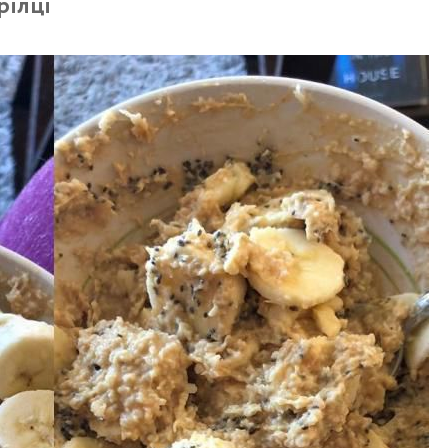
рілці