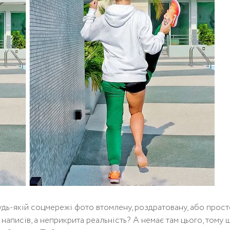
удь-якій соцмережі фото втомлену, роздратовану, або прос
написів, а неприкрита реальність? А немає там цього, тому 