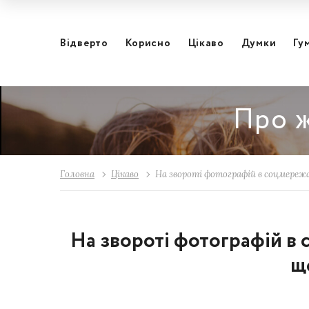
Відвертo
Корисно
Цікаво
Думки
Гу
Про ж
Головна
Цікаво
На звороті фотографій в соцмережа
На звороті фотографій в 
щ