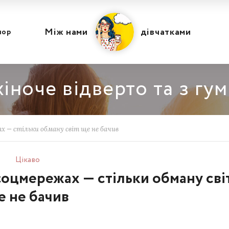
Між нами
дівчатками
мор
іноче відверто та з гу
х — стільки обману світ ще не бачив
Цікаво
соцмережах — стільки обману сві
е не бачив