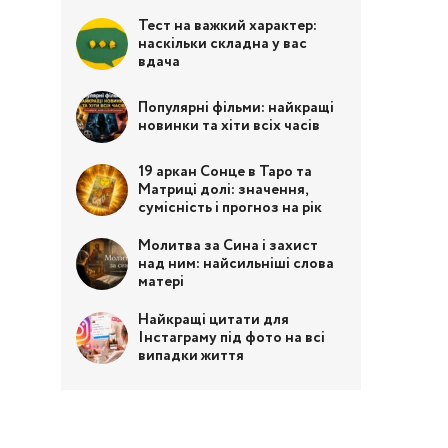
Тест на важкий характер:
наскільки складна у вас
вдача
Популярні фільми: найкращі
новинки та хіти всіх часів
19 аркан Сонце в Таро та
Матриці долі: значення,
сумісність і прогноз на рік
Молитва за Сина і захист
над ним: найсильніші слова
матері
Найкращі цитати для
Інстаграму під фото на всі
випадки життя