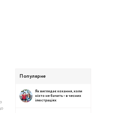
Популярне
Як виглядає кохання, коли
ніхто не бачить – в чесних
ілюстраціях
то
що