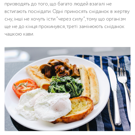
призводять до того, що багато людей взагалі не
встигають поснідати. Одні приносять сніданок в жертву
сну, інші не хочуть їсти “через силу”, тому що організм
ще не до кінця прокинувся, треті замінюють сніданок
чашкою кави.