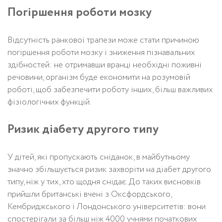
Погіршення роботи мозку
Відсутність ранкової трапези може стати причиною
погіршення роботи мозку і зниження пізнавальних
здібностей: не отримавши вранці необхідні поживні
речовини, організм буде економити на розумовій
роботі, щоб забезпечити роботу інших, більш важливих
фізіологічних функцій.
Ризик діабету другого типу
У дітей, які пропускають сніданок, в майбутньому
значно збільшується ризик захворіти на діабет другого
типу, ніж у тих, хто щодня снідає. До таких висновків
прийшли британські вчені з Оксфордського,
Кембриджського і Лондонського університетів: вони
спостерігали за більш ніж 4000 учнями початкових