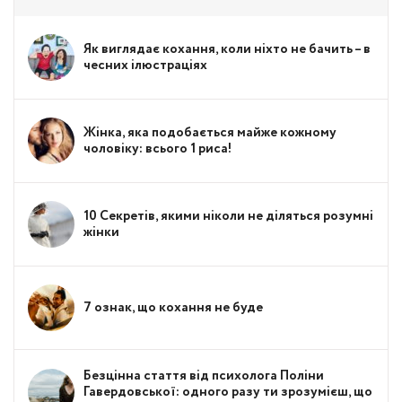
Як виглядає кохання, коли ніхто не бачить – в
чесних ілюстраціях
Жінка, яка подобається майже кожному
чоловіку: всього 1 риса!
10 Секретів, якими ніколи не діляться розумні
жінки
7 ознак, що кохання не буде
Безцінна стаття від психолога Поліни
Гавердовської: одного разу ти зрозумієш, що