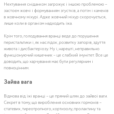
Нехтування сніданком загрожує і іншою проблемою –
застоєм жовчі і формуванням згустків, а потім і каменів
в жовчному міхурі. Адже жовчний міхур скорочується,
лише коли в організм надходить їжа.
Крім того, голодування вранці веде до порушення
перистальтики і, як наслідок, розвитку запорів, здуття
живота і дисбактеріозу. Ну і, нарешті, неправильно
функціонуючий кишечник – це слабкий імунітет. Все це
доводить, що харчування має бути регулярним і
повноцінним.
Зайва вага
Відмова від їжі вранці – це прямий шлях до зайвої ваги.
Секрет в тому, що вироблення основних гормонів –
статевих, тиреотропного, кортизолу, пролактину та