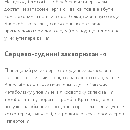
На думку дієтологів, щоб забезпечити організм
достатнім запасом енергії, сніданок повинен бути
комплексним і містити в собі білки, жири і вуглеводи.
Високобілкова їжа, до всього іншого, сприяє
пригніченню гормону голоду (греліну), що допомагає
уникнути переїдання.
Серцево-судинні захворювання
Підвищений ризик серцево-судинних захворювань –
ще один негативний наслідок ранкового голодування.
Відсутність сніданку призводить до погіршення
метаболізму, уповільнення кровотоку, склеювання
тромбоцитів і утворення тромбів. Крім того, через
порушення обмінних процесів в організмі підвищується
холестерин, і, як наслідок, розвиваються атеросклероз
і гіпертонія.