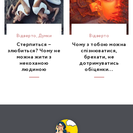
Відвертo
,
Думки
Відвертo
Стерпиться –
Чому з тобою можна
злюбиться? Чому не
спізнюватися,
можна жити з
брехати, не
некоханою
дотримуватись
людиною
обіцянки…