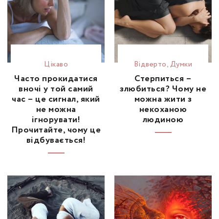
Цікаво
Відвертo
,
Думки
Часто прокидатися
Стерпиться –
вночі у той самий
злюбиться? Чому не
час – це сигнал, який
можна жити з
не можна
некоханою
ігнорувати!
людиною
Прочитайте, чому це
відбувається!