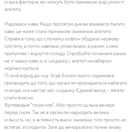
кілька факторів, які можуть бути причиною відсутності
апетиту:
Надлишок кави. Якщо протягом дня ви вживаєте багато
кави, це може стати причиною зниження апетиту.
Справа в тому, що спочатку кофеїн збуджує нервову
систему, а потім, навпаки, уповільнює, а разом з нею
притупляє і відчуття голоду. Спробуйте починати ранок
не з чашки кави, а зі сніданку, і апетит незабаром
нормалізується.
Пізній відхід до сну. Зсув біологічного годинника
призводить до того, що організм прокидається набагато
пізніше, ніж настає час сніданку. Єдиний вихід – лягати
спати вчасно.
Вуглеводне “похмілля”. Або просто щільна вечеря
перед сном. Так як в організм надходить велика
кількість їжі, а активність вночі знижена, тіло просто не
встигає зголодніти. Зате до вечора воно почне знову