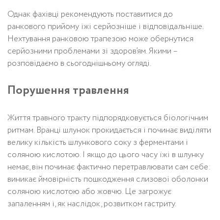
Однак фахівці рекомендують поставитися до
ранкового прийому їжі серйозніше і відповідальніше.
Нехтування ранковою трапезою може обернутися
серйозними проблемами зі здоров’ям. Якими –
розповідаємо в сьогоднішньому огляді.
Порушення травлення
Життя травного тракту підпорядковується біологічним
ритмам. Вранці шлунок прокидається і починає виділяти
велику кількість шлункового соку з ферментами і
соляною кислотою. І якщо до цього часу їжі в шлунку
немає, він починає фактично перетравлювати сам себе:
виникає ймовірність пошкодження слизової оболонки
соляною кислотою або жовчю. Це загрожує
запаленням і, як наслідок, розвитком гастриту.