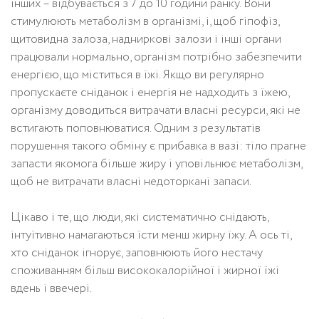
інших – відбувається з 7 до 10 години ранку. Вони
стимулюють метаболізм в організмі, і, щоб гіпофіз,
щитовидна залоза, надниркові залози і інші органи
працювали нормально, організм потрібно забезпечити
енергією, що міститься в їжі. Якщо ви регулярно
пропускаєте сніданок і енергія не надходить з їжею,
організму доводиться витрачати власні ресурси, які не
встигають поповнюватися. Одним з результатів
порушення такого обміну є прибавка в вазі: тіло прагне
запасти якомога більше жиру і уповільнює метаболізм,
щоб не витрачати власні недоторкані запаси.
Цікаво і те, що люди, які систематично снідають,
інтуїтивно намагаються їсти менш жирну їжу. А ось ті,
хто сніданок ігнорує, заповнюють його нестачу
споживанням більш висококалорійної і жирної їжі
вдень і ввечері.