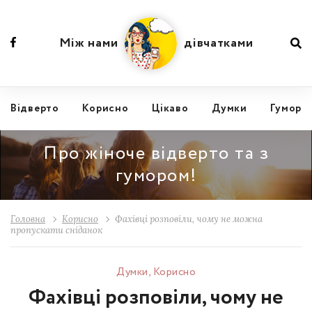
Між нами
дівчатками
Відвертo
Корисно
Цікаво
Думки
Гумор
Про жіноче відверто та з
гумором!
Головна
Корисно
Фахівці розповіли, чому не можна
пропускати сніданок
Думки
,
Корисно
Фахівці розповіли, чому не