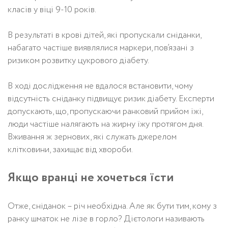
класів у віці 9-10 років.
В результаті в крові дітей, які пропускали сніданки,
набагато частіше виявлялися маркери, пов’язані з
ризиком розвитку цукрового діабету.
В ході дослідження не вдалося встановити, чому
відсутність сніданку підвищує ризик діабету. Експерти
допускають, що, пропускаючи ранковий прийом їжі,
люди частіше налягають на жирну їжу протягом дня.
Вживання ж зернових, які служать джерелом
клітковини, захищає від хвороби.
Якщо вранці не хочеться їсти
Отже, сніданок – річ необхідна. Але як бути тим, кому з
ранку шматок не лізе в горло? Дієтологи називають