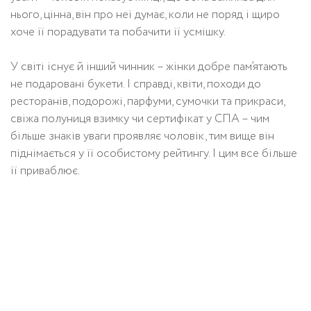
нього, цінна, він про неї думає, коли не поряд і щиро
хоче її порадувати та побачити її усмішку.
У світі існує й інший чинник – жінки добре пам’ятають
не подаровані букети. І справді, квіти, походи до
ресторанів, подорожі, парфуми, сумочки та прикраси,
свіжа полуниця взимку чи сертифікат у СПА – чим
більше знаків уваги проявляє чоловік, тим вище він
піднімається у її особистому рейтингу. І цим все більше
її приваблює.