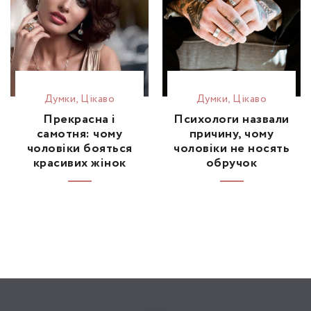
Думки
,
Цікаво
Думки
,
Цікаво
Прекрасна і
Психологи назвали
самотня: чому
причину, чому
чоловіки бояться
чоловіки не носять
красивих жінок
обручок