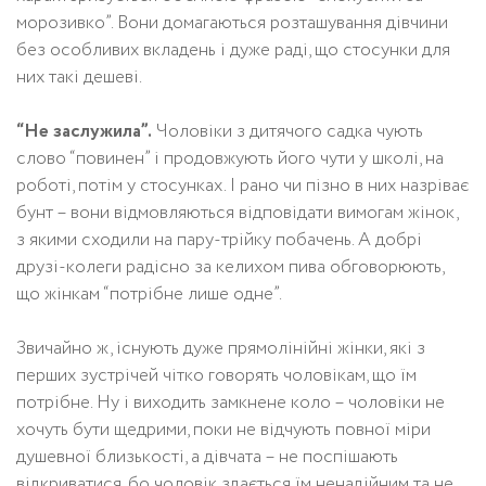
морозивко”. Вони домагаються розташування дівчини
без особливих вкладень і дуже раді, що стосунки для
них такі дешеві.
“Не заслужила”.
Чоловіки з дитячого садка чують
слово “повинен” і продовжують його чути у школі, на
роботі, потім у стосунках. І рано чи пізно в них назріває
бунт – вони відмовляються відповідати вимогам жінок,
з якими сходили на пару-трійку побачень. А добрі
друзі-колеги радісно за келихом пива обговорюють,
що жінкам “потрібне лише одне”.
Звичайно ж, існують дуже прямолінійні жінки, які з
перших зустрічей чітко говорять чоловікам, що їм
потрібне. Ну і виходить замкнене коло – чоловіки не
хочуть бути щедрими, поки не відчують повної міри
душевної близькості, а дівчата – не поспішають
відкриватися, бо чоловік здається їм ненадійним та не