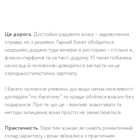
Це дорого.
Достойно радувати жінку – задоволення
справді не з дешевих. Гарний букет обійдеться
недешево, додамо туди вечерю в ресторані – стільки ж,
флакон парфумів та на таксі додому. 10 таких побачень
на місяць й чоловікові доведеться закласти на це
середньостатистичну зарплату.
І багато чоловіків упевнені, що якщо немає можливості
доглядати “по-багатому”, то краще обійтися взагалі без
подарунків. Про те, що це – важливі знаки уваги та
методи залицяння, вони просто не замислюються.
Практичність.
Горе тим жінкам, які мають романтичний
склад характеру, і вони зв’язалися з практичним