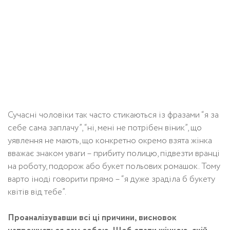
Сучасні чоловіки так часто стикаються із фразами “я за
себе сама заплачу”, “ні, мені не потрібен віник”, що
уявлення не мають, що конкретно окремо взята жінка
вважає знаком уваги – прибиту полицю, підвезти вранці
на роботу, подорож або букет польових ромашок. Тому
варто іноді говорити прямо – “я дуже зраділа б букету
квітів від тебе”.
Проаналізувавши всі ці причини, висновок