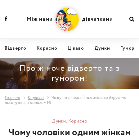
Між нами
дівчатками
Відвертo
Корисно
Цікаво
Думки
Гумор
Про жіноче відверто та з
гумором!
Головна
Корисно
Чому чоловіки одним жінкам дарують
подарунки, а іншим – НІ
Думки
,
Корисно
Чому чоловіки одним жінкам