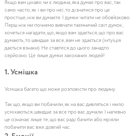
Якщо вам цікаво чи є людина, яка думає про вас, так
само часто, як і ви про неї, то дізнатися про це
простіше, ніж ви думаєте. І думки читати не обов’язково.
Перш ніж ми почнемо вивчати таємничий світ думок,
хочеться нагадати, що, якщо вам здається, що про вас
думають, то швидше за все, вам не здається (інтуїція
дається взнаки). Не ставтеся до цього занадто
серйозно. Це лише думки закоханих людей!
1. Усмішка
Усмішка багато що може розповісти про людину.
Так що, якщо ви побачили, як на вас дивляться і мило
усміхаються, швидше за все про вас думали. І напевно
це означає лише те, що вас раді бачити або мріяли
побачити вас вже довгий час.