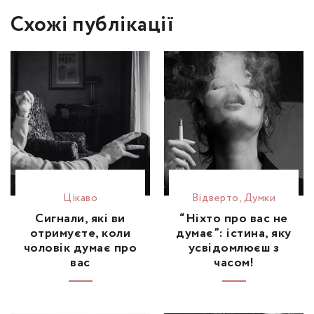
Схожі публікації
Цікаво
Відвертo
,
Думки
Сигнали, які ви
“Ніхто про вас не
отримуєте, коли
думає”: істина, яку
чоловік думає про
усвідомлюєш з
вас
часом!