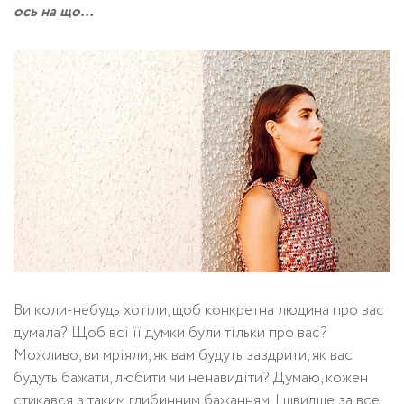
ось на що…
Ви коли-небудь хотіли, щоб конкретна людина про вас
думала? Щоб всі її думки були тільки про вас?
Можливо, ви мріяли, як вам будуть заздрити, як вас
будуть бажати, любити чи ненавидіти? Думаю, кожен
стикався з таким глибинним бажанням. І швидше за все,