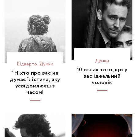
Думки
Відвертo
,
Думки
10 ознак того, що у
“Ніхто про вас не
вас ідеальний
думає”: істина, яку
чоловік
усвідомлюєш з
часом!