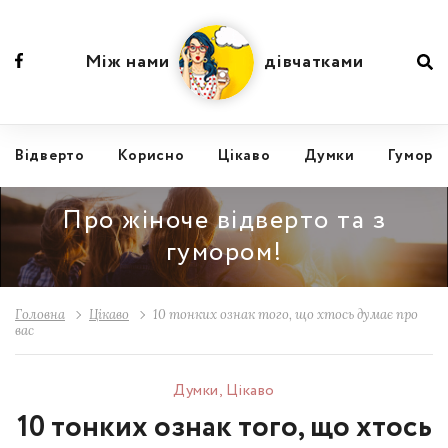
Між нами
дівчатками
Відвертo
Корисно
Цікаво
Думки
Гумор
Про жіноче відверто та з
гумором!
Головна
Цікаво
10 тонких ознак того, що хтось думає про
вас
Думки
,
Цікаво
10 тонких ознак того, що хтось