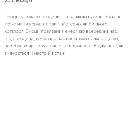
2. Емоції
Емоції закоханої людини – справжній вулкан. Вона не
може ними керувати так майстерно, як би цього
хотілося. Емоції пов’язані з енергією всередині нас.
Іноді людина думає про вас настільки сильно, що ви,
перебуваючи поруч з нею це відчуваєте. Відчуваєте, як
змінюється її настрій і стан!