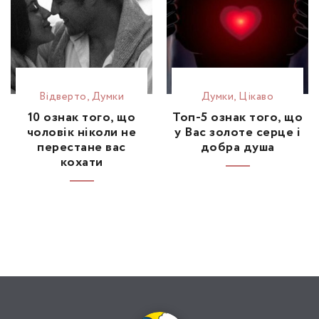
Відвертo
,
Думки
Думки
,
Цікаво
10 ознак того, що
Топ-5 ознак того, що
чоловік ніколи не
у Вас золоте серце і
перестане вас
добра душа
кохати