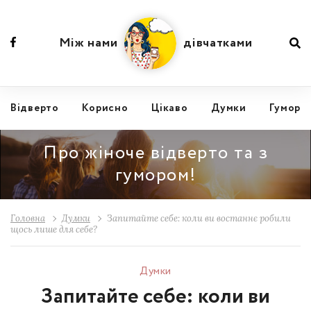
Між нами
дівчатками
Відвертo
Корисно
Цікаво
Думки
Гумор
Про жіноче відверто та з
гумором!
Головна
Думки
Запитайте себе: коли ви востаннє робили
щось лише для себе?
Думки
Запитайте себе: коли ви