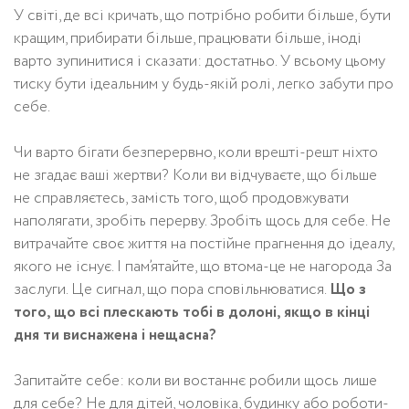
У світі, де всі кричать, що потрібно робити більше, бути
кращим, прибирати більше, працювати більше, іноді
варто зупинитися і сказати: достатньо. У всьому цьому
тиску бути ідеальним у будь-якій ролі, легко забути про
себе.
Чи варто бігати безперервно, коли врешті-решт ніхто
не згадає ваші жертви? Коли ви відчуваєте, що більше
не справляєтесь, замість того, щоб продовжувати
наполягати, зробіть перерву. Зробіть щось для себе. Не
витрачайте своє життя на постійне прагнення до ідеалу,
якого не існує. І пам’ятайте, що втома-це не нагорода За
заслуги. Це сигнал, що пора сповільнюватися.
Що з
того, що всі плескають тобі в долоні, якщо в кінці
дня ти виснажена і нещасна?
Запитайте себе: коли ви востаннє робили щось лише
для себе? Не для дітей, чоловіка, будинку або роботи-