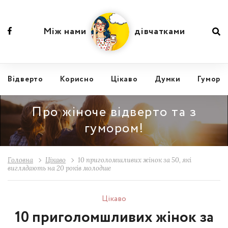
Між нами
дівчатками
Відвертo
Корисно
Цікаво
Думки
Гумор
Про жіноче відверто та з
гумором!
Головна
Цікаво
10 приголомшливих жінок за 50, які
виглядають на 20 років молодше
Цікаво
10 приголомшливих жінок за