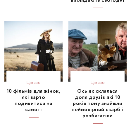
виглядають сьогодні
Цікаво
Цікаво
10 фільмів для жінок,
Ось як склалася
які варто
доля друзів які 10
подивитися на
років тому знайшли
самоті
неймовірний скарб і
розбагатіли