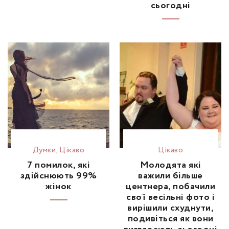
сьогодні
Думки
,
Цікаво
Цікаво
7 помилок, які
Молодята які
здійснюють 99%
важили більше
жінок
центнера, побачили
свої весільні фото і
вирішили схуднути,
подивіться як вони