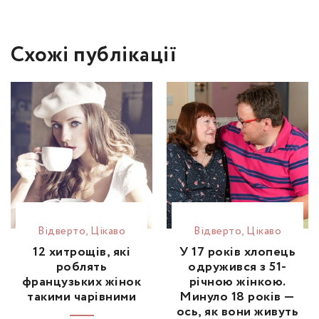
Схожі публікації
Відвертo
,
Цікаво
Відвертo
,
Цікаво
12 хитрощів, які
У 17 років хлопець
роблять
одружився з 51-
французьких жінок
річною жінкою.
такими чарівними
Минуло 18 років —
ось, як вони живуть