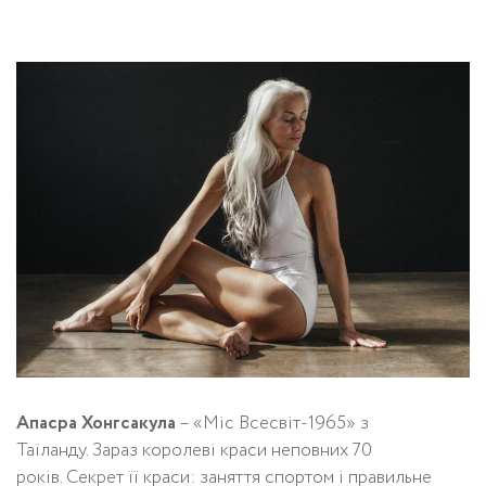
Апасра Хонгсакула
– «Міс Всесвіт-1965» з
Таїланду. Зараз королеві краси неповних 70
років. Секрет її краси: заняття спортом і правильне