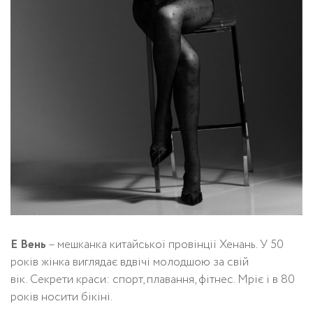
Е Вень
– мешканка китайської провінції Хенань. У 50
років жінка виглядає вдвічі молодшою за свій
вік. Секрети краси: спорт, плавання, фітнес. Мріє і в 80
років носити бікіні.