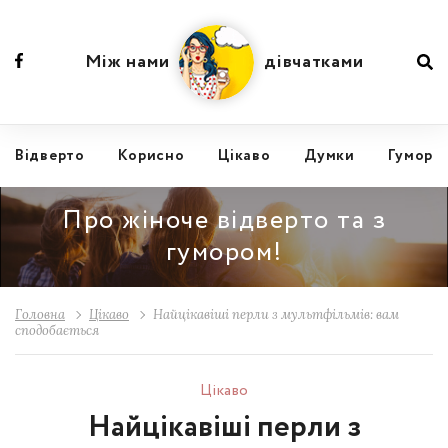
Між нами
дівчатками
Відвертo
Корисно
Цікаво
Думки
Гумор
Про жіноче відверто та з
гумором!
Головна
Цікаво
Найцікавіші перли з мультфільмів: вам
сподобається
Цікаво
Найцікавіші перли з