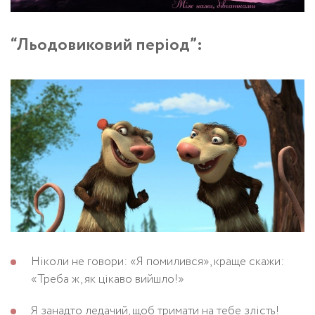
“Льодовиковий період”:
Ніколи не говори: «Я помилився», краще скажи:
«Треба ж, як цікаво вийшло!»
Я занадто ледачий, щоб тримати на тебе злість!