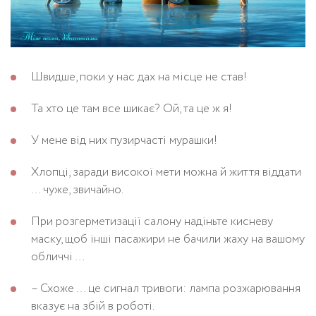
Швидше, поки у нас дах на місце не став!
Та хто це там все шикає? Ой, та це ж я!
У мене від них пузирчасті мурашки!
Хлопці, заради високої мети можна й життя віддати
… чуже, звичайно.
При розгерметизації салону надіньте кисневу
маску, щоб інші пасажири не бачили жаху на вашому
обличчі …
– Схоже … це сигнал тривоги: лампа розжарювання
вказує на збій в роботі.