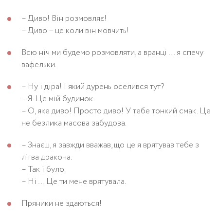
– Диво! Він розмовляє!
– Диво – це коли він мовчить!
Всю ніч ми будемо розмовляти, а вранці … я спечу
вафельки.
– Ну і діра! І який дурень оселився тут?
– Я. Це мій будинок.
– О, яке диво! Просто диво! У тебе тонкий смак. Це
не безлика масова забудова.
– Знаєш, я завжди вважав, що це я врятував тебе з
лігва дракона.
– Так і було.
– Ні … Це ти мене врятувала.
Пряники не здаються!