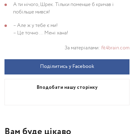
А ти нічого, Шрек. Тільки поменше б кричав і
побільше мився!
– Але ж у тебе є ми!
– Це точно … Мені хана!
За матеріалами:
fit4brain.com
Поділитись у Facebook
Вподобати нашу сторінку
Вам буде цікаво