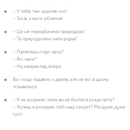
– У тебе такі красиві очі!
– Злізь з мого обличчя!
– Це не передбачено природою!
– Та природа мені мати рідна!
– Пам’ятаєш старі часи?
– Які часи?
– Ну, наприклад, вчора.
Всі іноді падають з дерев, але не всі в цьому
зізнаються.
– Я не розумію, чому ви не боїтеся кінця світу?
– Хочеш, я розкрию тобі наш секрет? Ми дуже, дуже
тупі!