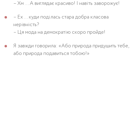
– Хм … А виглядає красиво! І навіть заворожує!
– Ех … куди поділась стара добра класова
нерівність?
– Ця мода на демократію скоро пройде!
Я завжди говорила: «Або природа придушить тебе,
або природа подавиться тобою!»