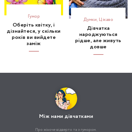
Гумор
Думки
,
Цікаво
Оберіть квітку, і
Дівчатка
дізнайтеся, у скільки
народжуються
років ви вийдете
рідше, але живуть
заміж
довше
Між нами дівчатками
Про жіноче відверто та з гумором.