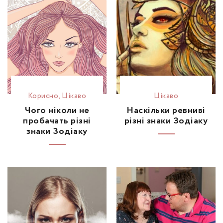
Корисно
,
Цікаво
Цікаво
Чого ніколи не
Наскільки ревниві
пробачать різні
різні знаки Зодіаку
знаки Зодіаку