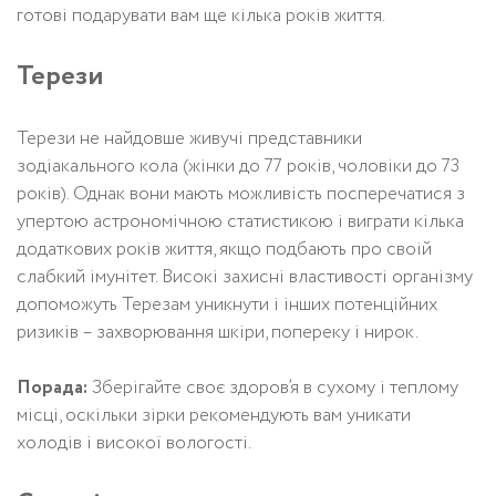
готові подарувати вам ще кілька років життя.
Терези
Терези не найдовше живучі представники
зодіакального кола (жінки до 77 років, чоловіки до 73
років). Однак вони мають можливість посперечатися з
упертою астрономічною статистикою і виграти кілька
додаткових років життя, якщо подбають про своій
слабкий імунітет. Високі захисні властивості організму
допоможуть Терезам уникнути і інших потенційних
ризиків – захворювання шкіри, попереку і нирок.
Порада:
Зберігайте своє здоров’я в сухому і теплому
місці, оскільки зірки рекомендують вам уникати
холодів і високої вологості.