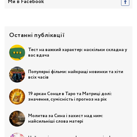
Ми в Facebook
Останні публікації
Тест на важкий характер: наскільки складна у
вас вдача
Популярні фільми: найкращі новинки та хіти
всіх часів
19 аркан Сонце в Таро та Матриці долі:
значення, сумісність і прогноз на рік
Молитва за Сина і захист над ним:
найсильніші слова матері