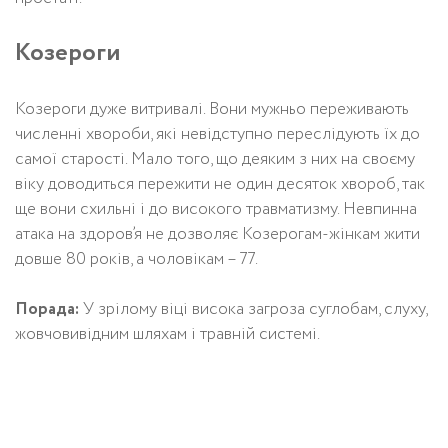
Козероги
Козероги дуже витривалі. Вони мужньо переживають
численні хвороби, які невідступно переслідують їх до
самої старості. Мало того, що деяким з них на своєму
віку доводиться пережити не один десяток хвороб, так
ще вони схильні і до високого травматизму. Невпинна
атака на здоров’я не дозволяє Козерогам-жінкам жити
довше 80 років, а чоловікам – 77.
Порада:
У зрілому віці висока загроза суглобам, слуху,
жовчовивідним шляхам і травній системі.