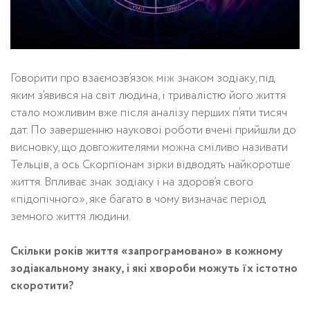
Говорити про взаємозв’язок між знаком зодіаку, під
яким з’явився на світ людина, і тривалістю його життя
стало можливим вже після аналізу перших п’яти тисяч
дат. По завершенню наукової роботи вчені прийшли до
висновку, що довгожителями можна сміливо називати
Тельців, а ось Скорпіонам зірки відводять найкоротше
життя. Впливає знак зодіаку і на здоров’я свого
«підопічного», яке багато в чому визначає період
земного життя людини.
Скільки років життя «запрограмовано» в кожному
зодіакальному знаку, і які хвороби можуть їх істотно
скоротити?