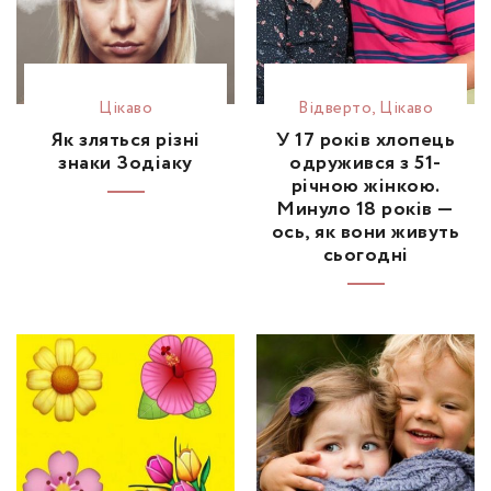
Цікаво
Відвертo
,
Цікаво
Як зляться різні
У 17 років хлопець
знаки Зодіаку
одружився з 51-
річною жінкою.
Минуло 18 років —
ось, як вони живуть
сьогодні