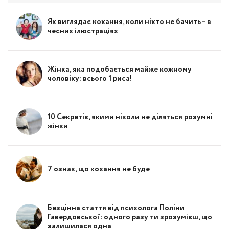
Як виглядає кохання, коли ніхто не бачить – в
чесних ілюстраціях
Жінка, яка подобається майже кожному
чоловіку: всього 1 риса!
10 Секретів, якими ніколи не діляться розумні
жінки
7 ознак, що кохання не буде
Безцінна стаття від психолога Поліни
Гавердовської: одного разу ти зрозумієш, що
залишилася одна