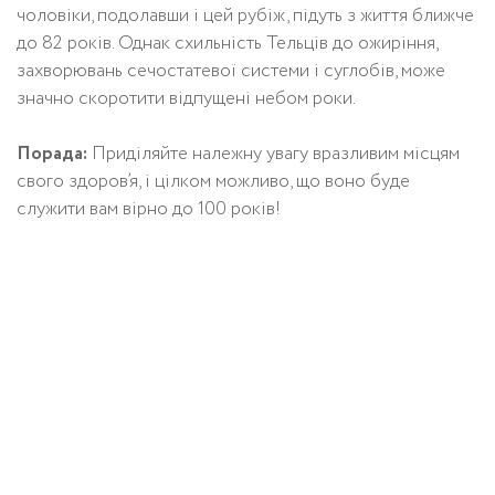
чоловіки, подолавши і цей рубіж, підуть з життя ближче
до 82 років. Однак схильність Тельців до ожиріння,
захворювань сечостатевої системи і суглобів, може
значно скоротити відпущені небом роки.
Порада:
Приділяйте належну увагу вразливим місцям
свого здоров’я, і ​​цілком можливо, що воно буде
служити вам вірно до 100 років!