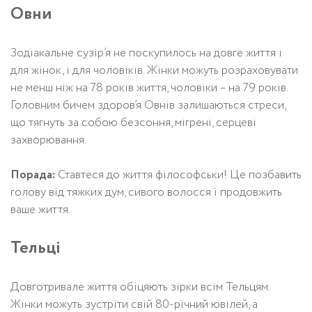
Овни
Зодіакальне сузір’я не поскупилось на довге життя і
для жінок, і для чоловіків. Жінки можуть розраховувати
не менш ніж на 78 років життя, чоловіки – на 79 років.
Головним бичем здоров’я Овнів залишаються стреси,
що тягнуть за собою безсоння, мігрені, серцеві
захворювання.
Порада:
Ставтеся до життя філософськи! Це позбавить
голову від тяжких дум, сивого волосся і продовжить
ваше життя.
Тельці
Довготривале життя обіцяють зірки всім Тельцям.
Жінки можуть зустріти свій 80-річний ювілей, а