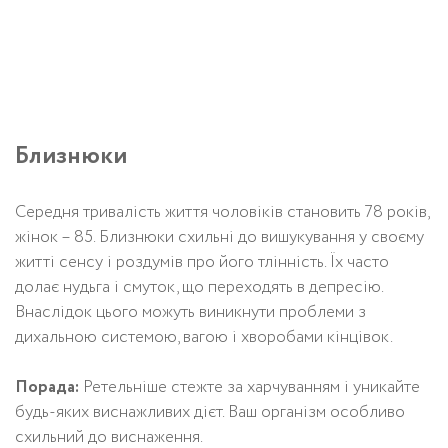
Близнюки
Середня тривалість життя чоловіків становить 78 років,
жінок – 85. Близнюки схильні до вишукування у своєму
житті сенсу і роздумів про його тлінність. Їх часто
долає нудьга і смуток, що переходять в депресію.
Внаслідок цього можуть виникнути проблеми з
дихальною системою, вагою і хворобами кінцівок.
Порада:
Ретельніше стежте за харчуванням і уникайте
будь-яких виснажливих дієт. Ваш організм особливо
схильний до виснаження.