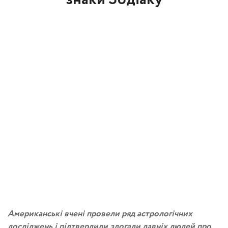
Американські вчені провели ряд астрологічних
досліджень і підтвердили здогади давніх людей про