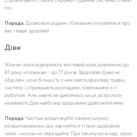
спровокувати слабка серцево-судинна система, спина і
очі.
Порада:
Дозвольте рідним і близьким піклуватися про
вас і ваше здоров’я!
Діви
Жінкам зірки відмірюють життєвий шлях довжиною до
81 року, чоловікам – до 77 років. Здоров’ям Діви не
обділені, хоча більшість з них мають вразливу травну
систему і страждають розладами, пов’язаними з її
роботою. Але, навіть не дивлячись на це, астрологи
називають Дев найбільш здоровими довгожителями.
Порада:
Частіше влаштовуйте своєму шлунку
розвантажувальні дні, харчуйтеся тільки здоровою
їжею і ніколи не переїдайте. При такому розкладі зірки