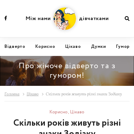
Між нами
дівчатками
Відвертo
Корисно
Цікаво
Думки
Гумор
Про жіноче відверто та з
гумором!
Головна
Цікаво
Скільки років живуть різні знаки Зодіаку
Корисно
,
Цікаво
Скільки років живуть різні
знаки Зодіаку