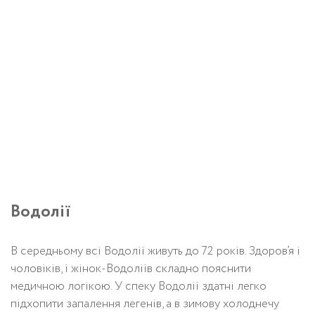
Водолії
В середньому всі Водолії живуть до 72 років. Здоров’я і
чоловіків, і жінок-Водоліїв складно пояснити
медичною логікою. У спеку Водолії здатні легко
підхопити запалення легенів, а в зимову холоднечу