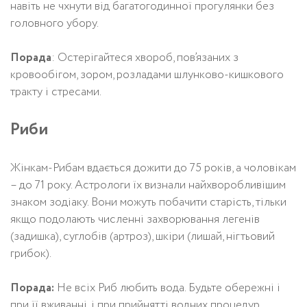
навіть не чхнути від багатогодинної прогулянки без
головного убору.
Порада
: Остерігайтеся хвороб, пов’язаних з
кровообігом, зором, розладами шлунково-кишкового
тракту і стресами.
Риби
Жінкам-Рибам вдається дожити до 75 років, а чоловікам
– до 71 року. Астрологи їх визнали найхворобливішим
знаком зодіаку. Вони можуть побачити старість, тільки
якщо подолають численні захворювання легенів
(задишка), суглобів (артроз), шкіри (лишай, нігтьовий
грибок).
Порада:
Не всіх Риб любить вода. Будьте обережні і
при її вживанні, і при прийнятті водних процедур.