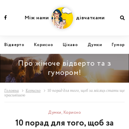
Між нами
дівчатками
Відвертo
Корисно
Цікаво
Думки
Гумор
Про жіноче відверто та з
гумором!
Головна
Корисно
10 порад для того, щоб за місяць стати ще
красивішою
Думки
,
Корисно
10 порад для того, щоб за