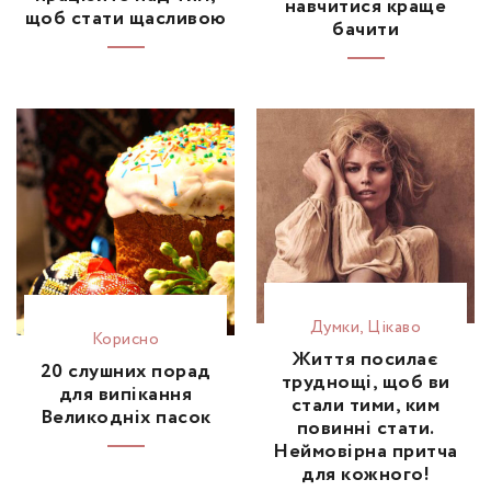
навчитися краще
щоб стати щасливою
бачити
Думки
,
Цікаво
Корисно
Життя посилає
20 слушних порад
труднощі, щоб ви
для випікання
стали тими, ким
Великодніх пасок
повинні стати.
Неймовірна притча
для кожного!