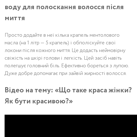
воду для полоскання волосся після
миття
Просто додайте в неї кілька крапель ментолового
масла (на 1 літр — 5 крапель) і обполіскуйте свої
локони після кожного миття. Це додасть неймовірну
свіжість на шкірі голови і легкість. Цей засіб навіть
полегшує головний біль. Ефективно бореться з лупою.
Дуже добре допомагає при зайвій жирності волосся.
Відео на тему: «Що таке краса жінки?
Як бути красивою?»