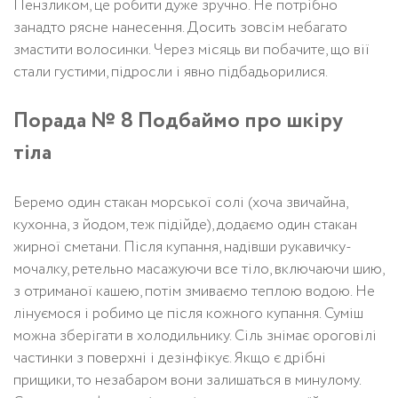
Пензликом, це робити дуже зручно. Не потрібно
занадто рясне нанесення. Досить зовсім небагато
змастити волосинки. Через місяць ви побачите, що вії
стали густими, підросли і явно підбадьорилися.
Порада № 8 Подбаймо про шкіру
тіла
Беремо один стакан морської солі (хоча звичайна,
кухонна, з йодом, теж підійде), додаємо один стакан
жирної сметани. Після купання, надівши рукавичку-
мочалку, ретельно масажуючи все тіло, включаючи шию,
з отриманої кашею, потім змиваємо теплою водою. Не
лінуємося і робимо це після кожного купання. Суміш
можна зберігати в холодильнику. Сіль знімає ороговілі
частинки з поверхні і дезінфікує. Якщо є дрібні
прищики, то незабаром вони залишаться в минулому.