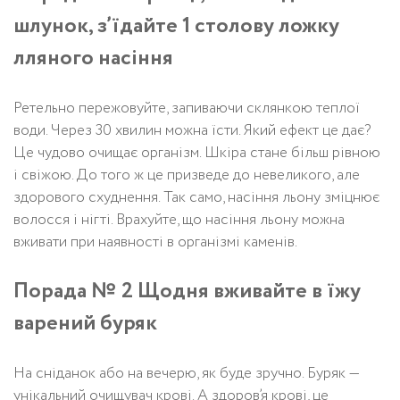
шлунок, з’їдайте 1 столову ложку
лляного насіння
Ретельно пережовуйте, запиваючи склянкою теплої
води. Через 30 хвилин можна їсти. Який ефект це дає?
Це чудово очищає організм. Шкіра стане більш рівною
і свіжою. До того ж це призведе до невеликого, але
здорового схуднення. Так само, насіння льону зміцнює
волосся і нігті. Врахуйте, що насіння льону можна
вживати при наявності в організмі каменів.
Порада № 2 Щодня вживайте в їжу
варений буряк
На сніданок або на вечерю, як буде зручно. Буряк —
унікальний очищувач крові. А здоров’я крові, це