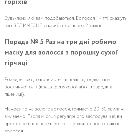
горіхів
Будь-яких, які вам подобаються. Волосся і нігті скажуть
вам ВЕЛИЧЕЗНЕ спасибі вже через 2 тижні.
Порада № 5 Раз на три дні робимо
маску для волосся з порошку сухої
гірчиці
Розведеною до консистенції каші з додаванням
рослинної олії (краще реп’яхової або із зародків
пшениці).
Наносимо на вологе волосся, тримаємо 20-30 хвилин,
змиваємо. Після місяця регулярного застосування, ви
просто не впізнаєте в розкішній хвилі, своє колишнє
волосся.