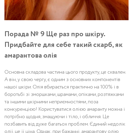
Порада № 9 Ще раз про шкіру.
Придбайте для себе такий скарб, як
амарантова олія
Основна складова частина цього продукту, це сквален.
А він, у свою чергу, є одним з основних компонентів
нашої шкіри. Олія вбирається практично на 100% і в
боротьбі зі зморшками, шрамами, опіками, розтяжками
та іншими шкірними неприємностями, поза
конкуренцією! Користуватися олією амаранту можна і
потрібно щодня, змащуючи і тіло, і обличчя. Це
позбавить від дуже багатьох проблем. Єдиний недолік
олії, це її ціна. Однак, при бажанні, амарантову олію