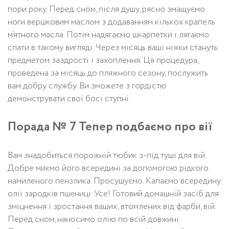
пори року. Перед сном, після душу, рясно змащуємо
ноги вершковим маслом з додаванням кількох крапель
м’ятного масла. Потім надягаємо шкарпетки і лягаємо
спати в такому вигляді. Через місяць ваші ніжки стануть
предметом заздрості і захоплення. Ця процедура,
проведена за місяць до пляжного сезону, послужить
вам добру службу. Ви зможете з гордістю
демонструвати свої босі ступні.
Порада № 7 Тепер подбаємо про вії
Вам знадобиться порожній тюбик з-під туші для вій.
Добре миємо його всередині за допомогою рідкого
намиленого пензлика. Просушуємо. Капаємо всередину
олії зародків пшениці. Усе! Готовий домашній засіб для
зміцнення і зростання ваших, втомлених від фарби, вій.
Перед сном, наносимо олію по всій довжині.