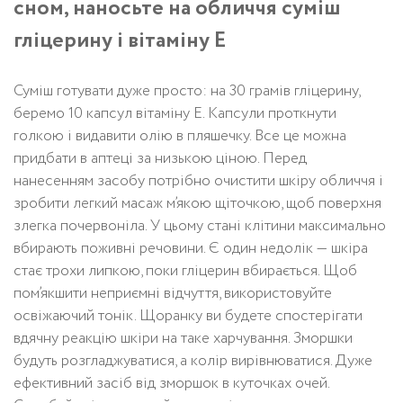
сном, наносьте на обличчя суміш
гліцерину і вітаміну Е
Суміш готувати дуже просто: на 30 грамів гліцерину,
беремо 10 капсул вітаміну Е. Капсули проткнути
голкою і видавити олію в пляшечку. Все це можна
придбати в аптеці за низькою ціною. Перед
нанесенням засобу потрібно очистити шкіру обличчя і
зробити легкий масаж м’якою щіточкою, щоб поверхня
злегка почервоніла. У цьому стані клітини максимально
вбирають поживні речовини. Є один недолік — шкіра
стає трохи липкою, поки гліцерин вбирається. Щоб
пом’якшити неприємні відчуття, використовуйте
освіжаючий тонік. Щоранку ви будете спостерігати
вдячну реакцію шкіри на таке харчування. Зморшки
будуть розгладжуватися, а колір вирівнюватися. Дуже
ефективний засіб від зморшок в куточках очей.