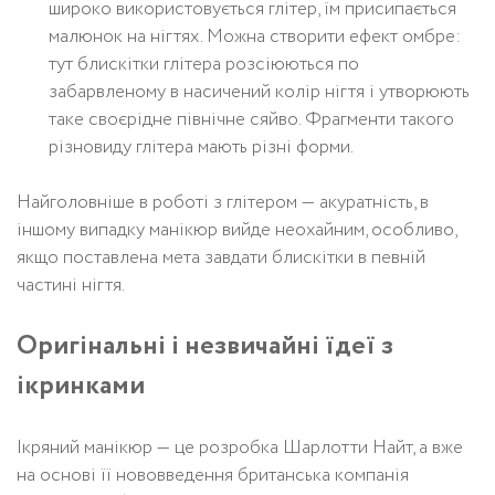
широко використовується глітер, їм присипається
малюнок на нігтях. Можна створити ефект омбре:
тут блискітки глітера розсіюються по
забарвленому в насичений колір нігтя і утворюють
таке своєрідне північне сяйво. Фрагменти такого
різновиду глітера мають різні форми.
Найголовніше в роботі з глітером — акуратність, в
іншому випадку манікюр вийде неохайним, особливо,
якщо поставлена мета завдати блискітки в певній
частині нігтя.
Оригінальні і незвичайні їдеї з
ікринками
Ікряний манікюр — це розробка Шарлотти Найт, а вже
на основі її нововведення британська компанія