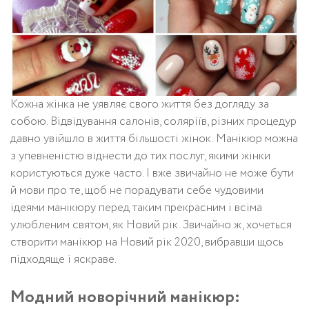
Кожна жінка не уявляє свого життя без догляду за
собою. Відвідування салонів, соляріїв, різних процедур
давно увійшло в життя більшості жінок. Манікюр можна
з упевненістю віднести до тих послуг, якими жінки
користуються дуже часто.
І вже звичайно не може бути
й мови про те, щоб не порадувати себе чудовими
ідеями манікюру перед таким прекрасним і всіма
улюбленим святом, як Новий рік. Звичайно ж, хочеться
створити манікюр на Новий рік 2020, вибравши щось
підходяще і яскраве.
Модний новорічний манікюр: