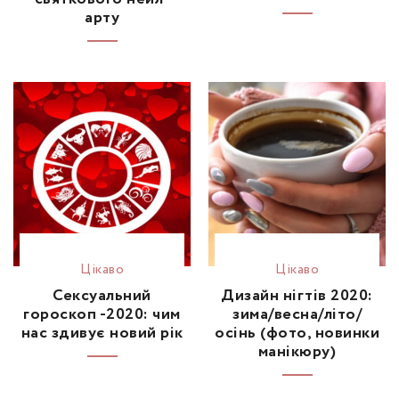
арту
Цікаво
Цікаво
Сексуальний
Дизайн нігтів 2020:
гороскоп -2020: чим
зима/весна/літо/
нас здивує новий рік
осінь (фото, новинки
манікюру)