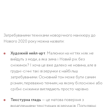
Затребуваними техніками новорічного манікюру до
Нового 2020 року можна назвати:
Художній нейл-арт
. Малюнки на нігтях ніяк не
вийдуть з моди, а яка зима і Новий рік без
сніжинок? І хоча це вже далеко не новина, але в
грудні-січні такі візерунки є найбільш
затребуваними. Основний тон може бути самим
різним, переважно темним, на якому білосніжні або
срібні сніжинки виглядають просто чарівно.
Текстурна гладь
— це матова поверхня з
вкрапленнями текстурних візерунків. Популярні