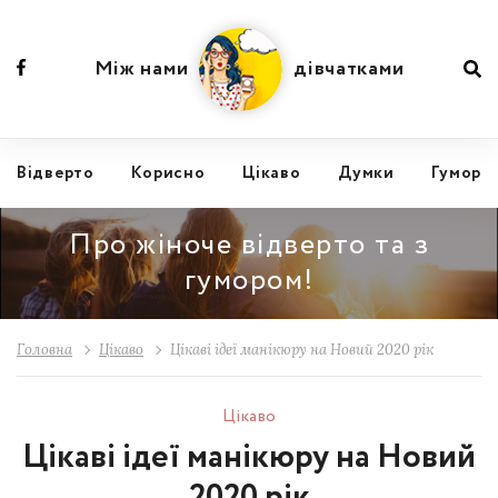
Між нами
дівчатками
Відвертo
Корисно
Цікаво
Думки
Гумор
Про жіноче відверто та з
гумором!
Головна
Цікаво
Цікаві ідеї манікюру на Новий 2020 рік
Цікаво
Цікаві ідеї манікюру на Новий
2020 рік