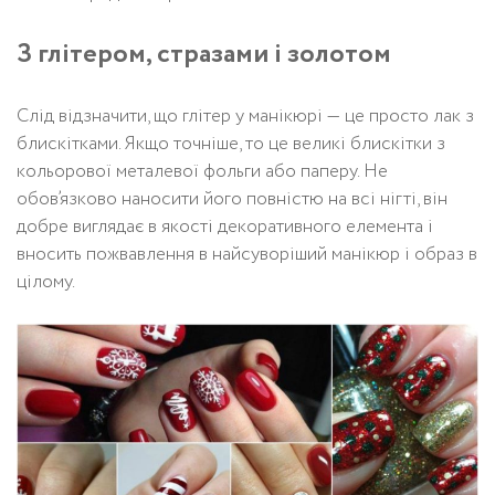
З глітером, стразами і золотом
Слід відзначити, що глітер у манікюрі — це просто лак з
блискітками. Якщо точніше, то це великі блискітки з
кольорової металевої фольги або паперу. Не
обов’язково наносити його повністю на всі нігті, він
добре виглядає в якості декоративного елемента і
вносить пожвавлення в найсуворіший манікюр і образ в
цілому.