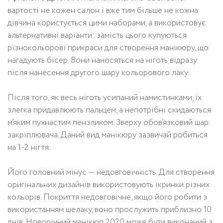
вартості не кожен салон і вже тим більше не кожна
дівчина користується цими наборами, а використовує
альтернативні варіанти: замість цього купуються
різнокольорові прикраси для створення манікюру, що
нагадують бісер. Вони наносяться на ніготь відразу
після нанесення другого шару кольорового лаку.
Після того, як весь ніготь усипаний намистинками, їх
злегка придавлюють пальцем, а непотрібні скидаються
м’яким пухнастим пензликом. Зверху обов’язковий шар
закріплювача. Даний вид манікюру зазвичай робиться
на 1-2 нігтя.
Його головний мінус — недовговічність. Для створення
оригінальних дизайнів використовують ікринки різних
кольорів. Покриття недовговічне, якщо його робити з
використанням шелаку, воно прослужить приблизно 10
днів. Новорічний манікюр 2020 може бути виконаний з