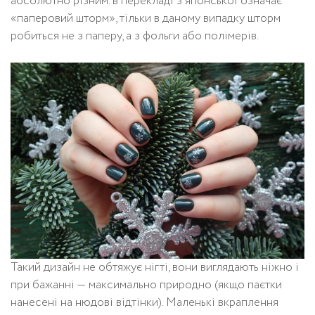
абсолютно різним. в перекладі з японської означає
«паперовий шторм», тільки в даному випадку шторм
робиться не з паперу, а з фольги або полімерів.
Такий дизайн не обтяжує нігті, вони виглядають ніжно і
при бажанні — максимально природно (якщо паєтки
нанесені на нюдові відтінки). Маленькі вкраплення