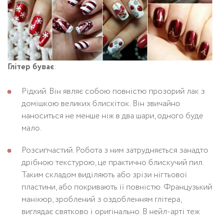
Глітер буває
:
Рідкий. Він являє собою повністю прозорий лак з
домішкою великих блискіток. Він звичайно
наноситься не менше ніж в два шари, одного буде
мало.
Розсипчастий. Робота з ним затрудняється занадто
дрібною текстурою, це практично блискучий пил.
Таким складом виділяють або зрізи нігтьової
пластини, або покривають її повністю. Французький
манікюр, зроблений з оздобленням глітера,
виглядає святково і оригінально. В нейл-арті теж