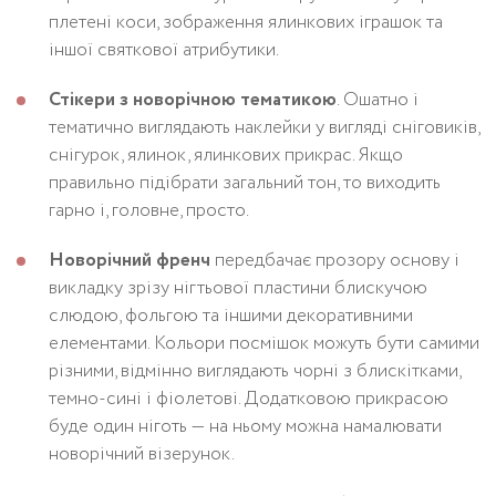
плетені коси, зображення ялинкових іграшок та
іншої святкової атрибутики.
Стікери з новорічною тематикою
. Ошатно і
тематично виглядають наклейки у вигляді сніговиків,
снігурок, ялинок, ялинкових прикрас. Якщо
правильно підібрати загальний тон, то виходить
гарно і, головне, просто.
Новорічний френч
передбачає прозору основу і
викладку зрізу нігтьової пластини блискучою
слюдою, фольгою та іншими декоративними
елементами. Кольори посмішок можуть бути самими
різними, відмінно виглядають чорні з блискітками,
темно-сині і фіолетові. Додатковою прикрасою
буде один ніготь — на ньому можна намалювати
новорічний візерунок.