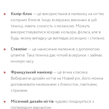
Колір-блок
— це використання в малюнку на нігтях
колірних блоків. Іноді візерунки, виконані в цій
техніці, мають схожість з мозаїкою. Можуть
використовуватися яскраві кольори, фольга, але в
будь-якому випадку це виглядає розкішно і стильно.
Стемпінг
— це нанесення малюнків з допомогою
штампів. Така техніка дає чіткий візерунок і займає
мінімум часу.
Французький манікюр
— це вічна класика.
Вибираючи дизайн нігтів на Новий рік, його можна
доповнювати малюнками з блискіток, паєтками,
стразами.
Місячний дизайн нігтів
чудово поєднується з
попереднім варіантом.