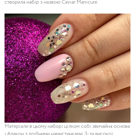
створила набір з назвою Caviar Manicure.
Матеріали в цьому наборі цілком собі звичайна основа
і флакон з дрібними намистинками. З-за високої