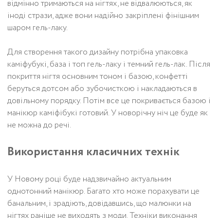
відмінно тримаються на нігтях, не відвалюються, як
іноді стрази, адже вони надійно закріплені фінішним
шаром гель-лаку.
Для створення такого дизайну потрібна упаковка
каміфубукі, база і топ гель-лаку і темний гель-лак. Після
покриття нігтя основним тоном і базою, конфетті
беруться дотсом або зубочисткою і накладаються в
довільному порядку. Потім все це покривається базою і
манікюр каміфібукі готовий. У новорічну ніч це буде як
не можна до речі.
Використання класичних технік
У Новому році буде надзвичайно актуальним
однотонний манікюр. Багато хто може порахувати це
банальним, і зрадіють, довідавшись, що малюнки на
нігтях раніше не виходять з моди. Техніки виконання