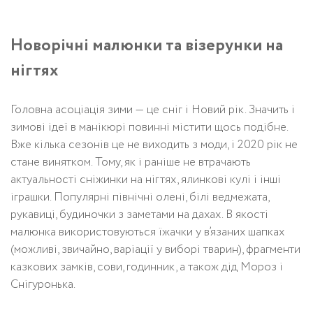
Новорічні малюнки та візерунки на
нігтях
Головна асоціація зими — це сніг і Новий рік. Значить і
зимові ідеї в манікюрі повинні містити щось подібне.
Вже кілька сезонів це не виходить з моди, і 2020 рік не
стане винятком. Тому, як і раніше не втрачають
актуальності сніжинки на нігтях, ялинкові кулі і інші
іграшки. Популярні північні олені, білі ведмежата,
рукавиці, будиночки з заметами на дахах. В якості
малюнка використовуються їжачки у в’язаних шапках
(можливі, звичайно, варіації у виборі тварин), фрагменти
казкових замків, сови, годинник, а також дід Мороз і
Снігуронька.