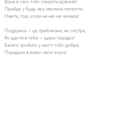
Вона й свої тобі секрети довіряє!
Прийде у будь-яку хвилину помогти,
Навіть, тоді, коли на неї не чекаєш!
Подружка — це приблизно, як сестра,
Як щастя в тебе — щиро порадіє!
Багато зробить у житті тобі добра,
Порадою в важкі часи зігріє!