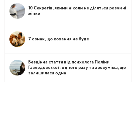
10 Секретів, якими ніколи не діляться розумні
жінки
7 ознак, що кохання не буде
Безцінна стаття від психолога Поліни
Гавердовської: одного разу ти зрозумієш, що
залишилася одна