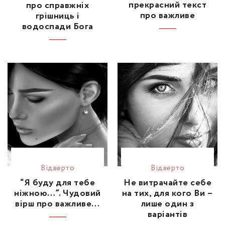
прекрасний текст
про справжніх
про важливе
грішниць і
водоспади Бога
Відвертo
Відвертo
“Я буду для тебе
Не витрачайте себе
ніжною…”. Чудовий
на тих, для кого Ви –
вірш про важливе…
лише один з
варіантів