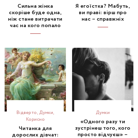
Сильна жінка
Я егоїстка? Мабуть,
скоріше буде одна,
ви праві: вірш про
ніж стане витрачати
нас – справжніх
час на кого попало
Відвертo
,
Думки
,
Думки
Корисно
«Одного разу ти
зустрінеш того, кого
Читанка для
просто відчуєш» –
дорослих дівчат: