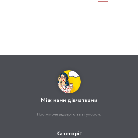
Між нами дівчатками
Про жіноче відверто та з гумором.
Категорії