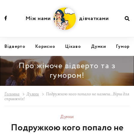
Між нами
дівчатками
Відвертo
Корисно
Цікаво
Думки
Гумор
Про жіноче відверто та з
гумором!
Головна
Думки
Подружкою кого попало не назвеш…Вірш для
справжніх!
Думки
Подружкою кого попало не