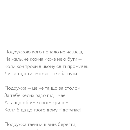
Подружкою кого попало не назвеш,
На жаль, не кожна може нею бути —
Коли хоч трохи в цьому світі проживеш,
Лише тоді ти зможеш це збагнути.
Подружка — це не та, що за столом
За тебе келих радо піднімає!
А та, що обійме своїм крилом,
Коли біда до твого дому підступає!
Подружка таємниці вміє берегти,