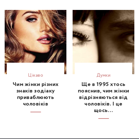
Цікаво
Думки
Чим жінки різних
Ще в 1995 хтось
знаків зодіаку
пояснив, чим жінки
приваблюють
відрізняються від
чоловіків
чоловіків. І це
щось…