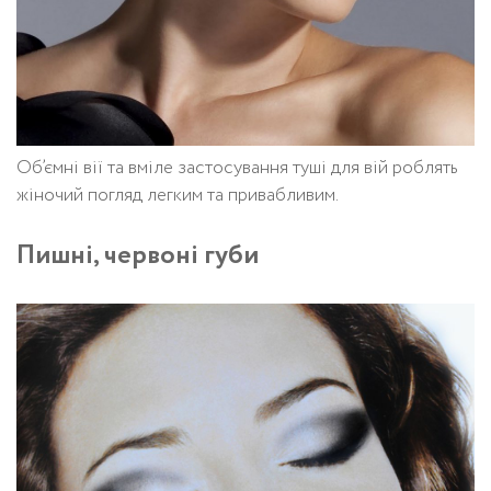
Об’ємні вії та вміле застосування туші для вій роблять
жіночий погляд легким та привабливим.
Пишні, червоні губи