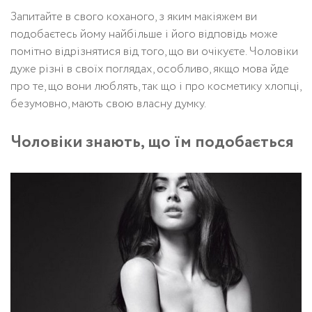
Запитайте в свого коханого, з яким макіяжем ви
подобаєтесь йому найбільше і його відповідь може
помітно відрізнятися від того, що ви очікуєте. Чоловіки
дуже різні в своїх поглядах, особливо, якщо мова йде
про те, що вони люблять, так що і про косметику хлопці,
безумовно, мають свою власну думку.
Чоловіки знають, що їм подобається