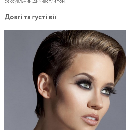
сексуальний, димчастий тон.
Довгі та густі вії