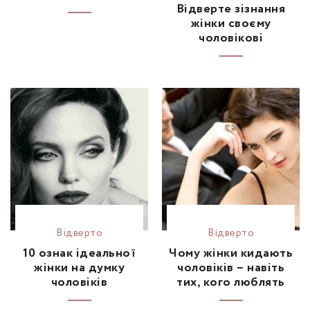
Відверте зізнання
жінки своєму
чоловікові
Відвертo
Відвертo
10 ознак ідеальної
Чому жінки кидають
жінки на думку
чоловіків – навіть
чоловіків
тих, кого люблять