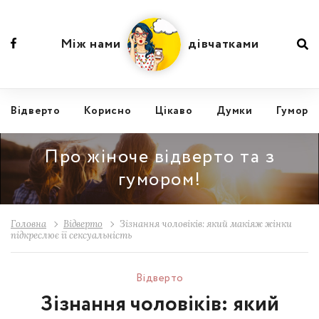
Між нами
дівчатками
Відвертo
Корисно
Цікаво
Думки
Гумор
Про жіноче відверто та з
гумором!
Головна
Відвертo
Зізнання чоловіків: який макіяж жінки
підкреслює її сексуальність
Відвертo
Зізнання чоловіків: який