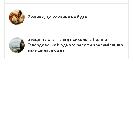
7 ознак, що кохання не буде
Безцінна стаття від психолога Поліни
Гавердовської: одного разу ти зрозумієш, що
залишилася одна