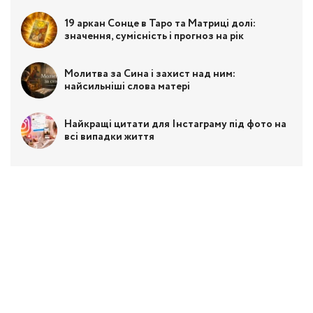
19 аркан Сонце в Таро та Матриці долі:
значення, сумісність і прогноз на рік
Молитва за Сина і захист над ним:
найсильніші слова матері
Найкращі цитати для Інстаграму під фото на
всі випадки життя