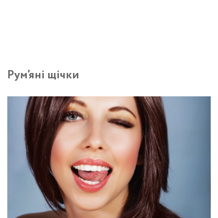
Рум’яні щічки