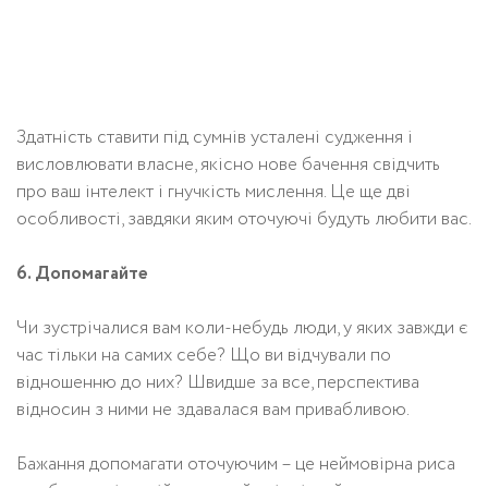
Здатність ставити під сумнів усталені судження і
висловлювати власне, якісно нове бачення свідчить
про ваш інтелект і гнучкість мислення. Це ще дві
особливості, завдяки яким оточуючі будуть любити вас.
6. Допомагайте
Чи зустрічалися вам коли-небудь люди, у яких завжди є
час тільки на самих себе? Що ви відчували по
відношенню до них? Швидше за все, перспектива
відносин з ними не здавалася вам привабливою.
Бажання допомагати оточуючим – це неймовірна риса