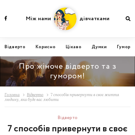
Між нами
дівчатками
Відвертo
Корисно
Цікаво
Думки
Гумор
Про жіноче відверто та з
гумором!
Головна
Відвертo
7 способів привернути в своє життя
людину, яка буде вас любити
Відвертo
7 способів привернути в своє