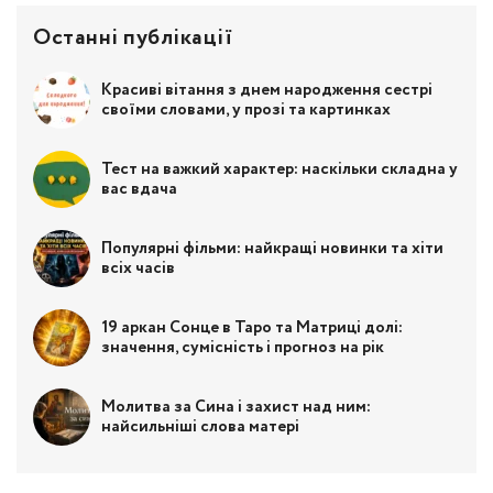
Останні публікації
Красиві вітання з днем народження сестрі
своїми словами, у прозі та картинках
Тест на важкий характер: наскільки складна у
вас вдача
Популярні фільми: найкращі новинки та хіти
всіх часів
19 аркан Сонце в Таро та Матриці долі:
значення, сумісність і прогноз на рік
Молитва за Сина і захист над ним:
найсильніші слова матері