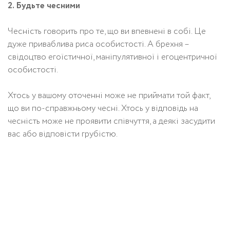
2. Будьте чесними
Чесність говорить про те, що ви впевнені в собі. Це
дуже приваблива риса особистості. А брехня –
свідоцтво егоїстичної, маніпулятивної і егоцентричної
особистості.
Хтось у вашому оточенні може не приймати той факт,
що ви по-справжньому чесні. Хтось у відповідь на
чесність може не проявити співчуття, а деякі засудити
вас або відповісти грубістю.