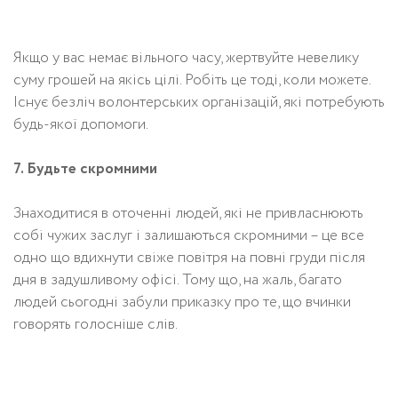
Якщо у вас немає вільного часу, жертвуйте невелику
суму грошей на якісь цілі. Робіть це тоді, коли можете.
Існує безліч волонтерських організацій, які потребують
будь-якої допомоги.
7. Будьте скромними
Знаходитися в оточенні людей, які не привласнюють
собі чужих заслуг і залишаються скромними – це все
одно що вдихнути свіже повітря на повні груди після
дня в задушливому офісі. Тому що, на жаль, багато
людей сьогодні забули приказку про те, що вчинки
говорять голосніше слів.