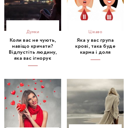
Думки
Цікаво
Коли вас не чують,
Яка у вас група
навіщо кричати?
крові, така буде
Відпустіть людину,
карма і доля
яка вас ігнорує