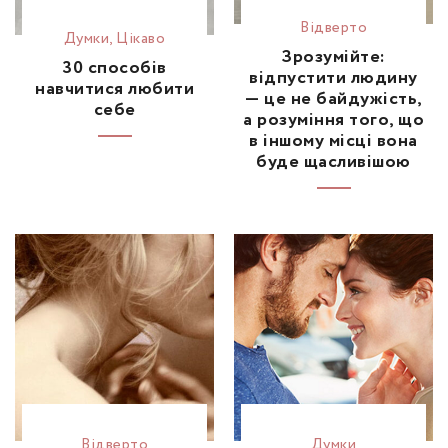
Відвертo
Думки
,
Цікаво
Зрозумійте:
30 способів
відпустити людину
навчитися любити
— це не байдужість,
себе
а розуміння того, що
в іншому місці вона
буде щасливішою
Відвертo
Думки