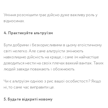
Уміння розсмішити грає дійсно дуже важливу роль у
відносинах.
4. Практикуйте альтруїзм
Бути добрими і безкорисливими в цьому егоїстичному
світі нелегко. Але саме альтруїсти змінюють
навколишню дійсність на краще, і саме їм найчастіше
доводиться нести на своїх плечах важкий вантаж. Таких
людей завжди поважають і обожнюють.
Чи є альтруїзм однією з рис вашої особистості? Якщо
ні, то саме час виправити це.
5. Будьте відкриті новому