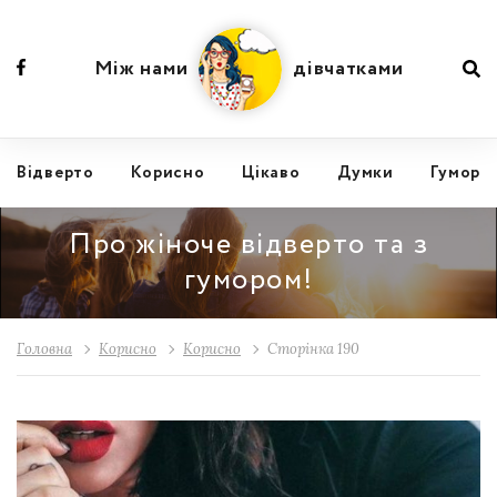
Між нами
дівчатками
Відвертo
Корисно
Цікаво
Думки
Гумор
Про жіноче відверто та з
гумором!
Головна
Корисно
Корисно
Сторінка 190