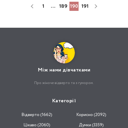
1
…
189
190
191
Між нами дівчатками
Про жіноче відверто та з гумором.
Категорії
Відвертo (1662)
Корисно (2092)
Цікаво (2060)
Думки (3359)