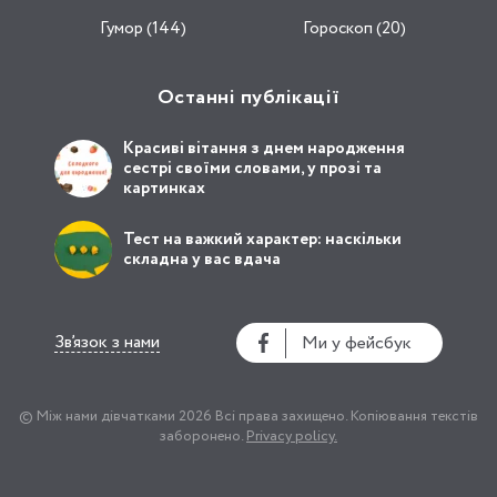
Гумор (144)
Гороскоп (20)
Останні публікації
Красиві вітання з днем народження
сестрі своїми словами, у прозі та
картинках
Тест на важкий характер: наскільки
складна у вас вдача
Зв’язок з нами
Ми у фейсбук
© Між нами дівчатками 2026
Всі права захищено.
Копіювання текстів
заборонено.
Privacy policy.