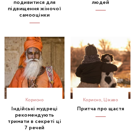
подивитися для
людей
підвищення жіночої
самооцінки
Корисно
Корисно
,
Цікаво
Індійські мудреці
Притча про щастя
рекомендують
тримати в секреті ці
7 речей