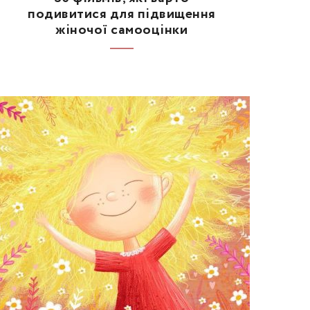
подивитися для підвищення
жіночої самооцінки