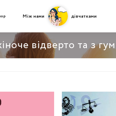
Між нами
дівчатками
мор
іноче відверто та з гу