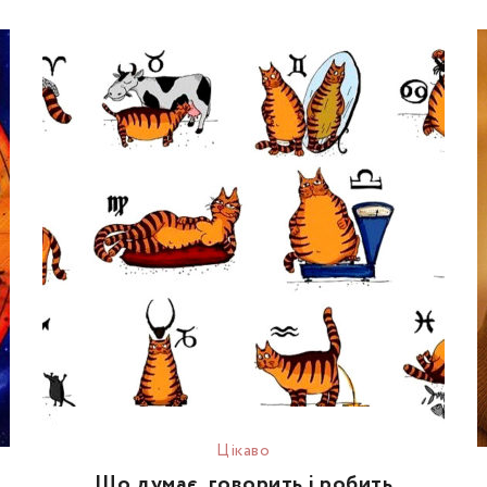
Цікаво
Що думає, говорить і робить