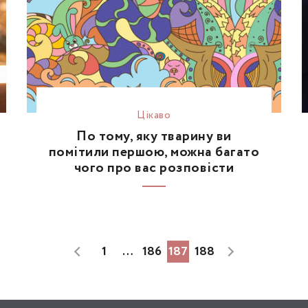
Цікаво
По тому, яку тварину ви
помітили першою, можна багато
чого про вас розповісти
1
…
186
187
188