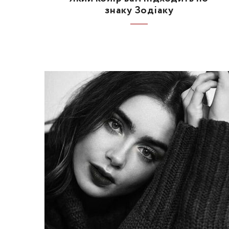
знаку Зодіаку