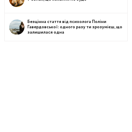
Безцінна стаття від психолога Поліни
Гавердовської: одного разу ти зрозумієш, що
залишилася одна