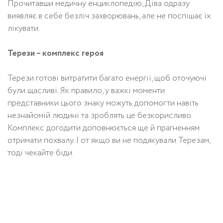
Прочитавши медичну енциклопедію, Діва одразу
виявляє в себе безліч захворювань, але не поспішає їх
лікувати.
Терези – комплекс героя
Терези готові витратити багато енергії, щоб оточуючі
були щасливі. Як правило, у важкі моменти
представники цього знаку можуть допомогти навіть
незнайомій людині та зроблять це безкорисливо.
Комплекс догодити доповнюється ще й прагненням
отримати похвалу. І от якщо ви не подякували Терезам,
тоді чекайте біди.