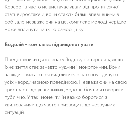
Козерогів часто не вистачає уваги від протилежної
статі, виростаючи, вони стають більш впевненими в
собі, але, незважаючи на це, комплекс молоді нерідко
може вплинути на їхню самооцінку.
Водолій – комплекс підвищеної уваги
Представники цього знаку Зодіаку не терплять, якщо
їхнє життя стає занадто нудним і монотонним. Вони
завжди намагаються виділитися з натовпу і дивують
усіх неординарною поведінкою. Незважаючи на свою
пристрасть до уваги інших, Водолії бояться говорити
публічно. У такі моменти їм важко боротися з
хвилюванням, що часто призводить до незручних
ситуацій.