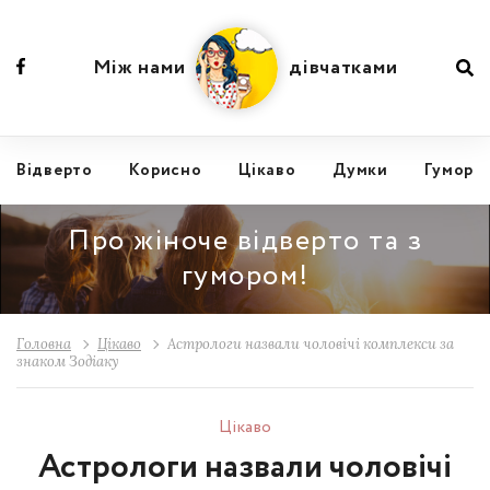
Між нами
дівчатками
Відвертo
Корисно
Цікаво
Думки
Гумор
Про жіноче відверто та з
гумором!
Головна
Цікаво
Астрологи назвали чоловічі комплекси за
знаком Зодіаку
Цікаво
Астрологи назвали чоловічі