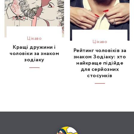
Цікаво
Цікаво
Кращі дружини і
Рейтинг чоловіків за
чоловіки за знаком
знаком Зодіаку: хто
зодіаку
найкраще підійде
для серйозних
стосунків