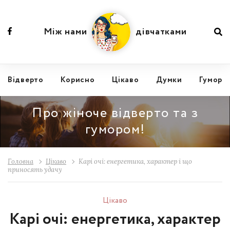
Між нами
дівчатками
Відвертo
Корисно
Цікаво
Думки
Гумор
Про жіноче відверто та з
гумором!
Головна
Цікаво
Карі очі: енергетика, характер і що
приносять удачу
Цікаво
Карі очі: енергетика, характер