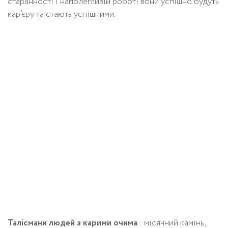
старанності і наполегливій роботі вони успішно будуть
кар’єру та стають успішними.
Талісмани людей з карими очима
: місячний камінь,