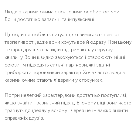
Люди з карими очима є вольовими особистостями.
Вони достатньо запальні та імпульсивні.
Ці люди не люблять ситуації, які вимагають певної
терпеливості, адже вони хочуть все й одразу. При цьому
це вірні друзі, які завжди підтримають у скрутну
хвилину. Вони швидко закохуються і створюють міцні
союзи. Їм підходять сильні партнери, які здатні
приборкати норовливий характер. Хоча часто люди з
карими очима стають лідерами у стосунках.
Попри нелегкий характер, вони достатньо поступливі,
якщо знайти правильний підхід. В юному віці вони часто
прагнуть до ідеалу у всьому і через це їм важко знайти
справжніх друзів.