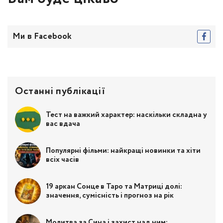
Ми в Facebook
Останні публікації
Тест на важкий характер: наскільки складна у
вас вдача
Популярні фільми: найкращі новинки та хіти
всіх часів
19 аркан Сонце в Таро та Матриці долі:
значення, сумісність і прогноз на рік
Молитва за Сина і захист над ним: