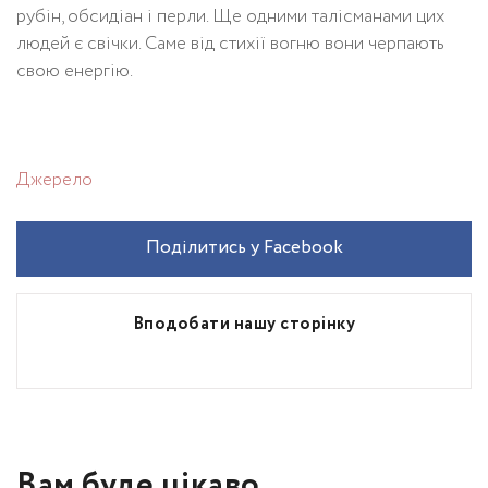
рубін, обсидіан і перли. Ще одними талісманами цих
людей є свічки. Саме від стихії вогню вони черпають
свою енергію.
Джерело
Поділитись у Facebook
Вподобати нашу сторінку
Вам буде цікаво