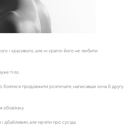
го і красивого, але ні краплі його не любити.
уже тіло.
то боятися продовжити розпочате, написавши хоча б другу
я обов’язку.
і дбайливим, але мріяти про сусіда.