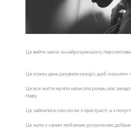
Це вийти заміж за найрозумнішого, перспективно
Це кожен день рахувати калорії, щоб «носити» ч
Це все життя мріяти написати роман, але занад
главу.
Це займатися сексом не з пристрасті, а з почутт
Це жити з самим люблячим, розуміючим, добрим 