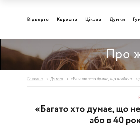
Відвертo
Корисно
Цікаво
Думки
Гу
Про ж
Головна
Думки
«Багато хто думає, що невдача – ц
«Багато хто думає, що н
або в 40 ро