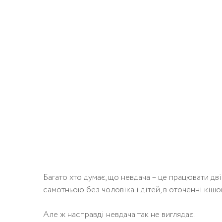
Багато хто думає, що невдача – це працювати дв
самотньою без чоловіка і дітей, в оточенні кішо
Але ж насправді невдача так не виглядає.