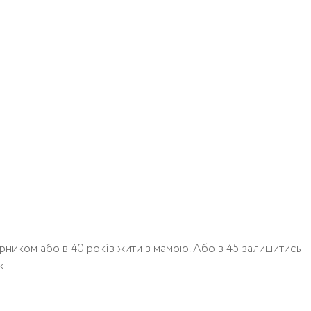
ірником або в 40 років жити з мамою. Або в 45 залишитись
к.