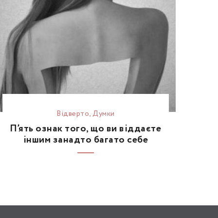
Відвертo
,
Думки
П’ять ознак того, що ви віддаєте
іншим занадто багато себе