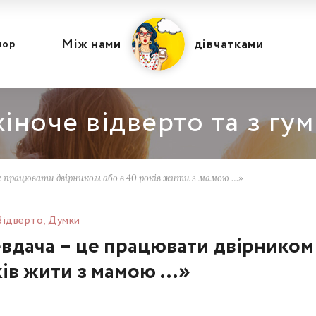
Між нами
дівчатками
мор
іноче відверто та з гу
е працювати двірником або в 40 років жити з мамою …»
Відвертo
,
Думки
евдача – це працювати двірником
ків жити з мамою …»