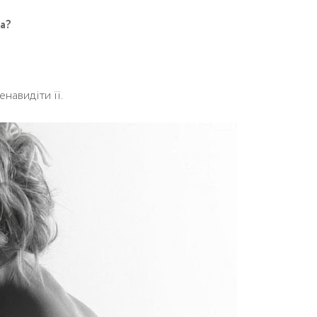
а?
навидіти її.