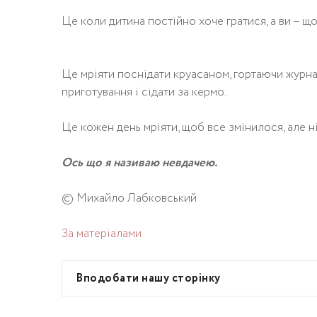
Це коли дитина постійно хоче гратися, а ви – що
Це мріяти поснідати круасаном, гортаючи журнал
приготування і сідати за кермо.
Це кожен день мріяти, щоб все змінилося, але н
Ось що я називаю невдачею.
© Михайло Лабковський
За матеріалами
Вподобати нашу сторінку