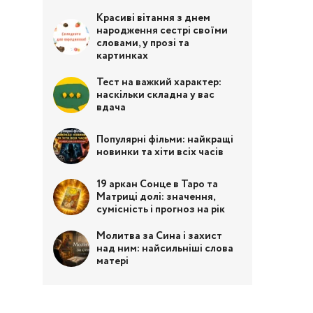
Красиві вітання з днем
народження сестрі своїми
словами, у прозі та
картинках
Тест на важкий характер:
наскільки складна у вас
вдача
Популярні фільми: найкращі
новинки та хіти всіх часів
19 аркан Сонце в Таро та
Матриці долі: значення,
сумісність і прогноз на рік
Молитва за Сина і захист
над ним: найсильніші слова
матері