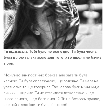
Ти віддавала. Тобі було не все одно. Ти була чесна.
Була цілою галактикою для того, хто ніколи не бачив
зірок.
Можливо, він постійно брехав, але зате ти була
чесною. Ти була справжньою, і це головне. Ти мала на
увазі саме те, що говорила. Твої слова були ніжними, а
вчинки – щирими. Ти не ставилася легковажно ні до
нього самого, ні до його емоцій. Ти не боялась правди,
але найголовніше, ти була вірна собі.