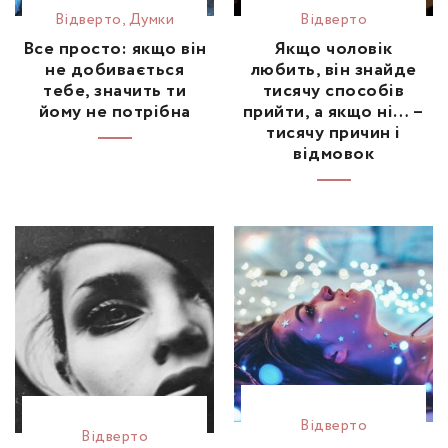
Відвертo
,
Думки
Відвертo
Все просто: якщо він
Якщо чоловік
не добивається
любить, він знайде
тебе, значить ти
тисячу способів
йому не потрібна
прийти, а якщо ні… –
тисячу причин і
відмовок
Відвертo
Відвертo