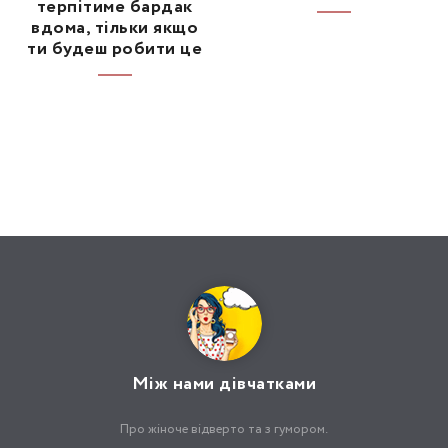
терпітиме бардак
вдома, тільки якщо
ти будеш робити це
Між нами дівчатками
Про жіноче відверто та з гумором.