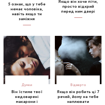
Якщо він хоче піти,
5 ознак, що у тебе
просто відкрий
немає чоловіка,
перед ним двері
навіть якщо ти
заміжня
Думки
Відвертo
Він їстиме твої
Якщо він робить ці 7
недоварені
речей, йому на тебе
макарони і
наплювати