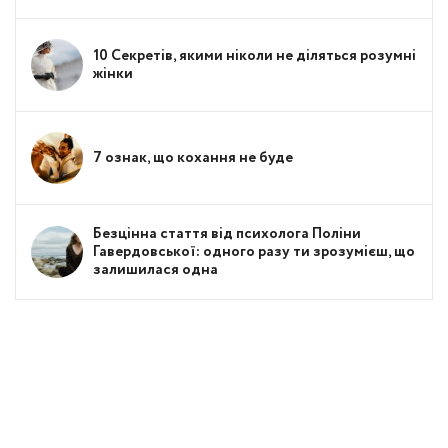
10 Секретів, якими ніколи не діляться розумні
жінки
7 ознак, що кохання не буде
Безцінна стаття від психолога Поліни
Гавердовської: одного разу ти зрозумієш, що
залишилася одна