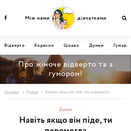
Між нами
дівчатками
Відвертo
Корисно
Цікаво
Думки
Гумор
Про жіноче відверто та з
гумором!
Головна
Думки
Навіть якщо він піде, ти перемогла
Думки
Навіть якщо він піде, ти
перемогла