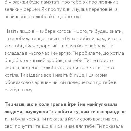
Він завжди буде пам’ятати про тебе, як про людину з
великим серцем. Як про ту дівчину, яка переповнена
невичерпною любов’ю і добротою.
Навіть якщо він вибере когось іншого, ти будеш знати,
що зробила те, що повинна була зробити заради того,
хто тобі дійсно дорогий. Ти сама його вибрала. Ти
вкладала в нього час і енергію. Ти робила те, що хотіла
б, щоб хтось інший зробив для тебе. Ти не просто
чекала, що тебе полюблять так сильно, як ти цього
хотіла. Ти віддала все і навіть більше, і ця карма
обов’язково чарівним чином повернеться до тебе в
майбутньому.
Ти знаєш, що ніколи грала в ігри і не маніпулювала
людьми, змушуючи їх любити ту, ким ти насправді не
є
. Ти була чесна. Ти показала йому свою вразливість,
свої почуття і те, що він означає для тебе. Ти показала