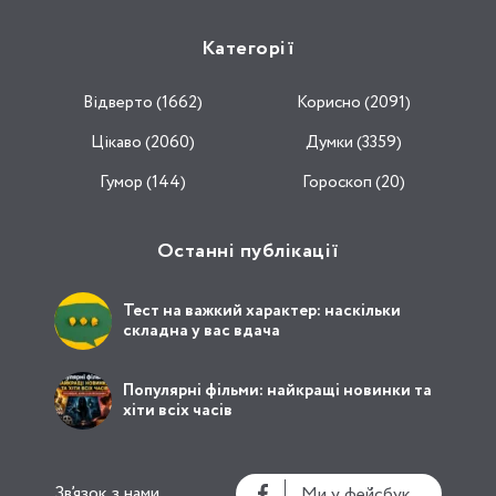
Категорії
Відвертo (1662)
Корисно (2091)
Цікаво (2060)
Думки (3359)
Гумор (144)
Гороскоп (20)
Останні публікації
Тест на важкий характер: наскільки
складна у вас вдача
Популярні фільми: найкращі новинки та
хіти всіх часів
Зв’язок з нами
Ми у фейсбук