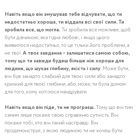
Навіть якщо він змушував тебе відчувати, що ти
недостатньо хороша, ти віддала всі свої сили. Ти
зробила все, що могла.
Ти зробила все можливе, щоб
бути дівчиною, яка гідна любові, і якщо цього
виявилося недостатньо, то це тільки його проблеми, а
не твої.
А твоє завдання – залишатися самою собою,
тому що ти завжди будеш більше ніж хороша для
людини, що шукає глибину, якість і силу
. Може бути,
він був занадто слабкий для твоєї сили або занадто
крихкий для твоєї глибини, або, може, ти була домом
для того, кому хотілося мандрувати.
Навіть якщо він піде, ти не програєш.
Тому що він тим
самим лише покаже свою справжню сутність. Він
покаже тобі, хто він такий насправді. Він
продемонструє, з якою людиною ти не хочеш бути.