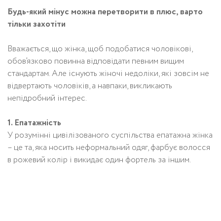
Будь-який мінус можна перетворити в плюс, варто
тільки захотіти
Вважається, що жінка, щоб подобатися чоловікові,
обов’язково повинна відповідати певним вищим
стандартам. Але існують жіночі недоліки, які зовсім не
відвертають чоловіків, а навпаки, викликають
непідробний інтерес.
1. Епатажність
У розумінні цивілізованого суспільства епатажна жінка
– це та, яка носить неформальний одяг, фарбує волосся
в рожевий колір і викидає один фортель за іншим.