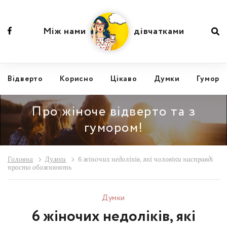
Між нами
дівчатками
Відвертo
Корисно
Цікаво
Думки
Гумор
Про жіноче відверто та з
гумором!
Головна
Думки
6 жіночих недоліків, які чоловіки насправді
просто обожнюють
Думки
6 жіночих недоліків, які