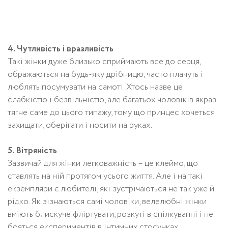
4. Чутливість і вразливість
Такі жінки дуже близько сприймають все до серця,
ображаються на будь-яку дрібницю, часто плачуть і
люблять посумувати на самоті. Хтось назве це
слабкістю і безвільністю, але багатьох чоловіків якраз
тягне саме до цього типажу, тому що принцес хочеться
захищати, оберігати і носити на руках.
5. Вітряність
Зазвичай для жінки легковажність – це клеймо, що
ставлять на ній протягом усього життя. Але і на такі
екземпляри є любителі, які зустрічаються не так уже й
рідко. Як зізнаються самі чоловіки, велелюбні жінки
вміють блискуче фліртувати, розкуті в спілкуванні і не
бояться експериментів в інтимних стосунках.