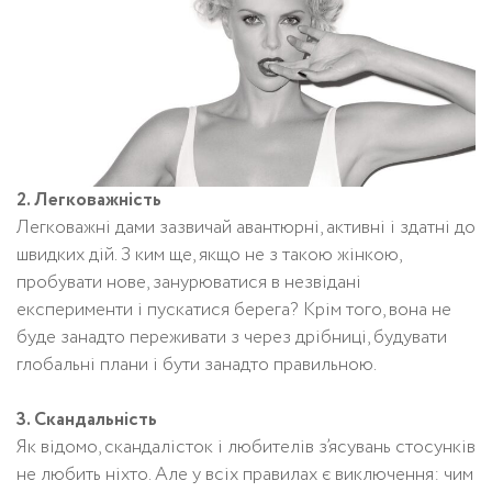
2. Легковажність
Легковажні дами зазвичай авантюрні, активні і здатні до
швидких дій. З ким ще, якщо не з такою жінкою,
пробувати нове, занурюватися в незвідані
експерименти і пускатися берега? Крім того, вона не
буде занадто переживати з через дрібниці, будувати
глобальні плани і бути занадто правильною.
3. Скандальність
Як відомо, скандалісток і любителів з’ясувань стосунків
не любить ніхто. Але у всіх правилах є виключення: чим