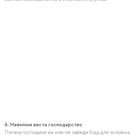
6. Невміння вести господарство
Погана господиня аж ніяк не завжди біда для чоловіка.