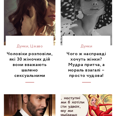
Думки
,
Цікаво
Думки
Чоловіки розповіли,
Чого ж насправді
які 30 жіночих дій
хочуть жінки?
вони вважають
Мудра притча, а
шалено
мораль взагалі –
сексуальними
просто чудова!