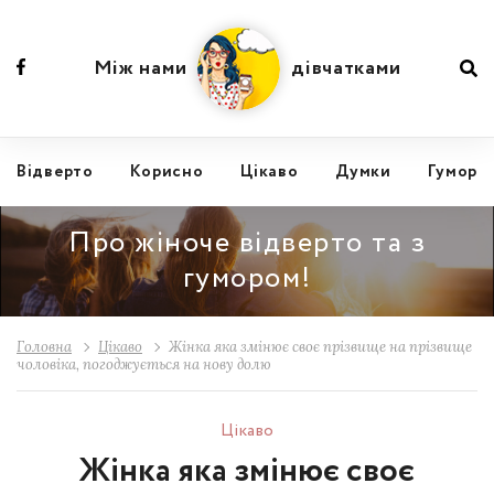
Між нами
дівчатками
Відвертo
Корисно
Цікаво
Думки
Гумор
Про жіноче відверто та з
гумором!
Головна
Цікаво
Жінка яка змінює своє прізвище на прізвище
чоловіка, погоджується на нову долю
Цікаво
Жінка яка змінює своє