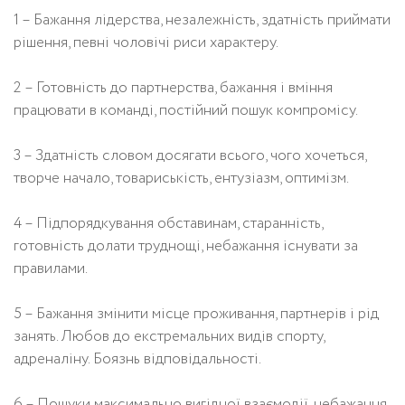
1 – Бажання лідерства, незалежність, здатність приймати
рішення, певні чоловічі риси характеру.
2 – Готовність до партнерства, бажання і вміння
працювати в команді, постійний пошук компромісу.
3 – Здатність словом досягати всього, чого хочеться,
творче начало, товариськість, ентузіазм, оптимізм.
4 – Підпорядкування обставинам, старанність,
готовність долати труднощі, небажання існувати за
правилами.
5 – Бажання змінити місце проживання, партнерів і рід
занять. Любов до екстремальних видів спорту,
адреналіну. Боязнь відповідальності.
6 – Пошуки максимально вигідної взаємодії, небажання