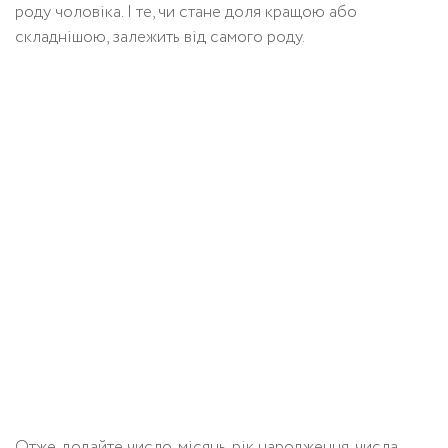
роду чоловіка. І те, чи стане доля кращою або
складнішою, залежить від самого роду.
Отже, додайте число, місяць, рік народження, числа