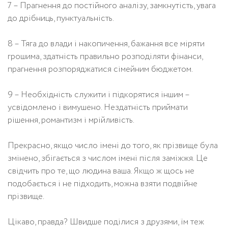
7 – Прагнення до постійного аналізу, замкнутість, увага
до дрібниць, пунктуальність.
8 – Тяга до влади і накопичення, бажання все міряти
грошима, здатність правильно розподіляти фінанси,
прагнення розпоряджатися сімейним бюджетом.
9 – Необхідність служити і підкорятися іншим –
усвідомлено і вимушено. Нездатність приймати
рішення, романтизм і мрійливість.
Прекрасно, якщо число імені до того, як прізвище була
змінено, збігається з числом імені після заміжжя. Це
свідчить про те, що людина ваша. Якщо ж щось не
подобається і не підходить, можна взяти подвійне
прізвище.
Цікаво, правда? Швидше поділися з друзями, їм теж