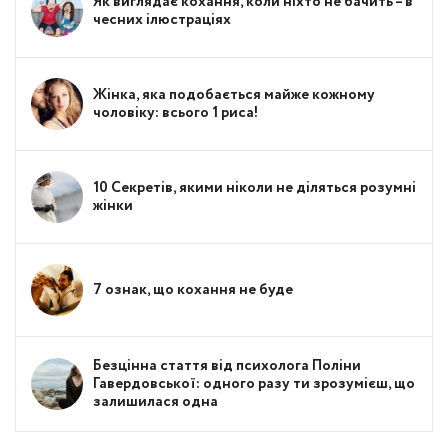
Як виглядає кохання, коли ніхто не бачить – в
чесних ілюстраціях
Жінка, яка подобається майже кожному
чоловіку: всього 1 риса!
10 Секретів, якими ніколи не діляться розумні
жінки
7 ознак, що кохання не буде
Безцінна стаття від психолога Поліни
Гавердовської: одного разу ти зрозумієш, що
залишилася одна