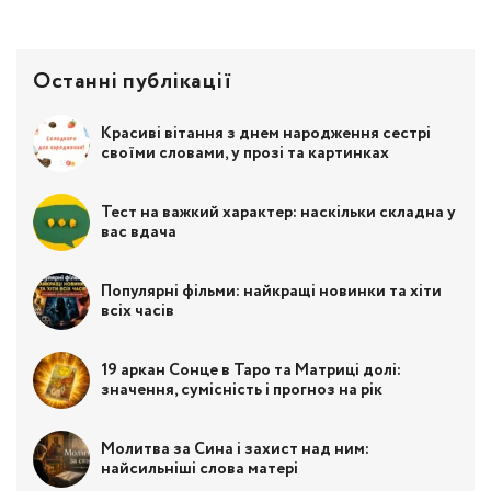
Останні публікації
Красиві вітання з днем народження сестрі
своїми словами, у прозі та картинках
Тест на важкий характер: наскільки складна у
вас вдача
Популярні фільми: найкращі новинки та хіти
всіх часів
19 аркан Сонце в Таро та Матриці долі:
значення, сумісність і прогноз на рік
Молитва за Сина і захист над ним:
найсильніші слова матері