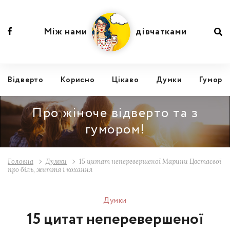
Між нами
дівчатками
Відвертo
Корисно
Цікаво
Думки
Гумор
Про жіноче відверто та з
гумором!
Головна
Думки
15 цитат неперевершеної Марини Цвєтаєвої
про біль, життя і кохання
Думки
15 цитат неперевершеної