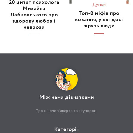
20 цитат психолога
Думки
Михайла
Топ-8 міфів про
Лабковського про
кохання, у які досі
здорову любов і
вірять люди
неврози
Між нами дівчатками
Про жіноче відверто та з гумором.
Категорії