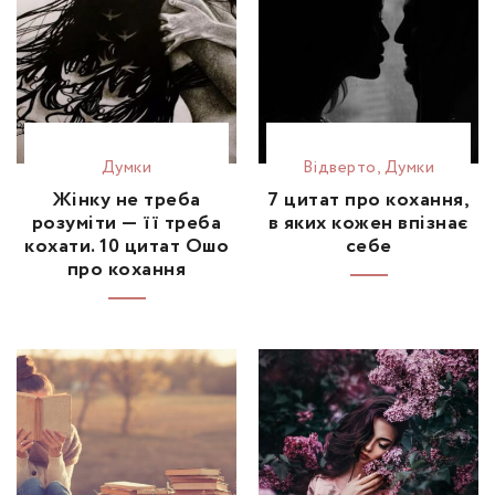
Думки
Відвертo
,
Думки
Жінку не треба
7 цитат про кохання,
розуміти — її треба
в яких кожен впізнає
кохати. 10 цитат Ошо
себе
про кохання