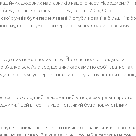
каційних духовних наставників нашого часу. Народжений пі
ар’я Раджніш і як Бхагван Шрі Раджніш в 70-х, Ошо
своїх учнів були перекладені й опубліковані в більш ніж 6
його мудрість і гумор привертають увагу людей по всьому сві
ть до них немов подих вітру. Його не можна придумати
 з’являється. Але все, що виникає саме по собі, здатне так
дині вас, змушує серце співати, спонукає пускатися в танок,
еться прохолодний та ароматний вітер, а завтра він просто
ими, і цей вітер — лише гість, який буде поруч стільки,
чуття привласнення. Вони починають зачиняти всі свої две
 якщо ваші двері й вікна зачинені, то цей вітер уже не той, 