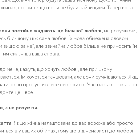
лоди. Долини тепер будуть здаватися йому дуже темними і
ршинах, попри те, що вони не були найвищими. Тепер вона
: вони постійно жадають ще більшої любові,
не розуміючи,
усь більшому, ніж сама любов. Їх мова обмежена словом
и вищою за неї, але звичайна любов більше не приносить їм
 тим сильніша ваша спрага.
о мене, кажуть, що хочуть любові, але при цьому
іваються. Їм хочеться танцювати, але вони сумніваються. Якщ
ати, то ви пропустите все своє життя. Час настав — звільніт
омте це. І все.
, а не розуміти.
иття.
Якщо жінка налаштована до вас вороже або просто
ниться в у ваших обіймах, тому що від ненависті до любові