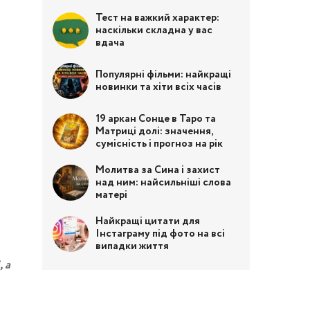
Тест на важкий характер:
наскільки складна у вас
вдача
Популярні фільми: найкращі
новинки та хіти всіх часів
19 аркан Сонце в Таро та
Матриці долі: значення,
сумісність і прогноз на рік
Молитва за Сина і захист
над ним: найсильніші слова
матері
Найкращі цитати для
Інстаграму під фото на всі
випадки життя
 а