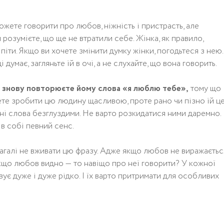
ожете говорити про любов, ніжність і пристрасть, але
розумієте, що ще не втратили себе. Жінка, як правило,
 піти. Якщо ви хочете змінити думку жінки, погодьтеся з нею.
думає, загляньте їй в очі, а не слухайте, що вона говорить.
 і знову повторюєте йому слова «я люблю тебе»,
тому що
ете зробити цю людину щасливою, проте рано чи пізно їй ц
ні слова безглуздими. Не варто розкидатися ними даремно.
в собі певний сенс.
взагалі не вживати цю фразу. Адже якщо любов не виражаєтьс
якщо любов видно — то навіщо про неї говорити? У кожної
вує дуже і дуже рідко. І їх варто притримати для особливих