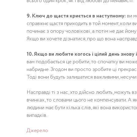
всього один крок, як і від любові до ненависті.
9. Ключ до щастя криється в наступному:
ви м
справжнє щастя приходить в той момент, коли ви 
починає з опору чоловікові, а потім не дає йому
Якщо ви хочете дізнатися, про що вона насправді 
10. Якщо ви любите когось і цілий день знову
вам подобається це робити, то спочатку ви мож
набридне. Згодом ви просто зробите ці прекрас
Тоді вони будуть залишатися важливими, несучи 
Насправді ті з нас, хто дійсно любить, можуть 
вчинках, то словами цього не компенсувати. А 
людини має бути кілька слів, які вона використо
випадків.
Джерело