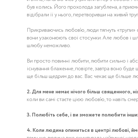
був колись. Його прохолода загублена, а приєм
відібрали її у нього, перетворивши на живий труп
Прикриваючись любов’ю, люди тягнуть «трупи» 
вони узаконюють свої стосунки. Але любов і шлю
шлюбу неможливо.
Ви просто повинні любити, любити сильно і абс
існування блаженне, повірте, завтра воно буде 
ще більш щедрим до вас. Вас чекає ще більше лю
2. Для мене немає нічого більш священного, ні
коли ви самі стаєте цією любов’ю, то навіть сме
3. Полюбіть себе, і ви зможете полюбити інш
4. Коли людина опиниться в центрі любові, йм