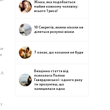
Жінка, яка подобається
майже кожному чоловіку:
всього 1 риса!
10 Секретів, якими ніколи не
діляться розумні жінки
ше
7 ознак, що кохання не буде
не
Безцінна стаття від
 А
психолога Поліни
Гавердовської: одного разу
ти зрозумієш, що
залишилася одна
 у