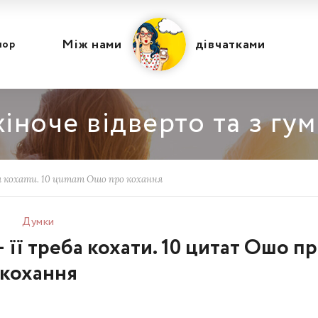
Між нами
дівчатками
мор
іноче відверто та з гу
ба кохати. 10 цитат Ошо про кохання
Думки
 її треба кохати. 10 цитат Ошо п
кохання