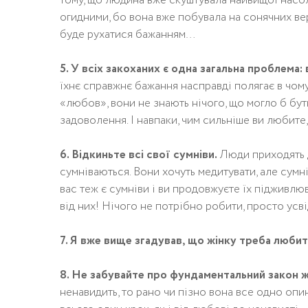
тому, що людина вже скуштувала найвищої насо
огидними, бо вона вже побувала на сонячних ве
буде рухатися бажанням…
5. У всіх закоханих є одна загальна проблема
їхнє справжнє бажання насправді полягає в чом
«любов», вони не знають нічого, що могло б бут
задоволення. І навпаки, чим сильніше ви любите,
6. Відкиньте всі свої сумніви.
Люди приходять д
сумніваються. Вони хочуть медитувати, але сумн
вас теж є сумніви і ви продовжуєте їх підживлюв
від них! Нічого не потрібно робити, просто усвід
7. Я вже вище згадував, що жінку треба любити
8. Не забувайте про фундаментальний закон ж
ненавидить, то рано чи пізно вона все одно опи