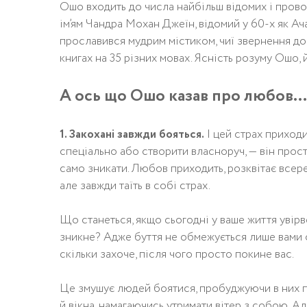
Ошо входить до числа найбільш відомих і прово
ім’ям Чандра Мохан Джеїн, відомий у 60-х як Ач
прославився мудрим містиком, чиї звернення до 
книгах на 35 різних мовах. Ясність розуму Ошо, 
А ось що Ошо казав про любов…
1. Закохані завжди бояться.
І цей страх приходи
спеціально або створити власноруч, — він просто
само зникати. Любов приходить, розквітає всере
але завжди таїть в собі страх.
Що станеться, якщо сьогодні у ваше життя увірв
зникне? Адже буття не обмежується лише вами одн
скільки захоче, після чого просто покине вас.
Це змушує людей боятися, пробуджуючи в них по
й вікна, намагаючись утримати вітер з собою. Але