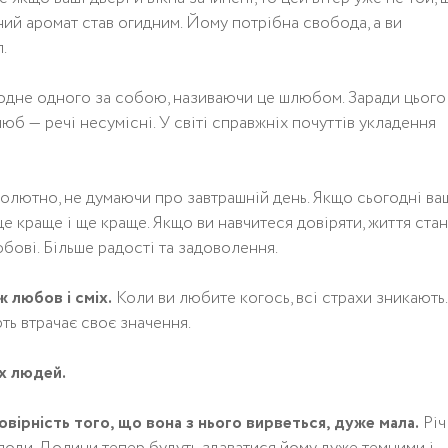
ний аромат став огидним. Йому потрібна свобода, а ви
.
одне одного за собою, називаючи це шлюбом. Заради цього
б — речі несумісні. У світі справжніх почуттів укладення
олютно, не думаючи про завтрашній день. Якщо сьогодні ва
ще краще і ще краще. Якщо ви навчитеся довіряти, життя ста
бові. Більше радості та задоволення.
ж любов і сміх.
Коли ви любите когось, всі страхи зникають.
рть втрачає своє значення.
их людей.
овірність того, що вона з нього вирветься, дуже мала.
Річ