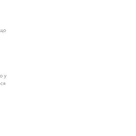
 що
о у
ься