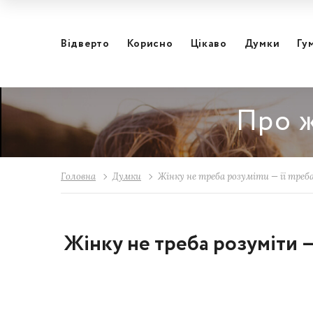
Відвертo
Корисно
Цікаво
Думки
Гу
Про ж
Головна
Думки
Жінку не треба розуміти — її тре
Жінку не треба розуміти —