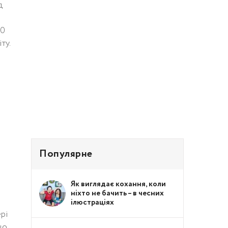
д
50
ту.
Популярне
Як виглядає кохання, коли
ніхто не бачить – в чесних
ілюстраціях
рі
що