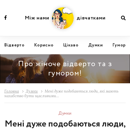
Між нами
дівчатками
Відвертo
Корисно
Цікаво
Думки
Гумор
Про жіноче відверто та з
гумором!
Головна
Думки
Мені дуже подобаються люди, які мають
нахабство бути щасливими…
Думки
Мені дуже подобаються люди,