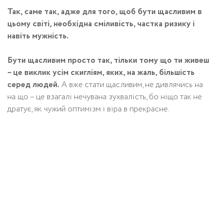
Так, саме так, адже для того, щоб бути щасливим в
цьому світі, необхідна сміливість, частка ризику і
навіть мужність.
Бути щасливим просто так, тільки тому що ти живеш
– це виклик усім скигліям, яких, на жаль, більшість
серед людей.
А вже стати щасливим, не дивлячись на
на що – це взагалі нечувана зухвалість, бо ніщо так не
дратує, як чужий оптимізм і віра в прекрасне.