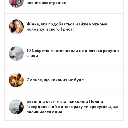
чесних ілюстраціях
Жінка, яка подобається майже кожному
чоловіку: всього 1 риса!
10 Секретів, якими ніколи не діляться розумні
жінки
7 ознак, що кохання не буде
Безцінна стаття від психолога Поліни
Гавердовської: одного разу ти зрозумієш, що
залишилася одна