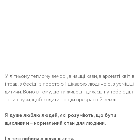
У літньому теплому вечорі, в чашці кави, в ароматі квітів
і трав, в бесіді з простою і цікавою людиною, в усмішці
дитини. Воно в тому, що ти живеш і дихаєш і у тебе є дві
ноги і руки, щоб ходити по цій прекрасній землі.
Я дуже люблю людей, які розуміють, що бути
щасливим – нормальний стан для людини.
І я теж вибираю шлях щастя.