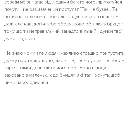
зовсім не вимагає від людини багато чого, приготуйся
почути і не раз завчений постулат “Так не буває”. Ти
потиснеш плечима і збереш слідувати своїм шляхом
далі, але навздогін тебе обов’язково обіллють брудом,
тому що ти неправильний, занадто вільний і думки твої
дуже шкідливі.
Не знаю чому, але людям жахливо страшно припустити
думку про те, що, воно, щастя це, прямо у них під носом,
варто тільки дозволити його собі. Воно всюди і
заховано в маленьких дрібницях, які так і хочуть, щоб
ними насолодилися.