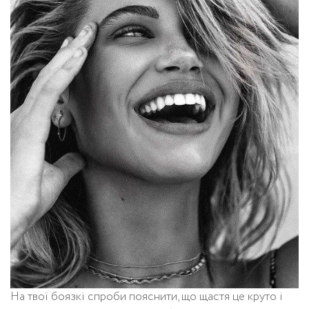
На твої боязкі спроби пояснити, що щастя це круто і