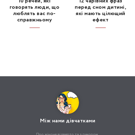
10 речей, які
12 чарівних фраз
говорять люди, що
перед сном дитині,
люблять вас по-
які мають цілющий
справжньому
ефект
Між нами дівчатками
Про жіноче відверто та з гумором.