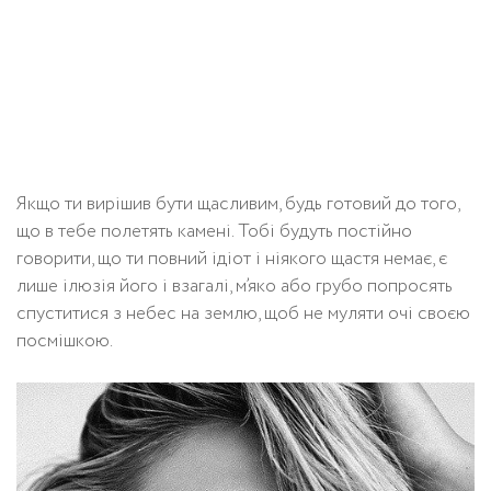
Якщо ти вирішив бути щасливим, будь готовий до того,
що в тебе полетять камені. Тобі будуть постійно
говорити, що ти повний ідіот і ніякого щастя немає, є
лише ілюзія його і взагалі, м’яко або грубо попросять
спуститися з небес на землю, щоб не муляти очі своєю
посмішкою.