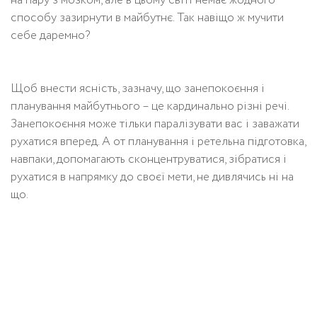
на пару з мозком, але в цьому світі немає жодного
способу зазирнути в майбутнє. Так навіщо ж мучити
себе даремно?
Щоб внести ясність, зазначу, що занепокоєння і
планування майбутнього – це кардинально різні речі.
Занепокоєння може тільки паралізувати вас і заважати
рухатися вперед. А от планування і ретельна підготовка,
навпаки, допомагають сконцентруватися, зібратися і
рухатися в напрямку до своєї мети, не дивлячись ні на
що.