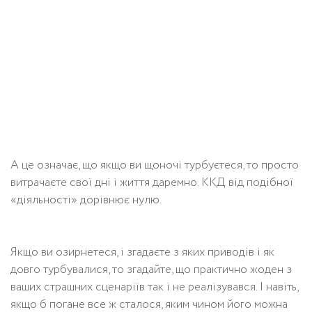
А це означає, що якщо ви щоночі турбуєтеся, то просто
витрачаєте свої дні і життя даремно. ККД від подібної
«діяльності» дорівнює нулю.
Якщо ви озирнетеся, і згадаєте з яких приводів і як
довго турбувалися, то згадайте, що практично жоден з
ваших страшних сценаріїв так і не реалізувався. І навіть,
якщо б погане все ж сталося, яким чином його можна