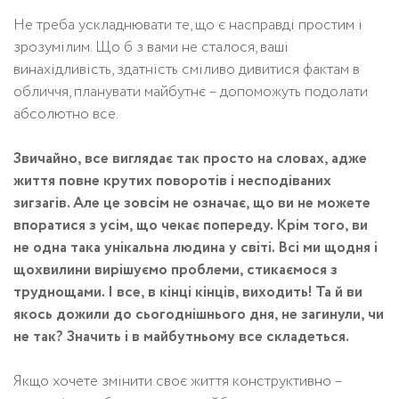
Не треба ускладнювати те, що є насправді простим і
зрозумілим. Що б з вами не сталося, ваші
винахідливість, здатність сміливо дивитися фактам в
обличчя, планувати майбутнє – допоможуть подолати
абсолютно все.
Звичайно, все виглядає так просто на словах, адже
життя повне крутих поворотів і несподіваних
зигзагів. Але це зовсім не означає, що ви не можете
впоратися з усім, що чекає попереду. Крім того, ви
не одна така унікальна людина у світі. Всі ми щодня і
щохвилини вирішуємо проблеми, стикаємося з
труднощами. І все, в кінці кінців, виходить! Та й ви
якось дожили до сьогоднішнього дня, не загинули, чи
не так? Значить і в майбутньому все складеться.
Якщо хочете змінити своє життя конструктивно –