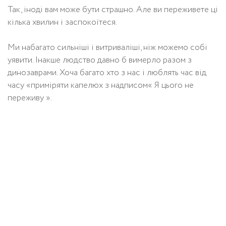
Так, іноді вам може бути страшно. Але ви переживете ці
кілька хвилин і заспокоїтеся.
Ми набагато сильніші і витриваліші, ніж можемо собі
уявити. Інакше людство давно б вимерло разом з
динозаврами. Хоча багато хто з нас і люблять час від
часу «приміряти капелюх з надписом« Я цього не
переживу ».