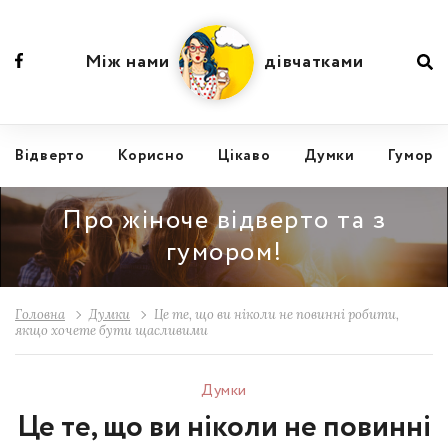
Між нами
дівчатками
Відвертo
Корисно
Цікаво
Думки
Гумор
Про жіноче відверто та з
гумором!
Головна
Думки
Це те, що ви ніколи не повинні робити,
якщо хочете бути щасливими
Думки
Це те, що ви ніколи не повинні