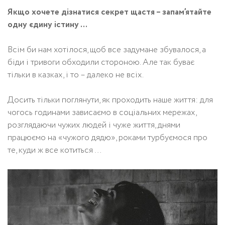
Якщо хочете дізнатися секрет щастя – запам’ятайте
одну єдину істину …
Всім би нам хотілося, щоб все задумане збувалося, а
біди і тривоги обходили стороною. Але так буває
тільки в казках, і то – далеко не всіх.
Досить тільки поглянути, як проходить наше життя: для
чогось годинами зависаємо в соціальних мережах,
розглядаючи чужих людей і чуже життя, днями
працюємо на «чужого дядю», роками турбуємося про
те, куди ж все котиться …