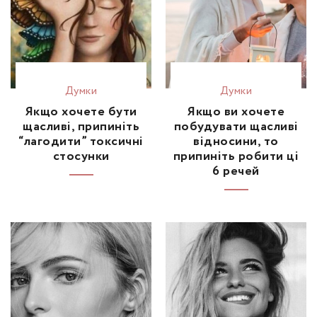
Думки
Думки
Якщо хочете бути
Якщо ви хочете
щасливі, припиніть
побудувати щасливі
“лагодити” токсичні
відносини, то
стосунки
припиніть робити ці
6 речей