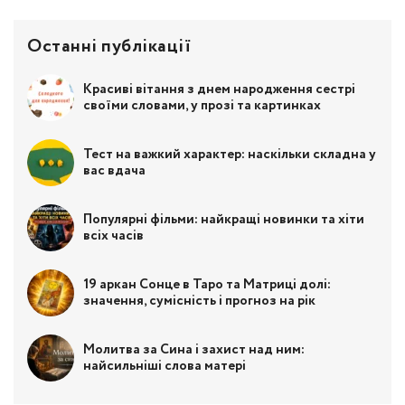
Останні публікації
Красиві вітання з днем народження сестрі
своїми словами, у прозі та картинках
Тест на важкий характер: наскільки складна у
вас вдача
Популярні фільми: найкращі новинки та хіти
всіх часів
19 аркан Сонце в Таро та Матриці долі:
значення, сумісність і прогноз на рік
Молитва за Сина і захист над ним:
найсильніші слова матері