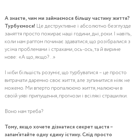
А знаєте, чим ми займаємося більшу частину життя?
Турбуємося!
Це деструктивне і абсолютно безглузде
заняття просто пожирає наші години, дні, роки. І навіть,
коли нам раптом починає здаватися, що розібралися з
усіма проблемами і страхами, ось-ось, та й вирине
нове: «А що, якщо? ..»
І ніби більшість розуміє, що турбуватися – це просто
витрачати даремно своє життя, але зупинитися ніяк не
можемо. Ми вперто пропалюємо життя, малюючи в
своїй уяві припущення, прогнози і всілякі страшилки.
Воно нам треба?
Тому, якщо хочете дізнатися секрет щастя –
запам’ятайте одну єдину істину. Слід просто