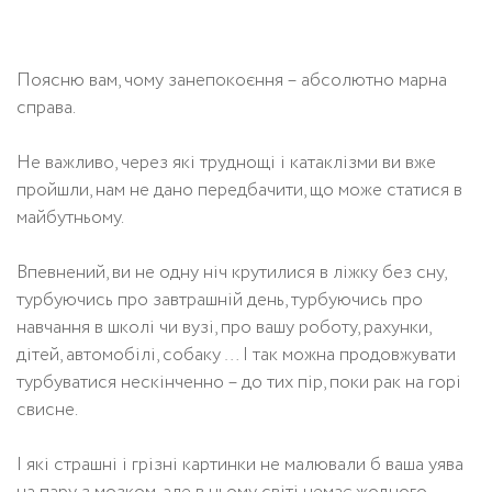
Поясню вам, чому занепокоєння – абсолютно марна
справа.
Не важливо, через які труднощі і катаклізми ви вже
пройшли, нам не дано передбачити, що може статися в
майбутньому.
Впевнений, ви не одну ніч крутилися в ліжку без сну,
турбуючись про завтрашній день, турбуючись про
навчання в школі чи вузі, про вашу роботу, рахунки,
дітей, автомобілі, собаку … І так можна продовжувати
турбуватися нескінченно – до тих пір, поки рак на горі
свисне.
І які страшні і грізні картинки не малювали б ваша уява