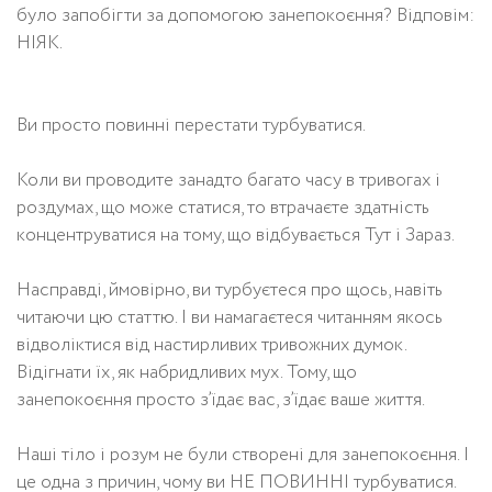
було запобігти за допомогою занепокоєння? Відповім:
НІЯК.
Ви просто повинні перестати турбуватися.
Коли ви проводите занадто багато часу в тривогах і
роздумах, що може статися, то втрачаєте здатність
концентруватися на тому, що відбувається Тут і Зараз.
Насправді, ймовірно, ви турбуєтеся про щось, навіть
читаючи цю статтю. І ви намагаєтеся читанням якось
відволіктися від настирливих тривожних думок.
Відігнати їх, як набридливих мух. Тому, що
занепокоєння просто з’їдає вас, з’їдає ваше життя.
Наші тіло і розум не були створені для занепокоєння. І
це одна з причин, чому ви НЕ ПОВИННІ турбуватися.