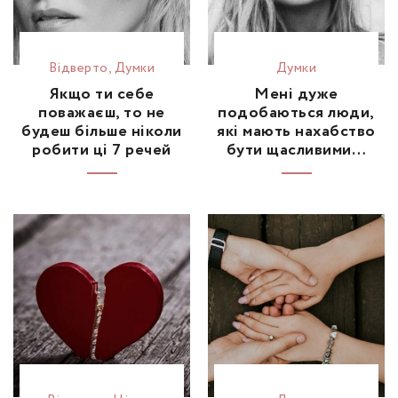
Відвертo
,
Думки
Думки
Якщо ти себе
Мені дуже
поважаєш, то не
подобаються люди,
будеш більше ніколи
які мають нахабство
робити ці 7 речей
бути щасливими…